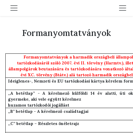
Formanyomtatványok
Formanyomtatványok a harmadik országbeli állampol
tartózkodásáról szóló 2007. évi II. törvény (Harmtv.), ill
állampolgárok beutazására és tartózkodására vonatkozó által
évi XC. törvény (Btátv.) alá tartozó harmadik országbe
Ideiglenes-, Nemzeti és EU tartózkodási kártya kérelem fo
,,A betétlap” - A kérelmező külföldi 14 év alatti, úti 
gyermeke, aki vele együtt kérelmez
huzamos tartózkodói jogállást
„B” betétlap - A kérelmező családtagjai
,,C” betétlap – Részletes önéletrajz