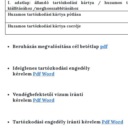
I. adatlap:
állandó tartózkodási kártya / huzamos ta
kiállításához /meghosszabbításához
Huzamos tartózkodási kártya pótlása
Huzamos tartózkodási kártya cseréje
Beruházás megvalósítása cél betétlap
pdf
Ideiglenes tartózkodási engedély
kérelem
Pdf
Word
Vendégbefektetői vízum iránti
kérelem
Pdf
Word
Tartózkodási engedély iránti kérelem
Pdf
Word