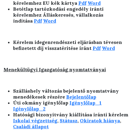
kérelemhez EU kék kártya
Pdf
Word
Betétlap tartózkodási engedély iránti
kérelemhez Álláskeresés, vállalkozás
indítása
Pdf
Word
Kérelem
idegenrendészeti eljárásban tévesen
befizetett díj visszatérítése iránt
Pdf
Word
Menekültügyi Igazgatóság nyomtatványai
Szálláshely változás bejelentő nyomtatvány
menedékesek részére
Bejelentőlap
Úti okmány igénylőlap
Igénylőlap_1
Igénylőlap_2
Hatósági bizonyítvány kiállítása iránti kérelem
Iskolai végzettség
,
Státusz
,
Okiratok hiánya
,
Családi állapot