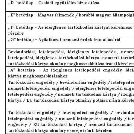
,,D” betétlap – Családi együttélés biztosítása
,,E” betétlap - Magyar felmenők / korábbi magyar állampolg
,,F” betétlap - Az ideiglenes tartózkodási kártyát kérelmező
részére
,,G” betétlap - Nyilatkozat nemzeti érdek fennállásáról
Bevándorlási, letelepedési, ideiglenes letelepedési, nemz
letelepedési, ideiglenes tartózkodási kártya, nemzeti tartó
tartózkodási kártya okmány meghosszabbítása iránti kérele
,,A” betétlap - Az ideiglenes letelepedési engedély, idei
kártya meghosszabbításához
Tartózkodási engedély / bevándorlási engedély / letelepedé
nemzeti letelepedési engedély / ideiglenes letelepedési eng
letelepedési engedély / nemzeti tartózkodási kártya / ideigl
kártya / EU tartózkodási kártya okmány pótlása iránti kérel
Tartózkodási engedély / letelepedési engedély / bevándo
letelepedési engedély / nemzeti letelepedési engedély / ide
engedély / EU tartózkodási kártya / nemzeti tartózkodási 
tartózkodási kártya okmány cseréje iránti kérelem