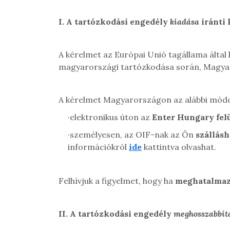
I.
A tartózkodási engedély
kiadása
iránti
A kérelmet az Európai Unió tagállama által
magyarországi tartózkodása során, Magyar
A kérelmet Magyarországon az alábbi módo
·
elektronikus úton az
Enter Hungary fel
·
személyesen, az OIF-nak az Ön
szállásh
információkról
ide
kattintva olvashat.
Felhívjuk a figyelmet, hogy ha
meghatalmazo
II.
A tartózkodási engedély
meghosszabbít