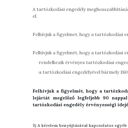
A tartózkodási engedély meghosszabbítás
el.
Felhívjuk a figyelmet, hogy a tartózkodási 
Felhívjuk a figyelmét, hogy a tartózkodási 
·
rendelkezik érvényes tartózkodási enged
·
a tartózkodási engedélyével bármely 18
Felhívjuk a figyelmét, hogy a tartózko
lejártát megelőző legfeljebb 90 nappa
tartózkodási engedély érvényességi idejé
3)
A kérelem benyújtásával kapcsolatos egyéb