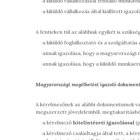
·
a kiküldő vállalkozással fennálló munka
·
a kiküldő vállalkozás által kiállított igaz
A fentieken túl az alábbiak egyikét is szüksé
·
a kiküldő foglalkoztató és a szolgáltatá
·
annak igazolása, hogy a magyarországi mu
·
annak igazolása, hogy a kiküldő munkaer
Magyarországi megélhetést igazoló dokume
A kérelmezőnek az alábbi dokumentumok vala
megszerzett jövedelemből, megtakarításból f
·
a kérelmező
hitelintézeti igazolással
(p
·
a kérelmező családtagja által tett, a kér