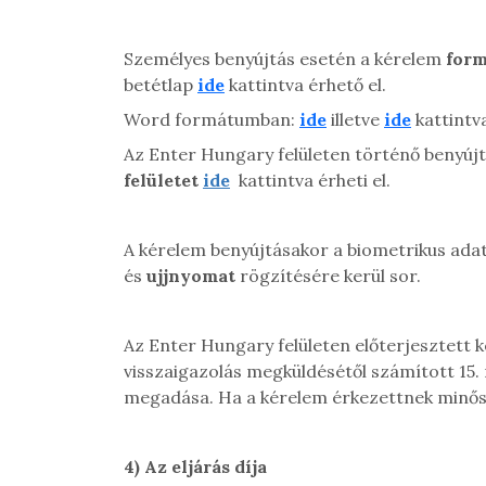
Személyes benyújtás esetén a kérelem
for
betétlap
ide
kattintva érhető el.
Word formátumban:
ide
illetve
ide
kattintv
Az Enter Hungary felületen történő benyújt
felületet
ide
kattintva érheti el.
A kérelem benyújtásakor a biometrikus adat
és
ujjnyomat
rögzítésére kerül sor.
Az Enter Hungary felületen előterjesztett
visszaigazolás megküldésétől számított 15.
megadása. Ha a kérelem érkezettnek minősül
4)
Az eljárás díja