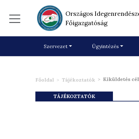
Országos Idegenrendész
Főigazgatóság
Szervezet
Ügyintézés
Kiküldetés cé
Főoldal
Tájékoztatók
TÁJÉKOZTATÓK