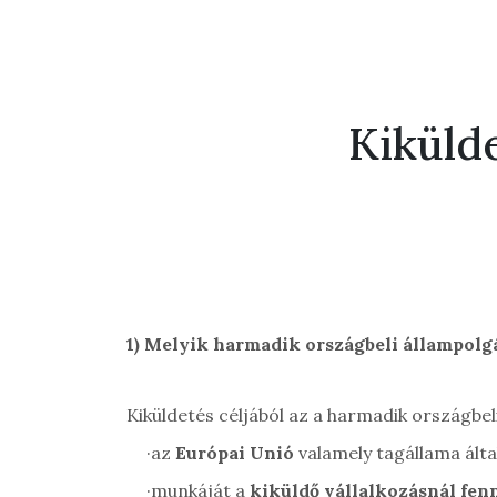
Kiküld
1)
Melyik harmadik országbeli állampolgá
Kiküldetés céljából az a harmadik országbel
·
az
Európai Unió
valamely tagállama által
·
munkáját a
kiküldő vállalkozásnál fen