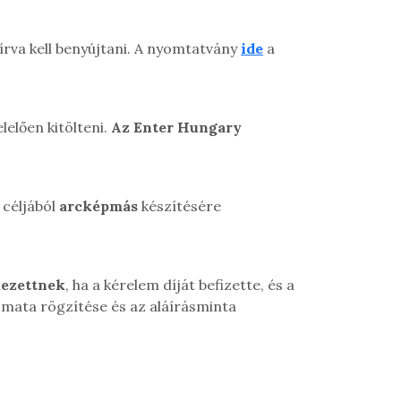
áírva kell benyújtani. A nyomtatvány
ide
a
lelően kitölteni.
A
z Enter Hungary
 céljából
arcképmás
készítésére
kezettnek
, ha a kérelem díját befizette, és a
omata rögzítése és az aláírásminta