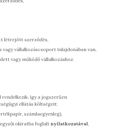
aszerződés,
t létrejött szerződés,
s vagy vállalkozáscsoport tulajdonában van,
dett vagy működő vállalkozáshoz.
 rendelkezik, így a jogszerűen
égügyi ellátás költségeit:
értékpapír, számlaegyenleg),
jegyzői okiratba foglalt
nyilatkozatával
,