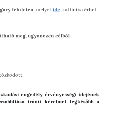
gary felületen
, melyet
ide
kattintva érhet
ítható meg, ugyanezen célból
.
tózkodott.
ózkodási engedély érvényességi idejének
szabbítása iránti kérelmet legkésőbb a