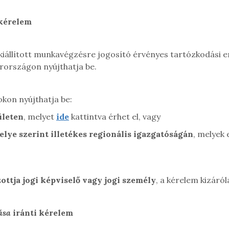
 kérelem
 kiállított munkavégzésre jogosító érvényes tartózkodási 
országon nyújthatja be.
kon nyújthatja be:
ületen
, melyet
ide
kattintva érhet el, vagy
elye szerint illetékes regionális igazgatóságán
, melyek 
ttja jogi képviselő vagy jogi személy
, a kérelem kizáró
ása
iránti kérelem