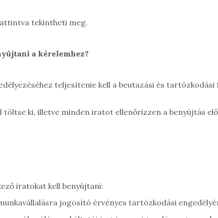
attintva tekintheti meg.
nyújtani a kérelemhez?
élyezéséhez teljesítenie kell a beutazási és tartózkodási f
töltse ki, illetve minden iratot ellenőrizzen a benyújtás e
ző iratokat kell benyújtani:
, munkavállalásra jogosító érvényes tartózkodási engedély