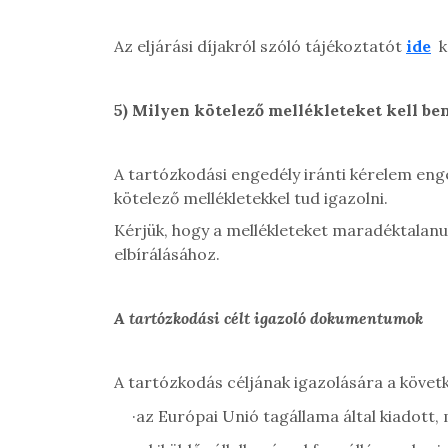
Az eljárási díjakról szóló tájékoztatót
ide
k
5)
Milyen kötelező mellékleteket kell be
A tartózkodási engedély iránti kérelem enged
kötelező mellékletekkel tud igazolni.
Kérjük, hogy a mellékleteket maradéktalanul 
elbírálásához.
A tartózkodási célt igazoló dokumentumok
A tartózkodás céljának igazolására a követke
·
az Európai Unió tagállama által kiadott