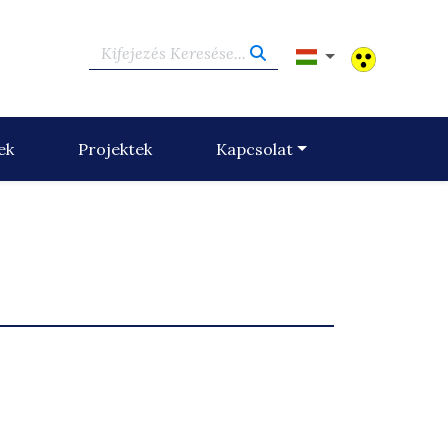
Kifejezés Keresése...
ek
Projektek
Kapcsolat