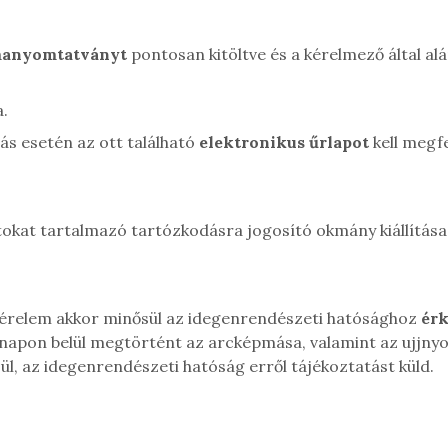
manyomtatványt
pontosan kitöltve és a kérelmező által al
a.
ás esetén az ott található
elektronikus űrlapot
kell megfe
okat tartalmazó tartózkodásra jogosító okmány kiállítása
 kérelem akkor minősül az idegenrendészeti hatósághoz
ér
 napon belül megtörtént az arcképmása, valamint az ujjny
, az idegenrendészeti hatóság erről tájékoztatást küld.