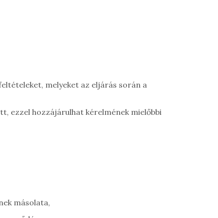
eltételeket, melyeket az eljárás során a
lőtt, ezzel hozzájárulhat kérelmének mielőbbi
ének másolata,