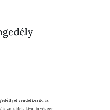
ngedély
gedéllyel rendelkezik
, és
tozott ideig kívánja végezni: