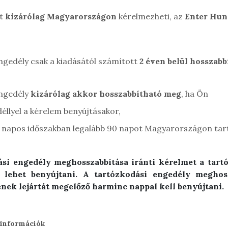
át
kizárólag Magyarországon
kérelmezheti, az
Enter Hun
engedély csak a kiadásától számított
2 éven belül
hosszabb
engedély
kizárólag akkor hosszabbítható meg
, ha Ön
éllyel a kérelem benyújtásakor,
0 napos időszakban legalább 90 napot Magyarországon tar
dási engedély meghosszabbítása iránti kérelmet a tart
l lehet benyújtani. A tartózkodási engedély meghos
nek lejártát megelőző harminc nappal kell benyújtani.
 információk