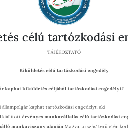
etés célú tartózkodási e
TÁJÉKOZTATÓ
Kiküldetés célú tartózkodási engedély
r kaphat kiküldetés céljából tartózkodási engedélyt?
i állampolgár kaphat tartózkodási engedélyt, aki
 kiállított
érvényes munkavállalás célú tartózkodási en
nálló munkaviszony alapján
Magyarország területén korlá