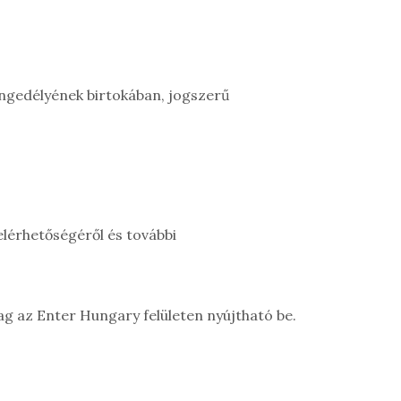
engedélyének birtokában, jogszerű
elérhetőségéről és további
lag az Enter Hungary felületen nyújtható be.