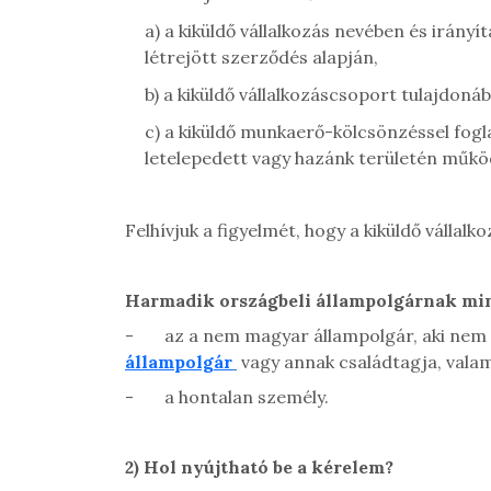
a) a kiküldő vállalkozás nevében és irány
létrejött szerződés alapján,
b) a kiküldő vállalkozáscsoport tulajdonáb
c) a kiküldő munkaerő-kölcsönzéssel fogl
letelepedett vagy hazánk területén műkö
Felhívjuk a figyelmét, hogy a kiküldő vállal
Harmadik országbeli állampolgárnak min
-
az a nem magyar állampolgár, aki nem 
állampolgár
vagy annak családtagja, vala
-
a hontalan személy.
2)
Hol nyújtható be a kérelem?