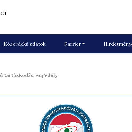
eti
Közérdekű adatok
Karrier
Hirdetmény
lú tartózkodási engedély