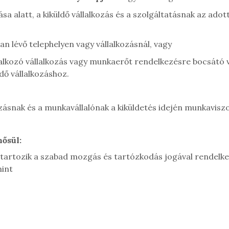
ítása alatt, a kiküldő vállalkozás és a szolgáltatásnak az a
an lévő telephelyen vagy vállalkozásnál, vagy
alkozó vállalkozás vagy munkaerőt rendelkezésre bocsátó 
dő vállalkozáshoz.
kozásnak és a munkavállalónak a kiküldetés idején munkaviszo
ősül:
tartozik a szabad mozgás és tartózkodás jogával rendelk
mint