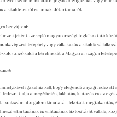
viszonyról szóló munkáltatói jogviszony igazolás vagy munk
olás a kiküldetésről és annak időtartamáról.
ges benyújtani:
s címzettjeként szereplő magyarországi foglalkoztató közöt
nkavégzési telephely vagy vállalkozás a kiküldő vállalkozá
ő-kölcsönző küldi a kérelmezőt a Magyarországon letelepe
ntumok
melyikével igazolnia kell, hogy elegendő anyagi fedezettel
edezni tudja a megélhetés, lakhatás, kiutazás és az egészs
l. bankszámlaforgalom kimutatás, lekötött megtakarítás, 
elmező eltartásának és ellátásának biztosítását vállaló, köz