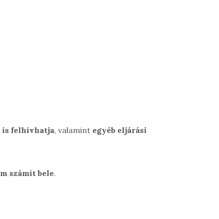
is felhívhatja
, valamint
egyéb eljárási
em számít bele
.