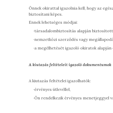
Önnek okirattal igazolnia kell, hogy az egés
biztosítani képes.
Ennek lehetséges módjai:
·
társadalombiztosítás alapján biztosítot
·
nemzetközi szerződés vagy megállapodás 
·
a megélhetését igazoló okiratok alapján 
A kiutazás feltételeit igazoló dokumentumok
A kiutazás feltételei igazolhatók:
·
érvényes útlevéllel,
·
Ön rendelkezik érvényes menetjeggyel v