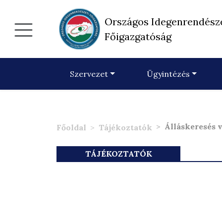
Országos Idegenrendész
Főigazgatóság
Szervezet
Ügyintézés
Álláskeresés v
Főoldal
Tájékoztatók
TÁJÉKOZTATÓK