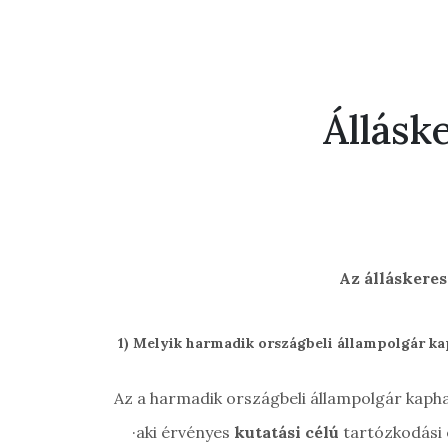
Állásk
Az álláskeres
1)
Melyik harmadik országbeli állampolgár kap
Az a harmadik országbeli állampolgár kaphat
·
aki érvényes
kutatási célú
tartózkodási e