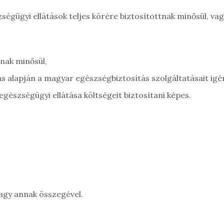
zségügyi ellátások teljes körére biztosítottnak minősül, va
tnak minősül,
alapján a magyar egészségbiztosítás szolgáltatásait igén
egészségügyi ellátása költségeit biztosítani képes.
agy annak összegével.