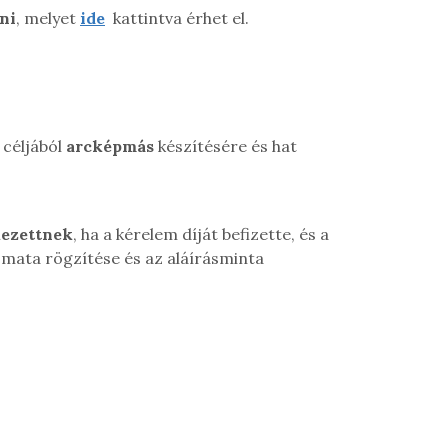
ni
, melyet
ide
kattintva érhet el.
 céljából
arcképmás
készítésére és hat
kezettnek
, ha a kérelem díját befizette, és a
omata rögzítése és az aláírásminta