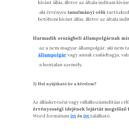
kívánt állás, illetve az általa indítani kív
·
aki érvényes
tanulmányi célú
tartózkodá
betölteni kívánt állás, illetve az általa i
Harmadik országbeli állampolgárnak min
·
az a nem magyar állampolgár, aki nem t
állampolgár
vagy annak családtagja, val
·
a hontalan személy.
2)
Hol nyújtható be a kérelem?
Az álláskeresési vagy vállalkozásindítási cé
érvényességi idejének lejártát megelőző 
Word formátum
itt
és
itt
található.