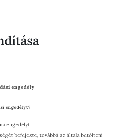
ndítása
odási engedély
ási engedélyt?
ási engedélyt
ségét befejezte, továbbá az általa betölteni