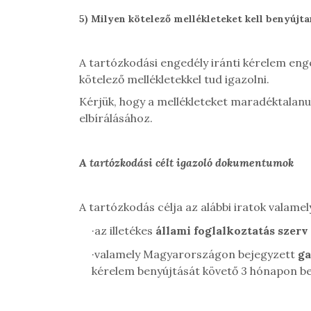
5)
Milyen kötelező mellékleteket kell benyújt
A tartózkodási engedély iránti kérelem enged
kötelező mellékletekkel tud igazolni.
Kérjük, hogy a mellékleteket maradéktalanul 
elbírálásához.
A tartózkodási célt igazoló dokumentumok
A tartózkodás célja az alábbi iratok valamel
·
az illetékes
állami foglalkoztatás szerv
·
valamely Magyarországon bejegyzett
ga
kérelem benyújtását követő 3 hónapon be