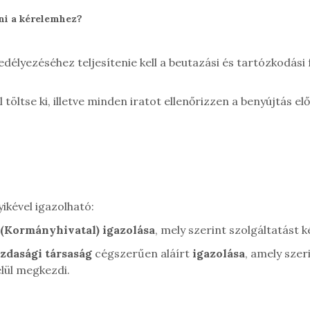
ani a kérelemhez?
élyezéséhez teljesítenie kell a beutazási és tartózkodási f
töltse ki, illetve minden iratot ellenőrizzen a benyújtás e
yikével igazolható:
 (Kormányhivatal) igazolása
, mely szerint szolgáltatást 
zdasági társaság
cégszerűen aláírt
igazolása
, amely szer
lül megkezdi.