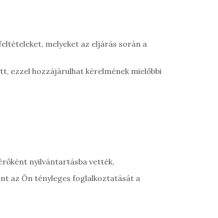
eltételeket, melyeket az eljárás során a
lőtt, ezzel hozzájárulhat kérelmének mielőbbi
kérőként nyilvántartásba vették,
int az Ön tényleges foglalkoztatását a