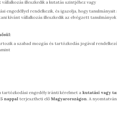
ánt vállalkozás illeszkedik a kutatás szintjéhez vagy
si engedéllyel rendelkezik, és igazolja, hogy tanulmányait 
ndítani kívánt vállalkozás illeszkedik az elvégzett tanulmányok
ősül:
artozik a szabad mozgás és tartózkodás jogával rendelkez
amint
lú tartózkodási engedély iránti kérelmet a
kutatási vagy t
15 nappal
terjesztheti elő
Magyarországon
.
A nyomtatvá