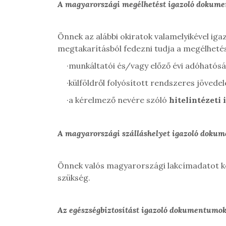
A magyarországi megélhetést igazoló dokum
Önnek az alábbi okiratok valamelyikével iga
megtakarításból fedezni tudja a megélhetés,
·
munkáltatói és/vagy előző évi adóhatósá
·
külföldről folyósított rendszeres jöved
·
a kérelmező nevére szóló
hitelintézeti 
A magyarországi szálláshelyet igazoló doku
Önnek
valós magyarországi lakcímadatot ke
szükség
.
Az egészségbiztosítást igazoló dokumentumo