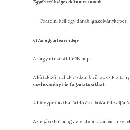
Egyéb szükséges dokumentumok
·
Csatolni kell egy darab igazolványképet.
6)
Az ügyintézés ideje
Az ügyintézési idő:
15 nap
.
A kötelező mellékleteken kívül az OIF a tén
cselekményt is foganatosíthat
.
A hiánypótlási határidő és a különféle eljár
Az eljáró hatóság az érdemi döntést a kér