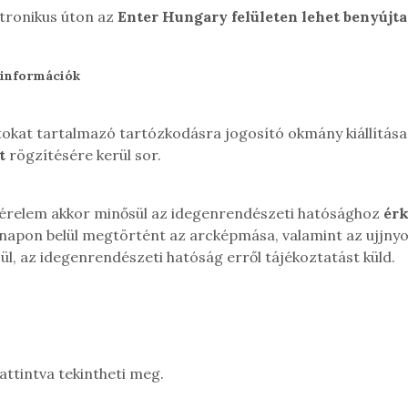
tronikus úton az
Enter Hungary felületen lehet benyújta
 információk
okat tartalmazó tartózkodásra jogosító okmány kiállítása
t
rögzítésére kerül sor.
 kérelem akkor minősül az idegenrendészeti hatósághoz
ér
 napon belül megtörtént az arcképmása, valamint az ujjny
, az idegenrendészeti hatóság erről tájékoztatást küld.
attintva tekintheti meg.