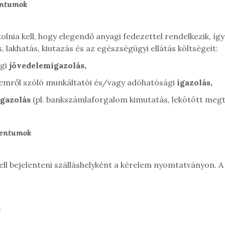
entumok
zolnia kell, hogy elegendő anyagi fedezettel rendelkezik, 
 lakhatás, kiutazás és az egészségügyi ellátás költségeit:
gi
jövedelemigazolás,
elemről szóló munkáltatói és/vagy adóhatósági
igazolás,
igazolás
(pl. bankszámlaforgalom kimutatás, lekötött megt
mentumok
ll bejelenteni szálláshelyként a kérelem nyomtatványon. A 
k