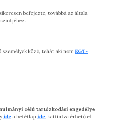
sikeresen befejezte, továbbá az általa
 szintjéhez.
ő személyek közé, tehát aki nem
EGT-
anulmányi célú tartózkodási engedélye
ny
ide
a betétlap
ide
kattintva érhető el.