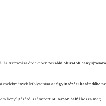
yállás tisztázása érdekében
további okiratok benyújtására 
ási cselekmények lefolytatása az
ügyintézési határidőbe n
elem benyújtásától számított
60 napon belül
hozza meg.