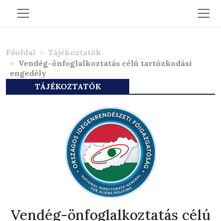
Főoldal
Tájékoztatók
Vendég-önfoglalkoztatás célú tartózkodási
engedély
TÁJÉKOZTATÓK
Vendég-önfoglalkoztatás célú