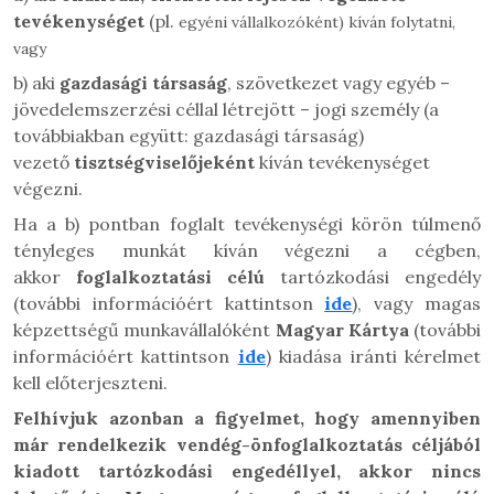
tevékenységet
(pl.
egyéni vállalkozóként)
kíván folytatni,
vagy
b) aki
gazdasági társaság
, szövetkezet vagy egyéb –
jövedelemszerzési céllal létrejött – jogi személy (a
továbbiakban együtt: gazdasági társaság)
vezető
tisztségviselőjeként
kíván tevékenységet
végezni.
Ha a b) pontban foglalt tevékenységi körön túlmenő
tényleges munkát kíván végezni a cégben,
akkor
foglalkoztatási célú
tartózkodási engedély
(további információért kattintson
ide
), vagy magas
képzettségű munkavállalóként
Magyar Kártya
(további
információért kattintson
ide
) kiadása iránti kérelmet
kell előterjeszteni.
Felhívjuk azonban a figyelmet, hogy amennyiben
már rendelkezik vendég-önfoglalkoztatás céljából
kiadott tartózkodási engedéllyel, akkor nincs