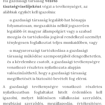
Ha g
azdasági társaság
vezető
tisztségviselőjeként
végzi a tevékenységet, az
alábbiak egyikét kell igazolnia:
·
a gazdasági társaság legalább hat hónapja
folyamatosan, megszakítás nélkül jogszerűen
legalább öt magyar állampolgárt vagy a szabad
mozgás és tartózkodás jogával rendelkező személyt
ténylegesen foglalkoztat teljes munkaidőben, vagy
·
a magyarországi tartózkodása a gazdasági
társaság működése szempontjából elengedhetetlen,
és a kérelemhez csatolt, a gazdasági tevékenységre
vonatkozó részletes nyilatkozata alapján
valószínűsíthető, hogy a gazdasági társaság
megélhetését is biztosító bevételt fog elérni.
A gazdasági tevékenységre vonatkozó részletes
nyilatkozatban foglaltakat hitelt érdemlően kell
igazolni, melyet különösen vállalkozási szerződés,
megbízási szerződés, megállapodás, értékesítésre,