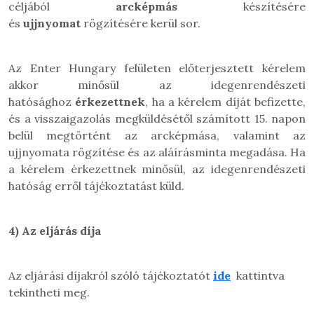
céljából
arcképmás
készítésére
és
ujjnyomat
rögzítésére kerül sor.
Az Enter Hungary felületen előterjesztett kérelem
akkor minősül az idegenrendészeti
hatósághoz
érkezettnek
, ha a kérelem díját befizette,
és a visszaigazolás megküldésétől számított 15. napon
belül megtörtént az arcképmása, valamint az
ujjnyomata rögzítése és az aláírásminta megadása. Ha
a kérelem érkezettnek minősül, az idegenrendészeti
hatóság erről tájékoztatást küld.
4)
Az eljárás díja
Az eljárási díjakról szóló tájékoztatót
ide
kattintva
tekintheti meg.