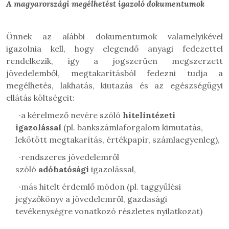
A magyarországi megélhetést igazoló dokumentumok
Önnek az alábbi dokumentumok valamelyikével
igazolnia kell, hogy elegendő anyagi fedezettel
rendelkezik, így a jogszerűen megszerzett
jövedelemből, megtakarításból fedezni tudja a
megélhetés, lakhatás, kiutazás és az egészségügyi
ellátás költségeit:
·
a kérelmező nevére szóló
hitelintézeti
igazolással
(pl. bankszámlaforgalom kimutatás,
lekötött megtakarítás, értékpapír, számlaegyenleg),
·
rendszeres jövedelemről
szóló
adóhatósági
igazolással,
·
más hitelt érdemlő módon (pl. taggyűlési
jegyzőkönyv a jövedelemről, gazdasági
tevékenységre vonatkozó részletes nyilatkozat)