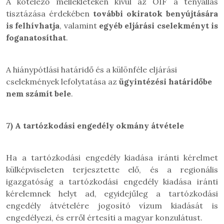
A kötelező mellékleteken kívül az OIF a tényállás
tisztázása érdekében
további okiratok benyújtására
is felhívhatja
, valamint
egyéb eljárási cselekményt is
foganatosíthat
.
A hiánypótlási határidő és a különféle eljárási
cselekmények lefolytatása az
ügyintézési határidőbe
nem számít bele
.
7)
A tartózkodási engedély okmány átvétele
Ha a tartózkodási engedély kiadása iránti kérelmet
külképviseleten terjesztette elő, és a regionális
igazgatóság a tartózkodási engedély kiadása iránti
kérelemnek helyt ad, egyidejűleg a tartózkodási
engedély átvételére jogosító vízum kiadását is
engedélyezi, és erről értesíti a magyar konzulátust.