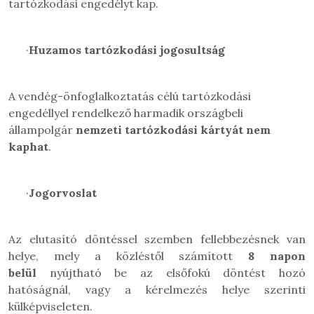
tartózkodási engedélyt kap.
·
Huzamos tartózkodási jogosultság
A vendég-önfoglalkoztatás célú tartózkodási
engedéllyel rendelkező harmadik országbeli
állampolgár
nemzeti tartózkodási kártyát nem
kaphat
.
·
Jogorvoslat
Az elutasító döntéssel szemben fellebbezésnek van
helye, mely a közléstől számított
8 napon
belül
nyújtható be az elsőfokú döntést hozó
hatóságnál, vagy a kérelmezés helye szerinti
külképviseleten.