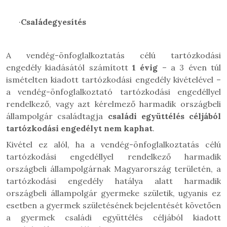
·
Családegyesítés
A vendég-önfoglalkoztatás célú tartózkodási
engedély
kiadásától számított
1 évig
– a 3 éven túl
ismételten kiadott tartózkodási engedély kivételével –
a vendég-önfoglalkoztató
tartózkodási engedéllyel
rendelkező, vagy
azt kérelmező harmadik országbeli
állampolgár családtagja
családi együttélés céljából
tartózkodási engedélyt nem kaphat
.
Kivétel ez alól, ha a
vendég-önfoglalkoztatás célú
tartózkodási engedéllyel rendelkező harmadik
országbeli állampolgárnak Magyarország területén, a
tartózkodási engedély hatálya alatt harmadik
országbeli állampolgár gyermeke születik, ugyanis ez
esetben a gyermek születésének bejelentését követően
a gyermek családi együttélés céljából kiadott