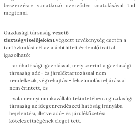
beszerzésre vonatkozó szerződés csatolásával tud
megtenni.
G
azdasági társaság
vezető
tisztségviselőjeként
végzett tevékenység esetén a
tartózkodási cél az alábbi hitelt érdemlő irattal
igazolható:
·
adóhatósági igazolással, mely szerint a gazdasági
társaság adó- és járuléktartozással nem
rendelkezik, végrehajtási- felszámolási eljárással
nem érintett, és
·
valamennyi munkavállaló tekintetében a gazdasági
társaság az idegenrendészeti hatóság irányába
bejelentési, illetve adó- és járulékfizetési
kötelezettségének eleget tett.