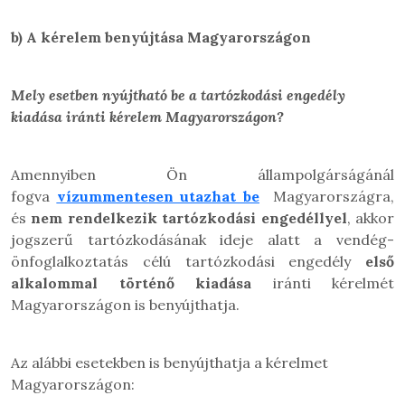
b)
A kérelem benyújtása Magyarországon
Mely esetben nyújtható be a tartózkodási engedély
kiadása iránti
kérelem Magyarországon?
Amennyiben Ön állampolgárságánál
fogva
vízummentesen utazhat be
Magyarországra,
és
nem rendelkezik tartózkodási engedéllyel
, akkor
jogszerű tartózkodásának ideje alatt a vendég-
önfoglalkoztatás célú tartózkodási engedély
első
alkalommal
történő kiadása
iránti kérelmét
Magyarországon is benyújthatja.
Az alábbi esetekben is benyújthatja a kérelmet
Magyarországon: