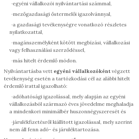
·
egyéni vállalkozói nyilvántartási számmal,
·
mezőgazdasági őstermelői igazolvánnyal,
·
a gazdasági tevékenységre vonatkozó részletes
nyilatkozattal,
·
magánszemélyként kötött megbízási, vállalkozási
vagy felhasználási szerződéssel,
·
más hitelt érdemlő módon.
Nyilvántartásba vett
egyéni vállalkozóként
végzett
tevékenység esetén a tartózkodási cél az alábbi hitelt
érdemlő irattal igazolható:
·
adóhatósági igazolással, mely alapján az egyéni
vállalkozásból származó éves jövedelme meghaladja
a mindenkori minimálbér huszonnégyszeresét és
·
járulékfizetésről kiállított igazolással, mely szerint
nem áll fenn adó- és járuléktartozása.