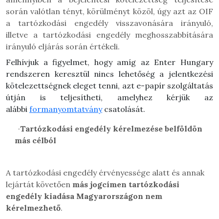
során valótlan tényt, körülményt közöl, úgy azt az OIF
a tartózkodási engedély visszavonására irányuló,
illetve a tartózkodási engedély meghosszabbítására
irányuló eljárás során értékeli.
Felhívjuk a figyelmet, hogy amíg az Enter Hungary
rendszeren keresztül nincs lehetőség a jelentkezési
kötelezettségnek eleget tenni, azt e-papír szolgáltatás
útján is teljesítheti, amelyhez kérjük az
alábbi
formanyomtatvány
csatolását.
·
Tartózkodási engedély kérelmezése belföldön
más célból
A tartózkodási engedély érvényessége alatt és annak
lejártát követően
más jogcímen tartózkodási
engedély kiadása Magyarországon nem
kérelmezhető
.