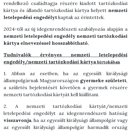
rendelkező családtagja részére kiadott tartózkodási
kártya és állandó tartózkodási kártya helyett
nemzeti
letelepedési
engedélyt
kaptak az érintettek.
2024-től az új idegenrendészeti szabályozás alapján a
nemzeti letelepedési engedély nemzeti tartózkodási
kártya elnevezéssel hosszabbítható.
Tudnivalók érvényes nemzeti letelepedési
engedély/nemzeti tartózkodási kártya
birtokában
1. Abban az esetben, ha az egyesült királysági
állampolgárnak Magyarországon
gyermeke született
,
a születés bejelentését követően a gyermek részére
nemzeti tartózkodási kártyát kell kiállítani.
2. A nemzeti tartózkodási kártyát/nemzeti
letelepedési engedélyt az idegenrendészeti hatóság
visszavonja
, ha az egyesült királysági állampolgár vagy
az egyesült királysági állampolgár harmadik ország