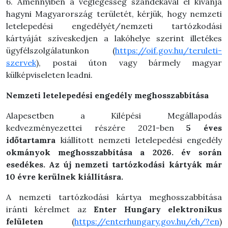
6. Amennyiben a véglegesség szándékával el kívánja
hagyni Magyarország területét, kérjük, hogy nemzeti
letelepedési engedélyét/nemzeti tartózkodási
kártyáját szíveskedjen a lakóhelye szerint illetékes
ügyfélszolgálatunkon (
https://oif.gov.hu/teruleti-
szervek
), postai úton vagy bármely magyar
külképviseleten leadni.
Nemzeti letelepedési engedély meghosszabbítása
Alapesetben a Kilépési Megállapodás
kedvezményezettei részére 2021-ben
5 éves
időtartamra
kiállított nemzeti letelepedési engedély
okmányok meghosszabbítása a 2026. év során
esedékes. Az új nemzeti tartózkodási kártyák már
10 évre kerülnek kiállításra.
A nemzeti tartózkodási kártya meghosszabbítása
iránti kérelmet az
Enter Hungary elektronikus
felületen
(
https://enterhungary.gov.hu/eh/?en
)