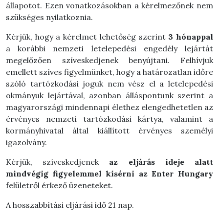
állapotot. Ezen vonatkozásokban a kérelmezőnek nem
szükséges nyilatkoznia.
Kérjük, hogy a kérelmet lehetőség szerint
3 hónappal
a korábbi nemzeti letelepedési engedély lejártát
megelőzően szíveskedjenek benyújtani. Felhívjuk
emellett szíves figyelmünket, hogy a határozatlan időre
szóló tartózkodási joguk nem vész el a letelepedési
okmányuk lejártával, azonban álláspontunk szerint a
magyarországi mindennapi élethez elengedhetetlen az
érvényes nemzeti tartózkodási kártya, valamint a
kormányhivatal által kiállított érvényes személyi
igazolvány.
Kérjük, szíveskedjenek
az eljárás ideje alatt
mindvégig figyelemmel kísérni az Enter Hungary
felületről érkező üzeneteket.
A hosszabbítási eljárási idő 21 nap.