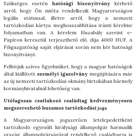
Szükséges esetén
hatósági bizonyítvány
kérhető
arról, hogy Ön mióta rendelkezik Magyarországon
legális státussal, illetve arról, hogy a nemzeti
tartózkodási kártya meghosszabbítása iránti kérelme
folyamatban van. A kérelem főszabály szerint e-
Papíron keresztül terjeszthető elő, díja 4000 HUF. A
Főigazgatóság saját eljárásai során nem kér hatósági
bizonyítványt.
Felhívjuk szíves figyelmüket, hogy a magyar hatóságok
által kiállított
személyi igazolvány
megújítására már
az új nemzeti tartózkodási okmány birtokában bármely
kormányhivatalnál lehetőség van.
Utólagosan csatlakozó családtag kedvezményesen
megszerezhető huzamos tartózkodási
joga
A Magyarországon jogszerűen letelepedettként
tartózkodó egyesült királysági állampolgár harmadik
ország állampolgárságával rendelkező családtagja is