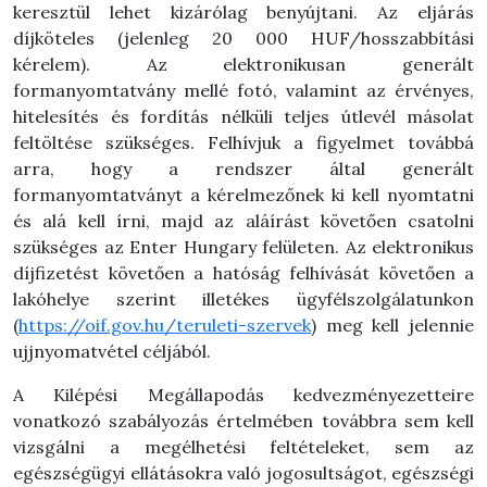
keresztül lehet kizárólag
benyújtani. Az eljárás
díjköteles (jelenleg 20 000 HUF/hosszabbítási
kérelem). Az
elektronikusan generált
formanyomtatvány mellé fotó, valamint az érvényes,
hitelesítés és
fordítás nélküli teljes útlevél másolat
feltöltése szükséges. Felhívjuk a figyelmet továbbá
arra,
hogy a rendszer által generált
formanyomtatványt a kérelmezőnek ki kell nyomtatni
és alá
kell írni, majd az aláírást követően csatolni
szükséges az Enter Hungary felületen. Az
elektronikus
díjfizetést követően a hatóság felhívását követően a
lakóhelye szerint illetékes
ügyfélszolgálatunkon
(
https://oif.gov.hu/teruleti-szervek
) meg kell jelennie
ujjnyomatvétel
céljából.
A Kilépési Megállapodás kedvezményezetteire
vonatkozó szabályozás értelmében továbbra sem kell
vizsgálni a megélhetési feltételeket, sem az
egészségügyi ellátásokra való jogosultságot, egészségi