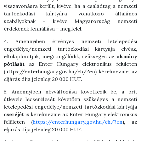
visszavonásra került, kivéve, ha a családtag a nemzeti
tartózkodási kártyára vonatkozó általános
szabályoknak – kivéve Magyarország nemzeti
érdekének fennállása – megfelel.
4. Amennyiben érvényes nemzeti letelepedési
engedélye/nemzeti tartózkodási kártyája elvész,
eltulajdonítják, megrongálódik, szükséges az
okmány
pótlását
az Enter Hungary elektronikus felületen
(https://enterhungary.gov.hu/eh/?en) kérelmeznie, az
eljárás díja jelenleg 20 000 HUF.
5. Amennyiben névváltozása következik be, a brit
útlevele lecserélését követően szükséges a nemzeti
letelepedési engedélye/nemzeti tartózkodási kártyája
cseréjét
is kérelmeznie az Enter Hungary elektronikus
felületen (
https://enterhungary.gov.hu/eh/?en
), az
eljárás díja jelenleg 20 000 HUF.