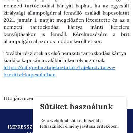
nemzeti tartózkodási kártyát kaphat, ha az egyesült
királysági állampolgárral fennálló családi kapcsolatát
2021. január 1. napját megelőzően létesítette és az a
nemzeti tartózkodási kártya iránti kérelem
benyújtásakor is fennáll. Kérelmezésére a brit
állampolgárral azonos módon kerülhet sor.
További részletek az első nemzeti tartózkodási kártya
kiadása kapcsán az alábbi linken olvasgatóak:
https://oif.gov.hu/tajekoztatok/tajekoztatas-a-
brexittel-kapcsolatban
Utoljára szerkesztve: 2026.03.03. 15:30
Sütiket használunk
Ez a weboldal sütiket használ a
felhasználói élmény javítása érdekében.
IMPRESSZUM
ADATVÉDELEM
TECHNIKAI AJÁNLÁS