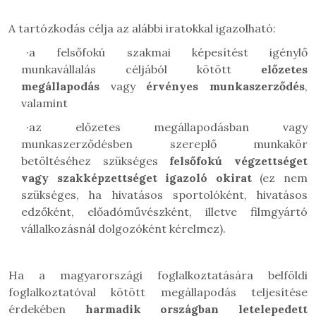
A tartózkodás célja az alábbi iratokkal igazolható:
·
a felsőfokú szakmai képesítést igénylő
munkavállalás céljából kötött
előzetes
megállapodás
vagy
érvényes munkaszerződés
,
valamint
·
az előzetes megállapodásban vagy
munkaszerződésben szereplő munkakör
betöltéséhez szükséges
felsőfokú végzettséget
vagy szakképzettséget igazoló okirat
(ez nem
szükséges, ha hivatásos sportolóként, hivatásos
edzőként, előadóművészként, illetve filmgyártó
vállalkozásnál dolgozóként kérelmez).
Ha a magyarországi foglalkoztatására belföldi
foglalkoztatóval kötött megállapodás teljesítése
érdekében
harmadik országban letelepedett