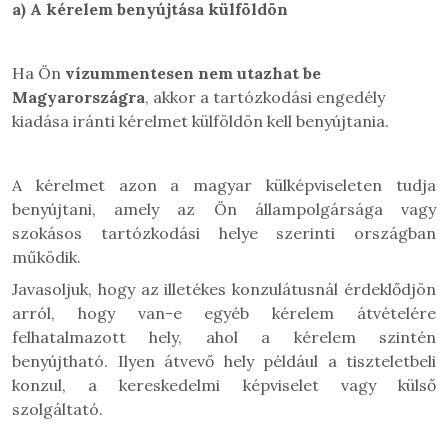
a)
A kérelem benyújtása külföldön
Ha Ön
vízummentesen nem utazhat be
Magyarországra
, akkor a tartózkodási engedély
kiadása iránti kérelmet külföldön kell benyújtania.
A kérelmet azon a magyar külképviseleten tudja
benyújtani, amely az Ön állampolgársága vagy
szokásos tartózkodási helye szerinti országban
működik.
Javasoljuk, hogy az illetékes konzulátusnál érdeklődjön
arról, hogy van-e egyéb kérelem átvételére
felhatalmazott hely, ahol a kérelem szintén
benyújtható. Ilyen átvevő hely például a tiszteletbeli
konzul, a kereskedelmi képviselet vagy külső
szolgáltató.