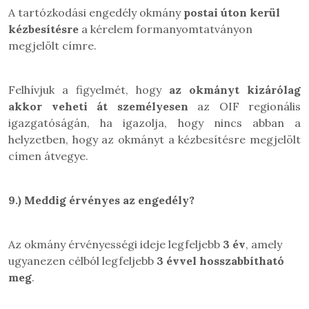
A tartózkodási engedély okmány
postai úton kerül
kézbesítésre
a kérelem formanyomtatványon
megjelölt címre.
Felhívjuk a figyelmét, hogy
az okmányt kizárólag
akkor veheti át személyesen
az OIF regionális
igazgatóságán, ha igazolja, hogy nincs abban a
helyzetben, hogy az okmányt a kézbesítésre megjelölt
címen átvegye.
9.)
Meddig érvényes az engedély
?
Az okmány érvényességi ideje legfeljebb
3 év
, amely
ugyanezen célból legfeljebb
3 évvel
hosszabbítható
meg
.