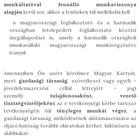
munkáltatóval fennálló munkaviszonya
alapján
kerül sor, akkor a fentieken túl mellékelni kell
·
a magyarországi foglalkoztató és a harmadik
országban letelepedett foglalkoztató közötti
megállapodást is, amely a harmadik országbeli
munkavállaló magyarországi munkavégzésére
irányul.
Amennyiben Ön azért kérelmez Magyar Kártyát,
mert
gazdasági társaság
, szövetkezet vagy egyéb –
jövedelemszerzési céllal létrejött – jogi
személy
tulajdonosaként, vezető
tisztségviselőjeként
az e tevékenységi körbe tartozó
tevékenységén túl
tényleges munkát végez
, a
gazdasági társaság működésének alátámasztására az
eljáró hatóság további okiratokat kérhet, különösen az
alábbiakat: