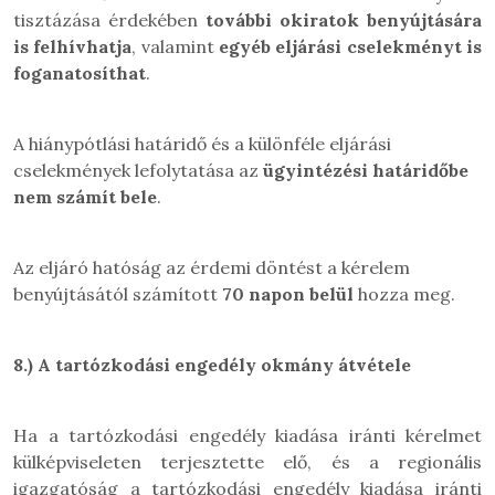
tisztázása érdekében
további okiratok benyújtására
is felhívhatja
, valamint
egyéb eljárási cselekményt is
foganatosíthat
.
A hiánypótlási határidő és a különféle eljárási
cselekmények lefolytatása az
ügyintézési határidőbe
nem számít bele
.
Az eljáró hatóság az érdemi döntést a kérelem
benyújtásától számított
70 napon belül
hozza meg.
8.)
A tartózkodási engedély okmány átvétele
Ha a tartózkodási engedély kiadása iránti kérelmet
külképviseleten terjesztette elő, és a regionális
igazgatóság a tartózkodási engedély kiadása iránti