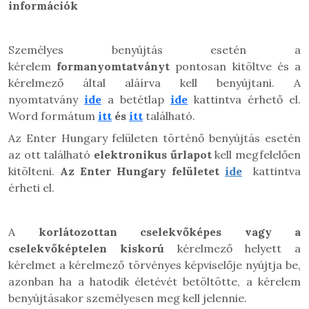
információk
Személyes benyújtás esetén a
kérelem
formanyomtatványt
pontosan kitöltve és a
kérelmező által aláírva kell benyújtani. A
nyomtatvány
ide
a betétlap
ide
kattintva érhető el.
Word formátum
itt
és
itt
található.
Az Enter Hungary felületen történő benyújtás esetén
az ott található
elektronikus űrlapot
kell megfelelően
kitölteni.
A
z Enter Hungary felületet
ide
kattintva
érheti el.
A
korlátozottan cselekvőképes vagy a
cselekvőképtelen kiskorú
kérelmező helyett a
kérelmet a kérelmező törvényes képviselője nyújtja be,
azonban ha a hatodik életévét betöltötte, a kérelem
benyújtásakor személyesen meg kell jelennie.