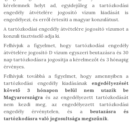
kérelemnek helyt ad, egyidejűleg a tartózkodási
engedély átvételére jogosító vízum kiadását is
engedélyezi, és erről értesíti a magyar konzulátust.
A tartózkodási engedély átvételére jogosító vízumot a
konzuli tisztviselő adja ki.
Felhívjuk a figyelmet, hogy tartózkodási engedély
átvételére jogosító D vízum egyszeri beutazásra és 30
nap tartózkodásra jogosítja a kérelmezőt és 3 hónapig
érvényes.
Felhívjuk továbbá a figyelmet, hogy amennyiben a
tartózkodási engedély kiadásának
engedélyezését
követő 3 hónapon belül nem utazik be
Magyarországra
és az engedélyezett tartózkodását
nem kezdi meg, az engedélyezett tartózkodási
engedély érvénytelen, és a
beutazásra és
tartózkodásra való jogosultsága megszűnik
.