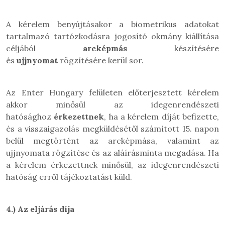
A kérelem benyújtásakor a biometrikus adatokat
tartalmazó tartózkodásra jogosító okmány kiállítása
céljából
arcképmás
készítésére
és
ujjnyomat
rögzítésére kerül sor.
Az Enter Hungary felületen előterjesztett kérelem
akkor minősül az idegenrendészeti
hatósághoz
érkezettnek
, ha a kérelem díját befizette,
és a visszaigazolás megküldésétől számított 15. napon
belül megtörtént az arcképmása, valamint az
ujjnyomata rögzítése és az aláírásminta megadása. Ha
a kérelem érkezettnek minősül, az idegenrendészeti
hatóság erről tájékoztatást küld.
4.)
Az eljárás díja