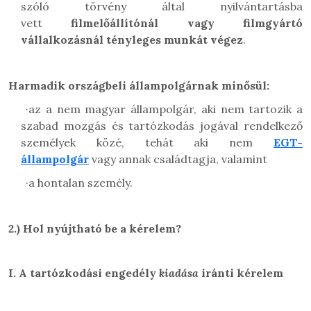
szóló törvény által nyilvántartásba
vett
filmelőállítónál vagy
filmgyártó
vállalkozásnál tényleges munkát végez
.
Harmadik országbeli állampolgárnak minősül:
·
az a nem magyar állampolgár, aki nem tartozik a
szabad mozgás és tartózkodás jogával rendelkező
személyek közé, tehát aki nem
EGT-
állampolgár
vagy annak családtagja, valamint
·
a hontalan személy.
2.)
Hol nyújtható be a kérelem?
I.
A tartózkodási engedély
kiadása
iránti kérelem