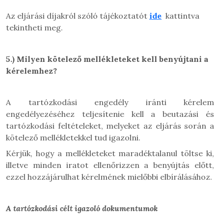
Az eljárási díjakról szóló tájékoztatót
ide
kattintva
tekintheti meg.
5.)
Milyen kötelező mellékleteket kell benyújtani a
kérelemhez?
A tartózkodási engedély iránti kérelem
engedélyezéséhez teljesítenie kell a beutazási és
tartózkodási feltételeket, melyeket az eljárás során a
kötelező mellékletekkel tud igazolni.
Kérjük, hogy a mellékleteket maradéktalanul töltse ki,
illetve minden iratot ellenőrizzen a benyújtás előtt,
ezzel hozzájárulhat kérelmének mielőbbi elbírálásához.
A tartózkodási célt igazoló dokumentumok