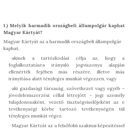
1.)
Melyik harmadik országbeli állampolgár kaphat
Magyar Kártyát?
Magyar Kártyát az a harmadik országbeli állampolgár
kaphat,
·
akinek a tartózkodási célja az, hogy a
foglalkoztatásra irányuló jogviszonya alapján
ellenérték fejében más részére, illetve más
irányítása alatt tényleges munkát végezzen, vagy
·
aki gazdasági társaság, szövetkezet vagy egyéb –
jövedelemszerzési céllal létrejött – jogi személy
tulajdonosaként, vezető tisztségviselőjeként az e
tevékenységi körbe tartozó tevékenységén túl
tényleges munkát végez.
·
Magyar Kártyát az a felsőfokú szakmai képesítéssel