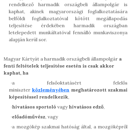
rendelkező harmadik országbeli állampolgár is
kaphat, akinek magyarországi foglalkoztatására
belföldi foglalkoztatóval kötött megállapodás
teljesítése érdekében harmadik országban
letelepedett munkáltatóval fennálló munkaviszonya
alapján kerül sor.
Magyar Kártyát a harmadik országbeli állampolgár
a
fenti feltételek teljesítése esetén is csak akkor
kaphat, ha
·
a felsőoktatásért felelős
miniszter
közleményében
meghatározott szakmai
képesítéssel rendelkezik
,
·
hivatásos sportoló
vagy
hivatásos edző
,
·
előadóművész
, vagy
·
a mozgókép szakmai hatóság által, a mozgóképről