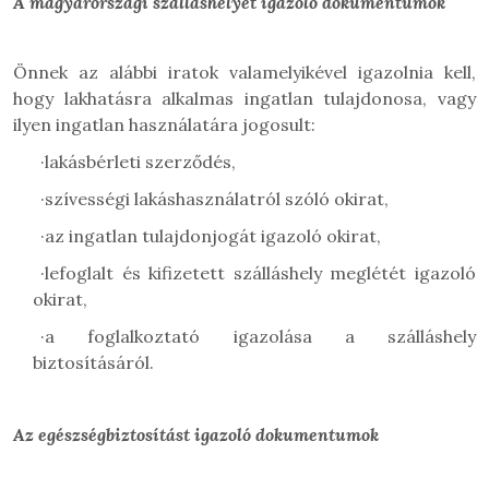
A magyarországi szálláshelyet igazoló dokumentumok
Önnek az alábbi iratok valamelyikével igazolnia kell,
hogy lakhatásra alkalmas ingatlan tulajdonosa, vagy
ilyen ingatlan használatára jogosult:
·
lakásbérleti szerződés,
·
szívességi lakáshasználatról szóló okirat,
·
az ingatlan tulajdonjogát igazoló okirat,
·
lefoglalt és kifizetett szálláshely meglétét igazoló
okirat,
·
a foglalkoztató igazolása a szálláshely
biztosításáról.
Az egészségbiztosítást igazoló dokumentumok