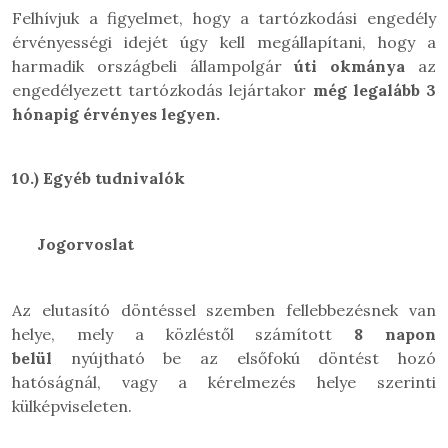
Felhívjuk a figyelmet, hogy a tartózkodási engedély
érvényességi idejét úgy kell megállapítani, hogy a
harmadik országbeli állampolgár
úti okmánya
az
engedélyezett tartózkodás lejártakor
még legalább 3
hónapig érvényes legyen.
10.)
Egyéb tudnivalók
Jogorvoslat
Az elutasító döntéssel szemben fellebbezésnek van
helye, mely a közléstől számított
8 napon
belül
nyújtható be az elsőfokú döntést hozó
hatóságnál, vagy a kérelmezés helye szerinti
külképviseleten.