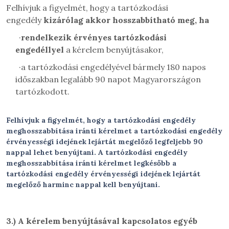
Felhívjuk a figyelmét, hogy a tartózkodási
engedély
kizárólag akkor hosszabbítható meg, ha
·
rendelkezik érvényes tartózkodási
engedéllyel
a kérelem benyújtásakor,
·
a tartózkodási engedélyével bármely 180 napos
időszakban legalább 90 napot Magyarországon
tartózkodott.
Felhívjuk a figyelmét, hogy a tartózkodási engedély
meghosszabbítása iránti kérelmet a tartózkodási engedély
érvényességi idejének lejártát megelőző legfeljebb 90
nappal lehet benyújtani. A tartózkodási engedély
meghosszabbítása iránti kérelmet legkésőbb a
tartózkodási engedély érvényességi idejének lejártát
megelőző harminc nappal kell benyújtani.
3.)
A kérelem benyújtásával kapcsolatos egyéb