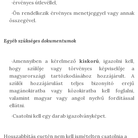
·
érvényes útlevéllel,
·
Ön rendelkezik érvényes menetjeggyel vagy annak
összegével.
Egyéb szükséges dokumentumok
·
Amennyiben a kérelmező
kiskorú
, igazolni kell,
hogy szülője vagy törvényes képviselője a
magyarországi tartózkodásához hozzájárult. A
szülői hozzájárulást teljes bizonyító erejű
magánokiratba vagy közokiratba kell foglalni,
valamint magyar vagy angol nyelvű fordítással
ellátni.
·
Csatolni kell egy darab igazolványképet.
Hosszabbítás esetén nem kell ismételten csatolnia a