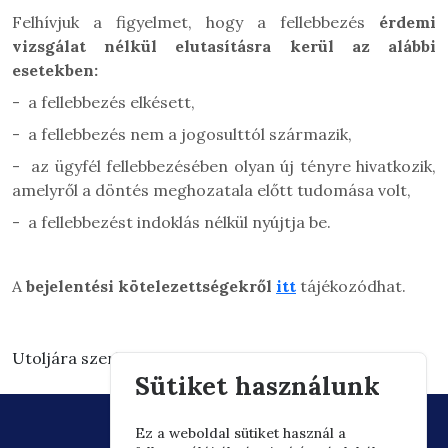
Felhívjuk a figyelmet, hogy a fellebbezés
érdemi
vizsgálat nélkül elutasításra kerül az alábbi
esetekben:
-
a fellebbezés elkésett,
-
a fellebbezés nem a jogosulttól származik,
-
az ügyfél fellebbezésében olyan új tényre hivatkozik,
amelyről a döntés meghozatala előtt tudomása volt,
-
a fellebbezést indoklás nélkül nyújtja be.
A
bejelentési kötelezettségekről
itt
tájékozódhat.
Utoljára szerkesztve: 2026.03.10. 13:21
Sütiket használunk
Ez a weboldal sütiket használ a