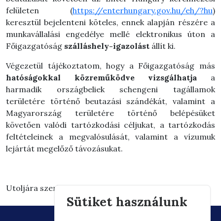
felületen (
https://enterhungary.gov.hu/eh/?hu
)
keresztül bejelenteni köteles, ennek alapján részére a
munkavállalási engedélye mellé elektronikus úton a
Főigazgatóság
szálláshely-igazolást
állít ki.
Végezetül tájékoztatom, hogy a Főigazgat
óság más
hatóságokkal közreműködve
vizsgálhatja
a
harmadik országbeliek schengeni tagállamok
területére történő beutazási szándékát, valamint a
Magyarország területére történő belépésüket
követően valódi tartózkodási céljukat, a tartózkodás
feltételeinek a megvalósulását, valamint a vízumuk
lejártát megelőző távozásukat.
Utoljára szerkesztve: 2026.03.03. 15:30
Sütiket használunk