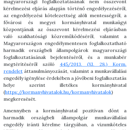
magyarországi foglalkoztatásának nem összevont
kérelmezési eljárás alapján történő engedélyezéséről,
az engedélyezési kötelezettség alóli mentességről, a
fővárosi és megyei kormányhivatal munkaügyi
központjának az összevont kérelmezési eljárásban
való szakhatósági közreműködéséről, valamint a
Magyarországon engedélymentesen foglalkoztatható
harmadik országbeli állampolgárok magyarországi
foglalkoztatásának bejelentéséről, és a munkabér
megtérítéséről szóló
445/2013. (XI. 28.) Korm.
rendelet
áttanulmányozását, valamint a munkavállalási
engedély igénylése érdekében a jövőbeni foglalkoztat
ás
helye szerint illetékes kormányhivatal
(
https://kormanyhivatalok.hu/kormanyhivatalok
)
megkeresését.
Amennyiben a kormányhivatal pozitívan dönt a
harmadik országbeli állampolgár munkavállalási
engedély iránti kérelme tárgyában, a vízumköteles