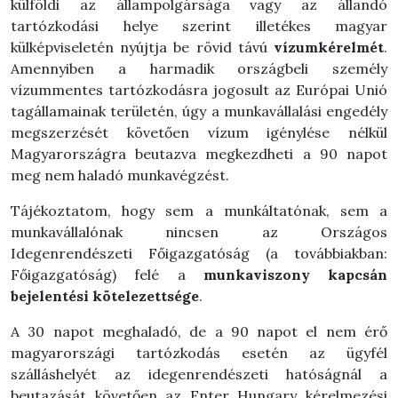
külföldi az állampolgársága vagy az állandó
tartózkodási helye szerint illetékes magyar
külképviseletén nyújtja be rövid távú
vízumkérelmét
.
Amennyiben a harmadik országbeli személy
vízummentes tartózkodásra jogosult az Európai Unió
tagállamainak területén, úgy a munkavállalási engedély
megszerzését követően v
ízum igénylése nélkül
Magyarországra beutazva megkezdheti a 90 napot
meg nem haladó munkavégzést.
Tájékoztatom, hogy sem a munkáltatónak, sem a
munkavállalónak nincsen az Országos
Idegenrendészeti Főigazgat
óság (a továbbiakban:
Főigazgatóság) felé a
munkaviszony
kapcsán
bejelentési kötelezettsége
.
A 30 napot meghaladó, de a 90 napot el nem érő
magyarorsz
ági tartózkodás esetén az ügyfél
szálláshelyét az idegenrendészeti hatóságnál a
beutazását követően az Enter Hungary kérelmezési