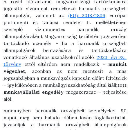
A rövid időtartam
ú magyarországi tartózkodásra
jogosító vízummal rendelkező harmadik országbeli
állampolgár, valamint az
(EU) 2018/1806
európai
parlamenti és tanácsi rendelet II. mellékletében
szereplő v
ízummentes harmadik ország
állampolgáraként Magyarország területén jogszerűen
tartózkodó személy – ha a harmadik országbeli
állampolgárok beutazására és tartózkodására
vonatkozó általános szabályokról szóló
2023. évi XC.
törvény
ettől elt
érően nem rendelkezik –
munkát
végezhet
, azonban ez nem mentesít a más
jogszabályban a munkavégzés kapcsán előírt feltételek
– így különösen a munkaügyi szakhatóság által kiállított
munkavállalási engedély
megszerzése – teljesítése
alól.
Amennyiben harmadik országbeli személyeket 90
napot meg nem haladó időben k
íván foglalkoztatni,
javasoljuk a harmadik országbeli állampolgárok