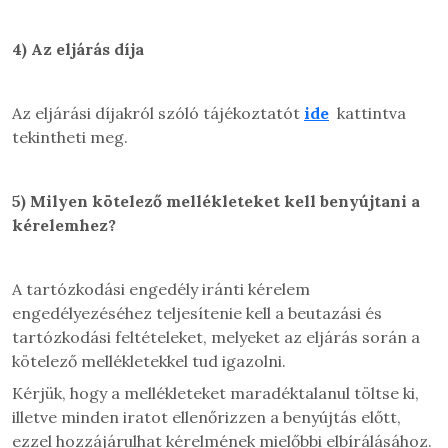
4)
Az eljárás díja
Az eljárási díjakról szóló tájékoztatót
ide
kattintva
tekintheti meg.
5)
Milyen kötelező mellékleteket kell benyújtani a
kérelemhez?
A tartózkodási engedély iránti kérelem
engedélyezéséhez teljesítenie kell a beutazási és
tartózkodási feltételeket, melyeket az eljárás során a
kötelező mellékletekkel tud igazolni.
Kérjük, hogy a mellékleteket maradéktalanul töltse ki,
illetve minden iratot ellenőrizzen a benyújtás előtt,
ezzel hozzájárulhat kérelmének mielőbbi elbírálásához.