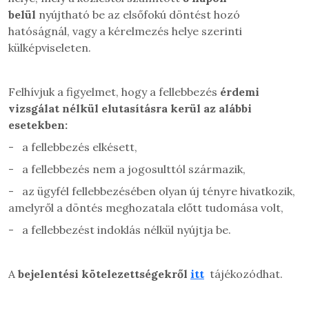
belül
nyújtható be az elsőfokú döntést hozó
hatóságnál, vagy a kérelmezés helye szerinti
külképviseleten.
Felhívjuk a figyelmet, hogy a fellebbezés
érdemi
vizsgálat nélkül elutasításra kerül az alábbi
esetekben:
-
a fellebbezés elkésett,
-
a fellebbezés nem a jogosulttól származik,
-
az ügyfél fellebbezésében olyan új tényre hivatkozik,
amelyről a döntés meghozatala előtt tudomása volt,
-
a fellebbezést indoklás nélkül nyújtja be.
A
bejelentési kötelezettségekről
itt
tájékozódhat.