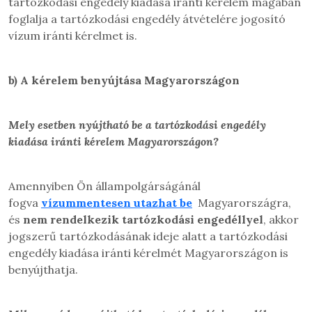
tartózkodási engedély kiadása iránti kérelem magában
foglalja a tartózkodási engedély átvételére jogosító
vízum iránti kérelmet is.
b)
A kérelem benyújtása Magyarországon
Mely esetben nyújtható be a tartózkodási engedély
kiadása iránti
kérelem Magyarországon?
Amennyiben Ön állampolgárságánál
fogva
vízummentesen utazhat be
Magyarországra,
és
nem rendelkezik tartózkodási engedéllyel
, akkor
jogszerű tartózkodásának ideje alatt a tartózkodási
engedély kiadása iránti kérelmét Magyarországon is
benyújthatja.