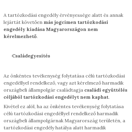
A tartózkodási engedély érvényessége alatt és annak
lejártát követően
más jogcímen tartózkodási
engedély kiadása Magyarországon nem
kérelmezhető
.
·
Családegyesítés
Az önkéntes tevékenység folytatása célú tartózkodási
engedéllyel rendelkező, vagy
azt kérelmező harmadik
országbeli állampolgár családtagja
családi együttélés
céljából tartózkodási engedélyt nem kaphat
.
Kivétel ez alól, ha az
önkéntes tevékenység folytatása
célú
tartózkodási engedéllyel rendelkező harmadik
országbeli állampolgárnak Magyarország területén, a
tartózkodási engedély hatálya alatt harmadik