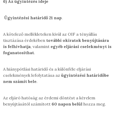
6)
Az ügyintézés ideje
Ügyintézési határidő 21 nap
.
A kötelező mellékleteken kívül az OIF a tényállás
tisztázása érdekében
további okiratok benyújtására
is felhívhatja
, valamint
egyéb eljárási cselekményt is
foganatosíthat
.
A hiánypótlási határidő és a különféle eljárási
cselekmények lefolytatása az
ügyintézési határidőbe
nem számít bele
.
Az eljáró hatóság az érdemi döntést a kérelem
benyújtásától számított
60 napon belül
hozza meg.