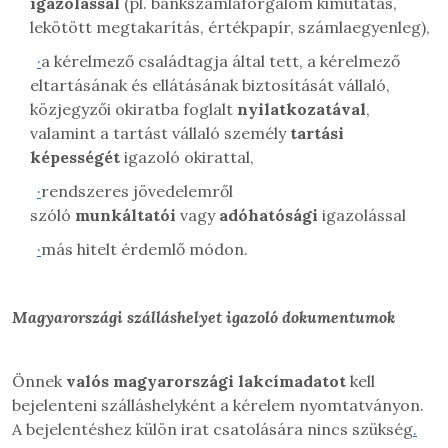
igazolással
(pl. bankszámlaforgalom kimutatás,
lekötött megtakarítás, értékpapír, számlaegyenleg),
·
a kérelmező családtagja által tett, a kérelmező
eltartásának és ellátásának biztosítását vállaló,
közjegyzői okiratba foglalt
nyilatkozatával
,
valamint a tartást vállaló személy
tartási
képességét
igazoló okirattal,
·
rendszeres jövedelemről
szóló
munkáltatói
vagy
adóhatósági
igazolással
·
más hitelt érdemlő módon.
Magyarországi szálláshelyet igazoló dokumentumok
Önnek
valós magyarországi lakcímadatot
kell
bejelenteni szálláshelyként a kérelem nyomtatványon.
A bejelentéshez külön irat csatolására nincs szükség
.