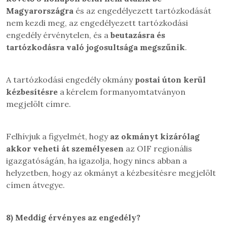
Magyarországra
és az engedélyezett tartózkodását
nem kezdi meg, az engedélyezett tartózkodási
engedély érvénytelen, és a
beutazásra és
tartózkodásra való jogosultsága megszűnik
.
A tartózkodási engedély okmány
postai úton kerül
kézbesítésre
a kérelem formanyomtatványon
megjelölt címre.
Felhívjuk a figyelmét, hogy
az okmányt kizárólag
akkor veheti át személyesen
az OIF regionális
igazgatóságán, ha igazolja, hogy nincs abban a
helyzetben, hogy az okmányt a kézbesítésre megjelölt
címen átvegye.
8)
Meddig érvényes az engedély?