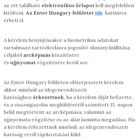
az ott található
elektronikus űrlapot
kell megfelelően
kitölteni.
A
z Enter Hungary felületet
ide
kattintva
érheti el.
A kérelem benyújtásakor a biometrikus adatokat
tartalmazó tartózkodásra jogosító okmány kiállítása
céljából
arcképmás
készítésére
és
ujjnyomat
rögzítésére kerül sor.
Az Enter Hungary felületen előterjesztett kérelem
akkor minősül az idegenrendészeti
hatósághoz
érkezettnek
, ha a kérelem díját befizette,
és a visszaigazolás megküldésétől számított 15. napon
belül megtörtént az arcképmása, valamint az
ujjnyomata rögzítése és az aláírásminta megadása. Ha
a kérelem érkezettnek minősül, az idegenrendészeti
hatóság erről tájékoztatást küld.