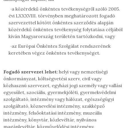
·
a közérdekű önkéntes tevékenységről
szóló
2005.
évi LXXXVIII.
törvényben meghatározott fogadó
szervezettel kötött önkéntes szerződés alapján
közérdekű önkéntes tevékenység folytatása céljából
kíván Magyarország területén tartózkodni, vagy
·
az Európai Önkéntes Szolgálat rendszerének
keretében végez önkéntes tevékenységet.
Fogadó szervezet lehet:
helyi vagy nemzetiségi
önkormányzat, költségvetési szerv, civil vagy
közhasznú szervezet, egyházi jogi személy vagy vallási
egyesület, szociális, gyermekjóléti, gyermekvédelmi
szolgáltató, intézmény vagy hálózat, egészségügyi
szolgáltató, köznevelési intézmény, szakképző
intézmény, felsőoktatási intézmény, muzeális
intézmény, könyvtár, közlevéltár, nyilvános
magánlevéltár, közművelődési intézmény.