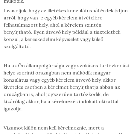
működik.
Javasoljuk, hogy az illetékes konzulátusnál érdeklődjön
arról, hogy van-e egyéb kérelem átvételére
felhatalmazott hely, ahol a kérelem szintén
benyújtható. Ilyen átvevő hely például a tiszteletbeli
konzul, a kereskedelmi képviselet vagy külső
szolgáltató.
Ha az Ön állampolgársága vagy szokásos tartózkodási
helye szerinti országban nem működik magyar
konzulátus vagy egyéb kérelem átvevő hely, akkor
kivételes esetben a kérelmet benyújthatja abban az
országban is, ahol jogszerűen tartózkodik, de
kizárólag akkor, ha a kérelmezés indokait okirattal
igazolja.
Vízumot külön nem kell kérelmeznie, mert a