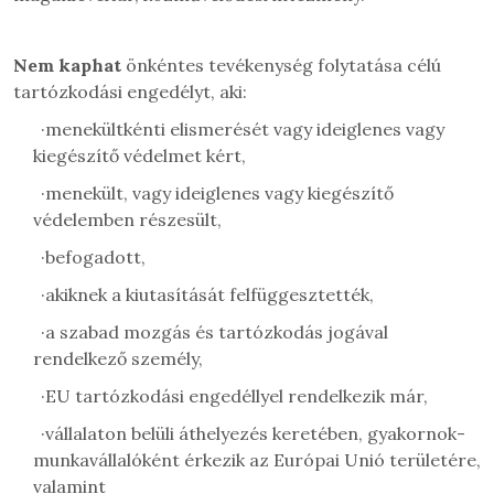
Nem kaphat
önkéntes tevékenység folytatása célú
tartózkodási engedélyt, aki:
·
menekültkénti elismerését vagy ideiglenes vagy
kiegészítő védelmet kért,
·
menekült, vagy ideiglenes vagy kiegészítő
védelemben részesült,
·
befogadott,
·
akiknek a kiutasítását felfüggesztették,
·
a szabad mozgás és tartózkodás jogával
rendelkező személy,
·
EU tartózkodási engedéllyel rendelkezik már,
·
vállalaton belüli áthelyezés keretében, gyakornok-
munkavállalóként érkezik az Európai Unió területére,
valamint