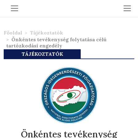
Főoldal
Tájékoztatók
Önkéntes tevékenység folytatása célú
tartózkodási engedély
TÁJÉKOZTATÓK
Önkéntes tevékenység