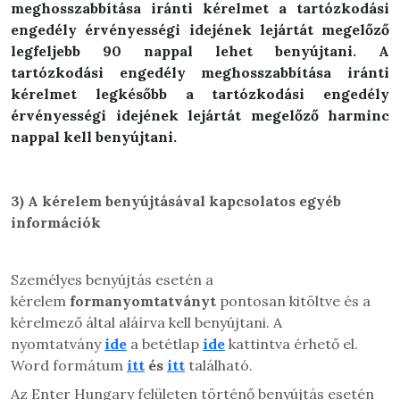
meghosszabbítása iránti kérelmet a tartózkodási
engedély érvényességi idejének lejártát megelőző
legfeljebb 90 nappal lehet benyújtani. A
tartózkodási engedély meghosszabbítása iránti
kérelmet legkésőbb a tartózkodási engedély
érvényességi idejének lejártát megelőző harminc
nappal kell benyújtani.
3)
A kérelem benyújtásával kapcsolatos egyéb
információk
Személyes benyújtás esetén a
kérelem
formanyomtatványt
pontosan kitöltve és a
kérelmező által aláírva kell benyújtani. A
nyomtatvány
ide
a betétlap
ide
kattintva érhető el.
Word formátum
itt
és
itt
található.
Az Enter Hungary felületen történő benyújtás esetén