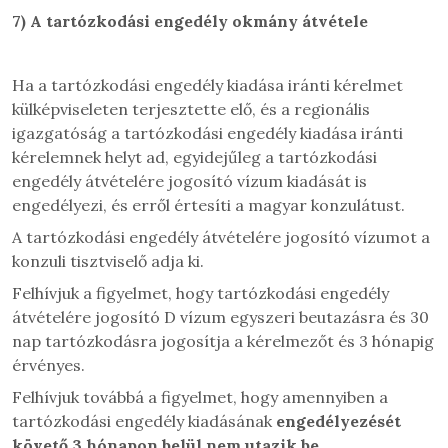
7)
A tartózkodási engedély okmány átvétele
Ha a tartózkodási engedély kiadása iránti kérelmet
külképviseleten terjesztette elő, és a regionális
igazgatóság a tartózkodási engedély kiadása iránti
kérelemnek helyt ad, egyidejűleg a tartózkodási
engedély átvételére jogosító vízum kiadását is
engedélyezi, és erről értesíti a magyar konzulátust.
A tartózkodási engedély átvételére jogosító vízumot a
konzuli tisztviselő adja ki.
Felhívjuk a figyelmet, hogy tartózkodási engedély
átvételére jogosító D vízum egyszeri beutazásra és 30
nap tartózkodásra jogosítja a kérelmezőt és 3 hónapig
érvényes.
Felhívjuk továbbá a figyelmet, hogy amennyiben a
tartózkodási engedély kiadásának
engedélyezését
követő 3 hónapon belül nem utazik be