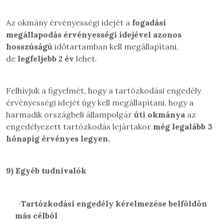
Az okmány érvényességi idejét a
fogadási
megállapodás érvényességi idejével azonos
hosszúságú
időtartamban kell megállapítani,
de
legfeljebb 2 év
lehet.
Felhívjuk a figyelmét, hogy a tartózkodási engedély
érvényességi idejét úgy kell megállapítani, hogy a
harmadik országbeli állampolgár
úti okmánya
az
engedélyezett tartózkodás lejártakor
még legalább 3
hónapig érvényes legyen.
9)
Egyéb tudnivalók
·
Tartózkodási engedély kérelmezése belföldön
más célból