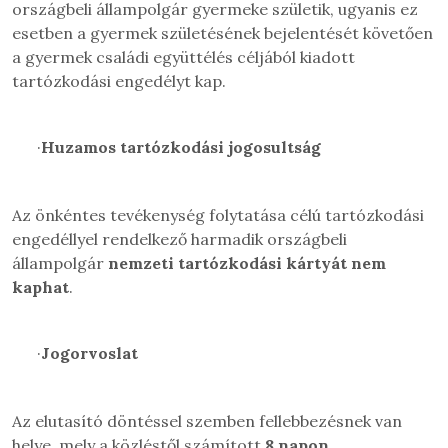
országbeli állampolgár gyermeke születik, ugyanis ez
esetben a gyermek születésének bejelentését követően
a gyermek családi együttélés céljából kiadott
tartózkodási engedélyt kap.
·
Huzamos tartózkodási jogosultság
Az önkéntes tevékenység folytatása célú tartózkodási
engedéllyel rendelkező harmadik országbeli
állampolgár
nemzeti tartózkodási kártyát nem
kaphat
.
·
Jogorvoslat
Az elutasító döntéssel szemben fellebbezésnek van
helye, mely a közléstől számított
8 napon