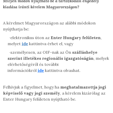
Milyen módon nyújtható be a tartózkodási engedély
kiadása iránti
kérelem Magyarországon?
A kérelmet Magyarországon az alábbi módokon
nyújthatja be:
·
elektronikus úton az
Enter Hungary felületen
,
melyet
ide
kattintva érhet el, vagy
·
személyesen, az OIF-nak az Ön
szálláshelye
szerint illetékes regionális igazgatóságán
, melyek
elérhetőségéről és további
információkról
ide
kattintva olvashat.
Felhívjuk a figyelmet, hogy ha
meghatalmazottja jogi
képviselő vagy jogi személy
, a kérelem kizárólag az
Enter Hungary felületen nyújtható be.