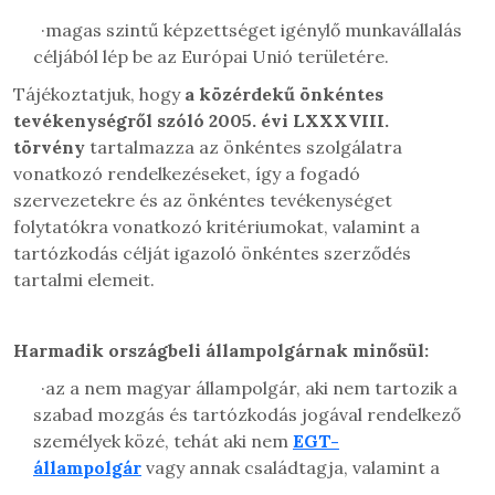
·
magas szintű képzettséget igénylő munkavállalás
céljából lép be az Európai Unió területére.
Tájékoztatjuk, hogy
a közérdekű önkéntes
tevékenységről szóló 2005. évi LXXXVIII.
törvény
tartalmazza az önkéntes szolgálatra
vonatkozó rendelkezéseket, így a fogadó
szervezetekre és az önkéntes tevékenységet
folytatókra vonatkozó kritériumokat, valamint a
tartózkodás célját igazoló önkéntes szerződés
tartalmi elemeit.
Harmadik országbeli állampolgárnak minősül:
·
az a nem magyar állampolgár, aki nem tartozik a
szabad mozgás és tartózkodás jogával rendelkező
személyek közé, tehát aki nem
EGT-
állampolgár
vagy annak családtagja, valamint a