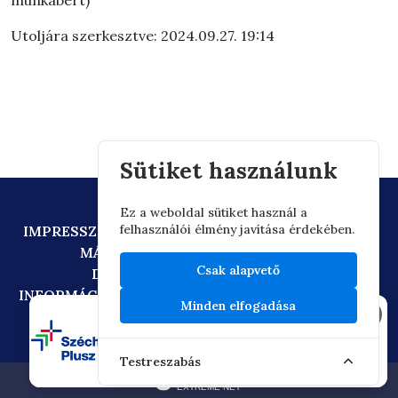
munkabért)
Utoljára szerkesztve: 2024.09.27. 19:14
Sütiket használunk
Ez a weboldal sütiket használ a
felhasználói élmény javítása érdekében.
IMPRESSZUM
ADATVÉDELEM
TECHNIKAI AJÁNLÁS
MÁSOLATKÉSZÍTÉSI SZABÁLYZAT
Csak alapvető
DIGITÁLIS ÁLLAMPOLGÁRSÁG
INFORMÁCIÓÁTADÁSI SZABÁLYZAT
OIF/FACEBOOK
Minden elfogadása
×
Testreszabás