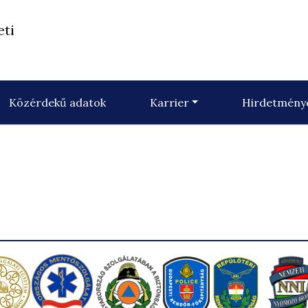
eti
Közérdekű adatok
Karrier
Hirdetmény