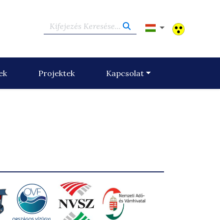
Kifejezés Keresése...
ek
Projektek
Kapcsolat