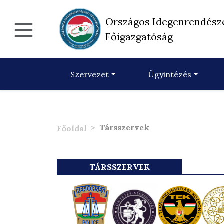
Országos Idegenrendész
Főigazgatóság
Szervezet
Ügyintézés
Társszervek
Főoldal
TÁRSSZERVEK