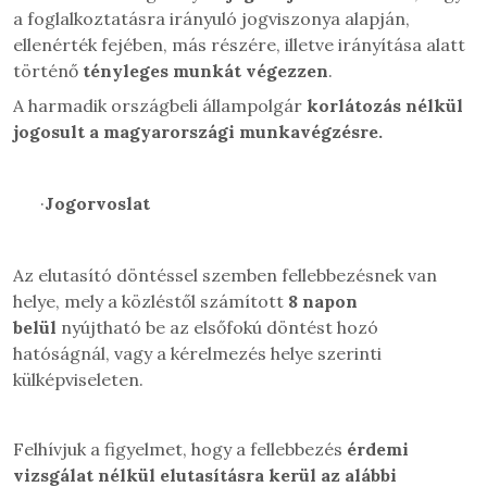
a foglalkoztatásra irányuló jogviszonya alapján,
ellenérték fejében, más részére, illetve irányítása alatt
történő
tényleges munkát végezzen
.
A harmadik országbeli állampolgár
korlátozás nélkül
jogosult a magyarországi munkavégzésre.
·
Jogorvoslat
Az elutasító döntéssel szemben fellebbezésnek van
helye, mely a közléstől számított
8 napon
belül
nyújtható be az elsőfokú döntést hozó
hatóságnál, vagy a kérelmezés helye szerinti
külképviseleten.
Felhívjuk a figyelmet, hogy a fellebbezés
érdemi
vizsgálat nélkül elutasításra kerül az alábbi