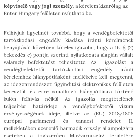
képviselő vagy jogi személy
, a kérelem kizárólag az
Enter Hungary felületen nyújtható be.
Felhívjuk figyelmét továbbá, hogy a vendégbefektetői
tartózkodási engedély kiadása iránti kérelmének
benyújtását követően köteles igazolni, hogy a 16. § (2)
bekezdés c) pontja szerinti nyilatkozata alapján vállalt
valamely befektetést teljesítette.
Az
igazolást a
vendégbefektetői tartózkodási engedély iránti
kérelemhez hiánypótlásként mellékelve kell megtenni,
az idegenrendészeti ügyindítási elektronikus felületen
keresztül, és erre vonatkozó hiánypótlásra történő
külön felhívás nélkül. Az igazolás megtételének
teljesítési határideje a vendégbefektetői vízum
érvényességének ideje, illetve az (EU) 2018/1806
európai parlamenti és tanácsi rendelet II.
mellékletében szereplő harmadik ország állampolgára
esetében a jogszerűen Magyarország területére