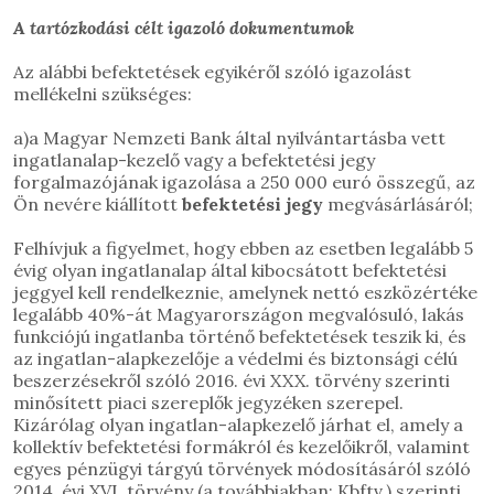
A tartózkodási célt igazoló dokumentumok
Az alábbi befektetések egyikéről szóló igazolást
mellékelni szükséges:
a)a Magyar Nemzeti Bank által nyilvántartásba vett
ingatlanalap-kezelő vagy a befektetési jegy
forgalmazójának igazolása a 250 000 euró összegű, az
Ön nevére kiállított
befektetési jegy
megvásárlásáról;
Felhívjuk a figyelmet, hogy ebben az esetben legalább 5
évig olyan ingatlanalap által kibocsátott befektetési
jeggyel kell rendelkeznie, amelynek nettó eszközértéke
legalább 40%-át Magyarországon megvalósuló, lakás
funkciójú ingatlanba történő befektetések teszik ki, és
az ingatlan-alapkezelője a védelmi és biztonsági célú
beszerzésekről szóló 2016. évi XXX. törvény szerinti
minősített piaci szereplők jegyzéken szerepel.
Kizárólag olyan ingatlan-alapkezelő járhat el, amely a
kollektív befektetési formákról és kezelőikről, valamint
egyes pénzügyi tárgyú törvények módosításáról szóló
2014. évi XVI. törvény (a továbbiakban: Kbftv.) szerinti