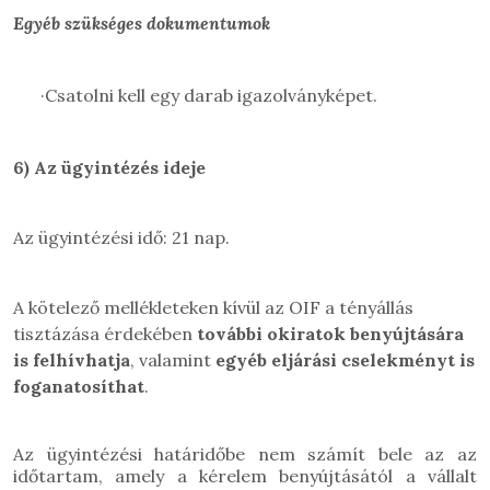
Egyéb szükséges dokumentumok
·
Csatolni kell egy darab igazolványképet.
6)
Az ügyintézés ideje
Az ügyintézési idő: 21 nap.
A kötelező mellékleteken kívül az OIF a tényállás
tisztázása érdekében
további okiratok benyújtására
is felhívhatja
, valamint
egyéb eljárási cselekményt is
foganatosíthat
.
Az ügyintézési határidőbe nem számít bele az az
időtartam, amely a kérelem benyújtásától a vállalt