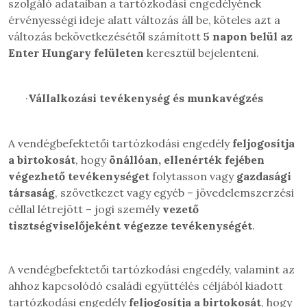
szolgáló adataiban a tartózkodási engedélyének
érvényességi ideje alatt változás áll be, köteles azt a
változás bekövetkezésétől számított
5 napon belül az
Enter Hungary felületen
keresztül bejelenteni.
·
Vállalkozási tevékenység és munkavégzés
A vendégbefektetői tartózkodási engedély
feljogosítja
a birtokosát
, hogy
önállóan, ellenérték fejében
végezhető tevékenységet
folytasson vagy
gazdasági
társaság
, szövetkezet vagy egyéb – jövedelemszerzési
céllal létrejött – jogi személy
vezető
tisztségviselőjeként végezze tevékenységét
.
A vendégbefektetői tartózkodási engedély, valamint az
ahhoz kapcsolódó családi együttélés céljából kiadott
tartózkodási engedély
feljogosítja a birtokosát
, hogy