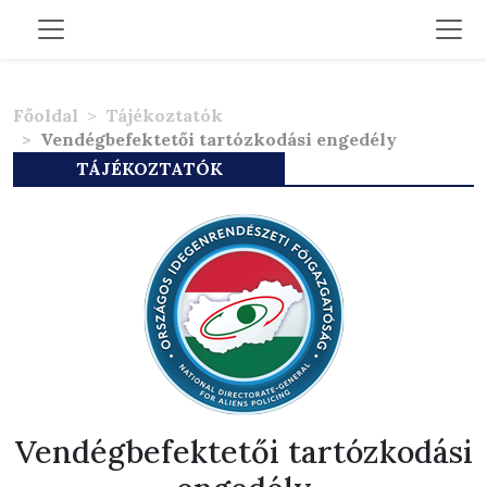
Főoldal
Tájékoztatók
Vendégbefektetői tartózkodási engedély
TÁJÉKOZTATÓK
Vendégbefektetői tartózkodási