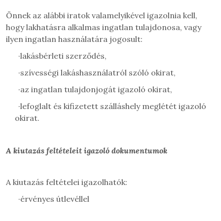
Önnek az alábbi iratok valamelyikével igazolnia kell,
hogy lakhatásra alkalmas ingatlan tulajdonosa, vagy
ilyen ingatlan használatára jogosult:
·
lakásbérleti szerződés,
·
szívességi lakáshasználatról szóló okirat,
·
az ingatlan tulajdonjogát igazoló okirat,
·
lefoglalt és kifizetett szálláshely meglétét igazoló
okirat.
A kiutazás feltételeit igazoló dokumentumok
A kiutazás feltételei igazolhatók:
·
érvényes útlevéllel