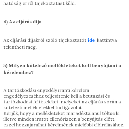
hatóság erről tájékoztatást küld.
4)
Az eljárás díja
Az eljárási díjakról szóló tájékoztatót
ide
kattintva
tekintheti meg.
5)
Milyen kötelező mellékleteket kell benyújtani a
kérelemhez?
A tartózkodási engedély iránti kérelem
engedélyezéséhez teljesítenie kell a beutazási és
tartózkodási feltételeket, melyeket az eljárás során a
kötelező mellékletekkel tud igazolni.
Kérjük, hogy a mellékleteket maradéktalanul töltse ki,
illetve minden iratot ellenőrizzen a benyújtás előtt,
ezzel hozzájárulhat kérelmének mielőbbi elbírálásához.