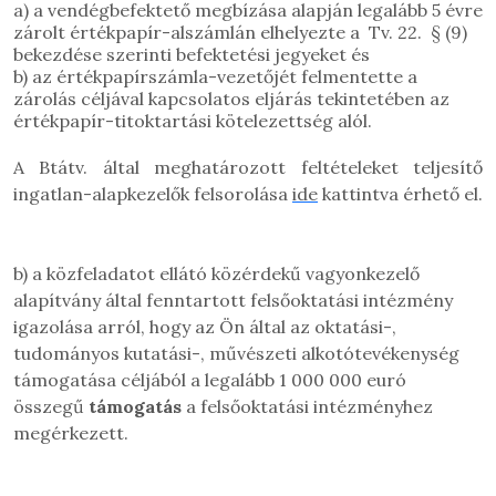
a) a vendégbefektető megbízása alapján legalább 5 évre
zárolt értékpapír-alszámlán elhelyezte a Tv. 22. § (9)
bekezdése szerinti befektetési jegyeket és
b) az értékpapírszámla-vezetőjét felmentette a
zárolás céljával kapcsolatos eljárás tekintetében az
értékpapír-titoktartási kötelezettség alól.
A Btátv. által meghatározott feltételeket teljesítő
ingatlan-alapkezelők felsorolása
ide
kattintva érhető el.
b) a közfeladatot ellátó közérdekű vagyonkezelő
alapítvány által fenntartott felsőoktatási intézmény
igazolása arról, hogy az Ön által az oktatási-,
tudományos kutatási-, művészeti alkotótevékenység
támogatása céljából a legalább 1 000 000 euró
összegű
támogatás
a felsőoktatási intézményhez
megérkezett.