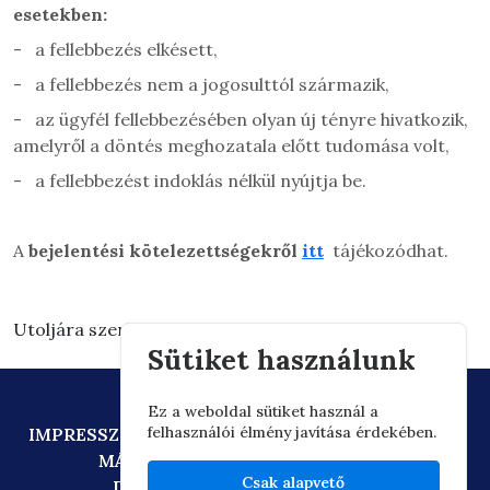
esetekben:
-
a fellebbezés elkésett,
-
a fellebbezés nem a jogosulttól származik,
-
az ügyfél fellebbezésében olyan új tényre hivatkozik,
amelyről a döntés meghozatala előtt tudomása volt,
-
a fellebbezést indoklás nélkül nyújtja be.
A
bejelentési kötelezettségekről
itt
tájékozódhat.
Utoljára szerkesztve: 2026.03.03. 15:30
Sütiket használunk
Ez a weboldal sütiket használ a
felhasználói élmény javítása érdekében.
IMPRESSZUM
ADATVÉDELEM
TECHNIKAI AJÁNLÁS
MÁSOLATKÉSZÍTÉSI SZABÁLYZAT
Csak alapvető
DIGITÁLIS ÁLLAMPOLGÁRSÁG