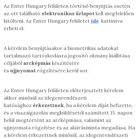
Az Enter Hungary felületen történő benyújtás esetén
az ott található
elektronikus űrlapot
kell megfelelően
kitölteni. A
z Enter Hungary felületet
ide
kattintva
érheti el.
A kérelem benyújtásakor a biometrikus adatokat
tartalmazó tartózkodásra jogosító okmány kiállítása
céljából
arcképmás
készítésére
és
ujjnyomat
rögzítésére kerül sor.
Az Enter Hungary felületen előterjesztett kérelem
akkor minősül az idegenrendészeti
hatósághoz
érkezettnek
, ha a kérelem díját befizette,
és a visszaigazolás megküldésétől számított 15. napon
belül megtörtént az arcképmása, valamint az
ujjnyomata rögzítése és az aláírásminta megadása. Ha
a kérelem érkezettnek minősül, az idegenrendészeti