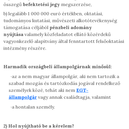
összegű
befektetési jegy
megszerzése,
b) legalább 1 000 000 euró értékben, oktatási,
tudományos kutatási, művészeti alkotótevékenység
támogatása céljából
pénzbeli adomány
nyújtása
valamely közfeladatot ellátó közérdekű
vagyonkezelő alapítvány által fenntartott felsőoktatási
intézmény részére.
Harmadik országbeli állampolgárnak minősül:
·
az a nem magyar állampolgár, aki nem tartozik a
szabad mozgás és tartózkodás jogával rendelkező
személyek közé, tehát aki nem
EGT-
állampolgár
vagy annak családtagja, valamint
·
a hontalan személy.
2)
Hol nyújtható be a kérelem?