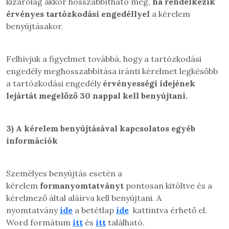
kizárólag akkor hosszabbítható meg,
ha rendelkezik
érvényes tartózkodási engedéllyel
a kérelem
benyújtásakor.
Felhívjuk a figyelmet továbbá, hogy a tartózkodási
engedély meghosszabbítása iránti kérelmet legkésőbb
a tartózkodási engedély
érvényességi idejének
lejártát megelőző 30 nappal kell benyújtani.
3)
A kérelem benyújtásával kapcsolatos egyéb
információk
Személyes benyújtás esetén a
kérelem
formanyomtatványt
pontosan kitöltve és a
kérelmező által aláírva kell benyújtani. A
nyomtatvány
ide
a betétlap
ide
kattintva érhető el.
Word formátum
itt
és
itt
található.