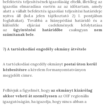
befektetés teljesítésének igazolásáig eltelik, illetőleg az
igazolás elmaradása esetén az az időtartam, amely
alatt a vállalt befektetés igazolási teljesítési határideje
nyitva áll (lsd.a jelen tájékoztató 2) I. pontjában
foglaltakat).
Továbbá
a hiánypótlási határidő és a
különféle eljárási cselekmények lefolytatása
az
ügyintézési határidőbe
csakugyan
nem
számítanak bele
.
7)
A tartózkodási engedély okmány átvétele
A tartózkodási engedély okmányt
postai úton kerül
kézbesítésre
a kérelem formanyomtatványon
megjelölt címre.
Felhívjuk a figyelmét, hogy
az okmányt kizárólag
akkor veheti át személyesen
az OIF regionális
igazgatóságán, ha igazolja, hogy nincs abban a