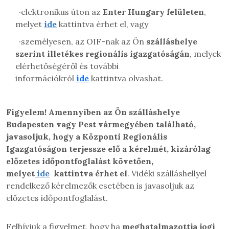
·
elektronikus úton az
Enter Hungary felületen
,
melyet
ide
kattintva érhet el, vagy
·
személyesen, az OIF-nak az Ön
szálláshelye
szerint illetékes regionális igazgatóságán
, melyek
elérhetőségéről és további
információkról
ide
kattintva olvashat.
Figyelem!
Amennyiben az Ön szálláshelye
Budapesten vagy Pest vármegyében található,
javasoljuk, hogy a Központi Regionális
Igazgatóságon terjessze elő a kérelmét, kizárólag
előzetes időpontfoglalást követően,
melyet
ide
kattintva érhet el
. Vidéki szálláshellyel
rendelkező kérelmezők esetében is javasoljuk az
előzetes időpontfoglalást.
Felhívjuk a figyelmet, hogy ha
meghatalmazottja jogi