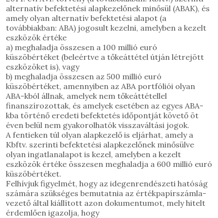
alternatív befektetési alapkezelőnek minősül (ABAK), és
amely olyan alternatív befektetési alapot (a
továbbiakban: ABA) jogosult kezelni, amelyben a kezelt
eszközök értéke
a) meghaladja összesen a 100 millió euró
küszöbértéket (beleértve a tőkeáttétel útján létrejött
eszközöket is), vagy
b) meghaladja összesen az 500 millió euró
küszöbértéket, amennyiben az ABA portfóliói olyan
ABA-kból állnak, amelyek nem tőkeáttétellel
finanszírozottak, és amelyek esetében az egyes ABA-
kba történő eredeti befektetés időpontját követő öt
éven belül nem gyakorolhatók visszaváltási jogok.
A fentieken túl olyan alapkezelő is eljárhat, amely a
Kbftv. szerinti befektetési alapkezelőnek minősülve
olyan ingatlanalapot is kezel, amelyben a kezelt
eszközök értéke összesen meghaladja a 600 millió euró
küszöbértéket.
Felhívjuk figyelmét, hogy az idegenrendészeti hatóság
számára szükséges bemutatnia az értékpapírszámla-
vezető által kiállított azon dokumentumot, mely hitelt
érdemlően igazolja, hogy