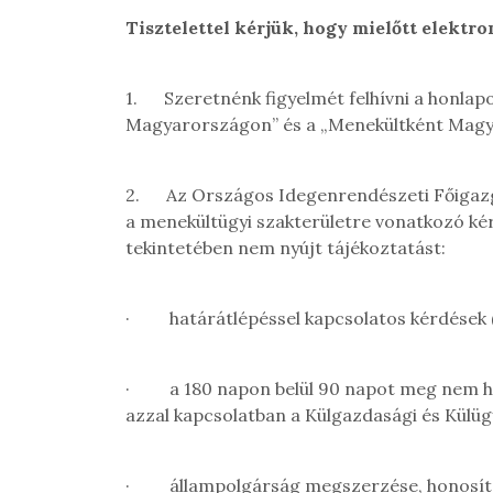
Tisztelettel kérjük, hogy mielőtt elektr
1.
Szeretnénk figyelmét felhívni a honla
Magyarországon” és a „Menekültként Magyar
2.
Az Országos Idegenrendészeti Főigazg
a menekültügyi szakterületre vonatkozó ké
tekintetében nem nyújt tájékoztatást:
·
határátlépéssel kapcsolatos kérdések (
·
a 180 napon belül 90 napot meg nem h
azzal kapcsolatban a Külgazdasági és Külü
·
állampolgárság megszerzése, honosítás