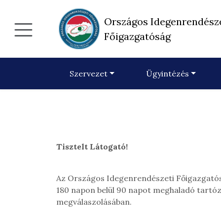
Országos Idegenrendész
Főigazgatóság
Szervezet
Ügyintézés
Tisztelt Látogató!
Az Országos Idegenrendészeti Főigazgatóság
180 napon belül 90 napot meghaladó tartózk
megválaszolásában.