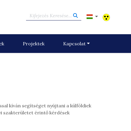
Kifejezés Keresése...
ek
Projektek
Kapcsolat
l kíván segítséget nyújtani a külföldiek
i szakterületet érintő kérdések