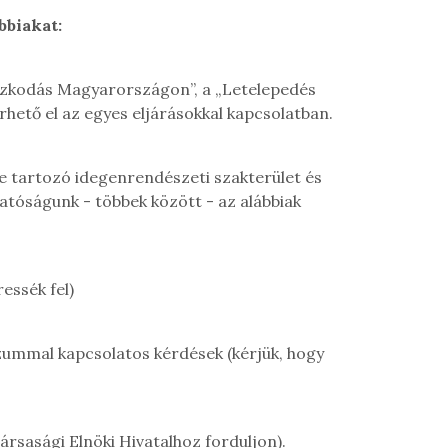
bbiakat:
tózkodás Magyarországon”, a „Letelepedés
ető el az egyes eljárásokkal kapcsolatban.
 tartozó idegenrendészeti szakterület és
gatóságunk - többek között - az alábbiak
essék fel)
zummal kapcsolatos kérdések (kérjük, hogy
rsasági Elnöki Hivatalhoz forduljon).