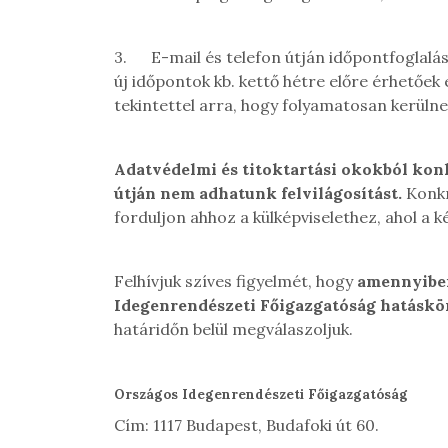
3.
E-mail és telefon útján időpontfoglalá
új időpontok kb. kettő hétre előre érhetőek 
tekintettel arra, hogy folyamatosan kerüln
Adatvédelmi és titoktartási okokból
konk
útján nem adhatunk felvilágosítást
.
Konkr
forduljon ahhoz a külképviselethez, ahol a 
Felhívjuk szíves figyelmét, hogy
amennyiben
Idegenrendészeti Főigazgatóság hatáskö
határidőn belül megválaszoljuk.
Országos Idegenrendészeti Főigazgatóság
Cím: 1117 Budapest, Budafoki út 60.