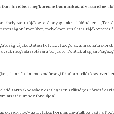
onikus levélben megkeresne bennünket, olvassa el az alá
pon elhelyezett tájékoztató anyagainkra, különösen a „Tar
országon” menüket, melyekben részletes tájékoztatás érh
atóság tájékoztatási kötelezettsége az annak hatáskörébe
rdések megválaszolására terjed ki
. Fentiek alapján Főigaz
kérjük, az általános rendőrségi feladatot ellátó szervet ker
aladó tartózkodáshoz esetlegesen szükséges rövidtávú ví
gyminisztériumhoz forduljon)
 (kérjük, hogy az illetékes kormányhivatalhoz vagy a Köztá