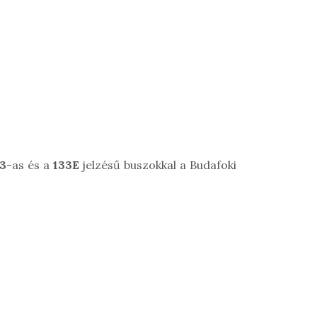
3
-as és a
133E
jelzésű buszokkal a Budafoki