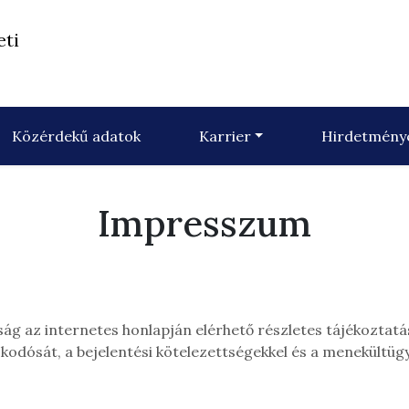
eti
Közérdekű adatok
Karrier
Hirdetmény
Impresszum
 az internetes honlapján elérhető részletes tájékoztatássa
odósát, a bejelentési kötelezettségekkel és a menekültügy