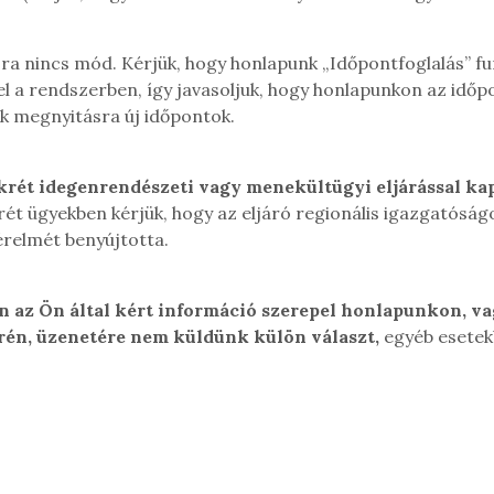
sra nincs mód. Kérjük, hogy honlapunk „Időpontfoglalás” fu
el a rendszerben, így j
avasoljuk, hogy honlapunkon az időpo
ek megnyitásra új időpontok.
rét idegenrendészeti vagy menekültügyi eljárással ka
ét ügyekben kérjük, hogy az eljáró regionális igazgatóságo
kérelmét benyújtotta.
 az Ön által kért információ szerepel honlapunkon, va
rén, üzenetére nem küldünk külön választ,
egyéb esetek