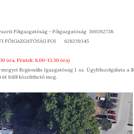
észeti Főigazgatóság - Főigazgatóság 300262738
TI FŐIGAZGATÓSÁG FOI 628239345
00 óra, Péntek: 8.00-13.30 óra)
megyei Regionális Igazgatóság I. sz. Ügyfélszolgálata a
3
 út felől közelíthető meg.