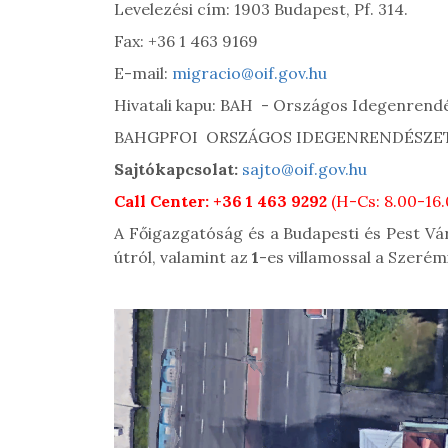
Levelezési cím: 1903 Budapest, Pf. 314.
Fax: +36 1 463 9169
E-mail:
migracio@oif.gov.hu
Hivatali kapu: BAH - Országos Idegenrend
BAHGPFOI ORSZÁGOS IDEGENRENDÉSZE
Sajtókapcsolat:
sajto@oif.gov.hu
Call Center: +36 1 463 9292
(H-Cs: 8.00-16.
A Főigazgatóság és a Budapesti és Pest Vár
útról, valamint az
1
-es villamossal a Szerémi