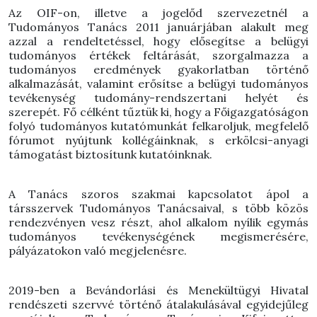
Az OIF-on, illetve a jogelőd szervezetnél a
Tudományos Tanács 2011 januárjában alakult meg
azzal a rendeltetéssel, hogy elősegítse a belügyi
tudományos értékek feltárását, szorgalmazza a
tudományos eredmények gyakorlatban történő
alkalmazását, valamint erősítse a belügyi tudományos
tevékenység tudomány-rendszertani helyét és
szerepét. Fő célként tűztük ki, hogy a Főigazgatóságon
folyó tudományos kutatómunkát felkaroljuk, megfelelő
fórumot nyújtunk kollégáinknak, s erkölcsi-anyagi
támogatást biztosítunk kutatóinknak.
A Tanács szoros szakmai kapcsolatot ápol a
társszervek Tudományos Tanácsaival, s több közös
rendezvényen vesz részt, ahol alkalom nyílik egymás
tudományos tevékenységének megismerésére,
pályázatokon való megjelenésre.
2019-ben a Bevándorlási és Menekültügyi Hivatal
rendészeti szervvé történő átalakulásával egyidejűleg