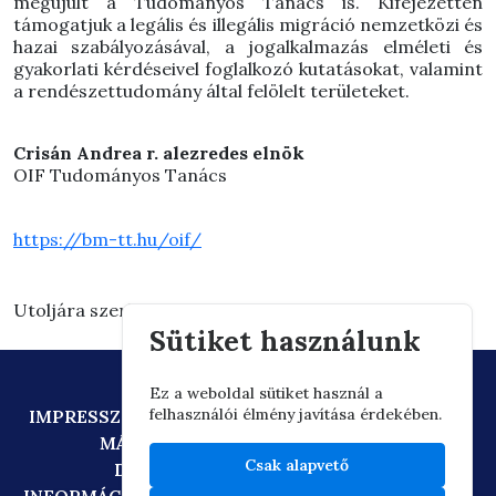
megújult a Tudományos Tanács is. Kifejezetten
támogatjuk a legális és illegális migráció nemzetközi és
hazai szabályozásával, a jogalkalmazás elméleti és
gyakorlati kérdéseivel foglalkozó kutatásokat, valamint
a rendészettudomány által felölelt területeket.
Crisán Andrea r. alezredes elnök
OIF Tudományos Tanács
https://bm-tt.hu/oif/
Utoljára szerkesztve: 2025.05.20. 15:02
Sütiket használunk
Ez a weboldal sütiket használ a
felhasználói élmény javítása érdekében.
IMPRESSZUM
ADATVÉDELEM
TECHNIKAI AJÁNLÁS
MÁSOLATKÉSZÍTÉSI SZABÁLYZAT
Csak alapvető
DIGITÁLIS ÁLLAMPOLGÁRSÁG