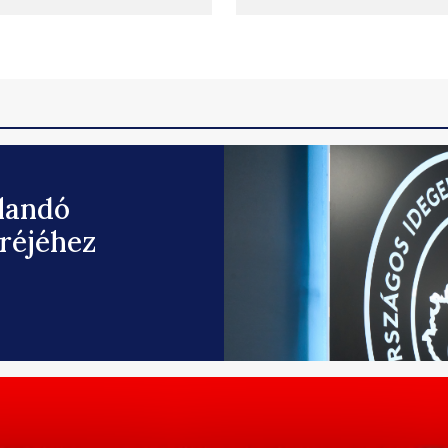
llandó
eréjéhez