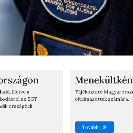
országon
Menekültkén
dó, illetve a
Tájékoztató Magyarorsz
zkodásról az EGT-
oltalmazottak számára.
adik országbeli
Tovább