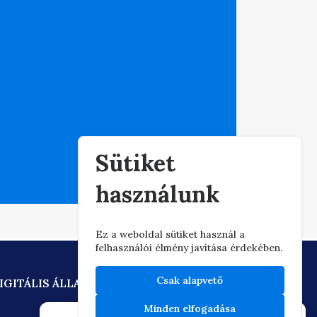
Eljár
Sütiket
használunk
Ez a weboldal sütiket használ a
felhasználói élmény javítása érdekében.
Csak alapvető
IGITÁLIS ÁLLAMPOLGÁRSÁG
Minden elfogadása