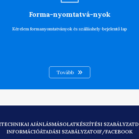
Forma-nyomtatvá-nyok
Kérelem formanyomtatványok és szálláshely-bejelentő lap
Tovább
M
TECHNIKAI AJÁNLÁS
MÁSOLATKÉSZÍTÉSI SZABÁLYZAT
D
INFORMÁCIÓÁTADÁSI SZABÁLYZAT
OIF/FACEBOOK