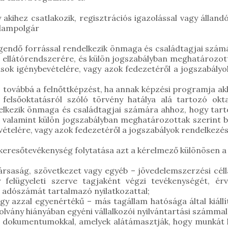
 akihez csatlakozik, regisztrációs igazolással vagy állan
llampolgár
endő forrással rendelkezik önmaga és családtagjai számá
 ellátórendszerére, és külön jogszabályban meghatározott
tások igénybevételére, vagy azok fedezetéről a jogszabály
vábbá a felnőttképzést, ha annak képzési programja akkred
felsőoktatásról szóló törvény hatálya alá tartozó okta
lkezik önmaga és családtagjai számára ahhoz, hogy tart
 valamint külön jogszabályban meghatározottak szerint bi
vételére, vagy azok fedezetéről a jogszabályok rendelkezé
 keresőtevékenység folytatása azt a kérelmező különösen a
ság, szövetkezet vagy egyéb – jövedelemszerzési céllal 
gy felügyeleti szerve tagjaként végzi tevékenységét, 
 adószámát tartalmazó nyilatkozattal;
 azzal egyenértékű – más tagállam hatósága által kiállíto
zolvány hiányában egyéni vállalkozói nyilvántartási számmal
okumentumokkal, amelyek alátámasztják, hogy munkát k