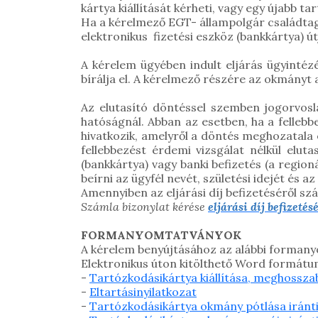
kártya kiállítását kérheti, vagy egy újabb ta
Ha a kérelmező EGT- állampolgár családtagja
elektronikus fizetési eszköz (bankkártya) útj
A kérelem ügyében indult eljárás ügyintézé
bírálja el. A kérelmező részére az okmányt 
Az elutasító döntéssel szemben jogorvosl
hatóságnál. Abban az esetben, ha a fellebb
hivatkozik, amelyről a döntés meghozatala e
fellebbezést érdemi vizsgálat nélkül elutas
(bankkártya) vagy banki befizetés (a region
beírni az ügyfél nevét, születési idejét és a
Amennyiben az eljárási díj befizetéséről szám
Számla bizonylat kérése
eljárási díj befizetés
FORMANYOMTATVÁNYOK
A kérelem benyújtásához az alábbi
formanyo
Elektronikus úton kitölthető Word formátu
-
Tartózkodásikártya kiállítása, meghosszab
-
Eltartásinyilatkozat
-
Tartózkodásikártya okmány pótlása iránt