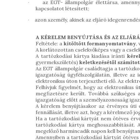
az EGT- állampolgár élettársa, amenny
·
kapcsolatot létesített;
azon személy, akinek az eljáró idegenrendé
·
A KÉRELEM BENYÚJTÁSA ÉS AZ ELJÁ
Feltétele: a
kitöltött formanyomtatvány
,
A korlátozottan cselekvőképes vagy a cselek
A tartózkodási kártya kiadása iránti
kére
gyermekszületés)
keletkezésétől számítot
Az EGT állampolgár családtagja a tartózkod
igazgatóság ügyfélszolgálatán, illetve
az i
elektronikus úton terjesztheti elő. Az elek
Felhívjuk figyelmét, hogy az elektronikus 
megfizetésre került. Továbbá szükséges a 
igazgatóság előtt a személyazonosság igazol
A kérelem benyújtásakor az érvényes úti ok
fennállását, illetve azt, hogy a kérelmező 
Ha a tartózkodási kártyát nem ötéves érvé
tartózkodási kártya meghosszabbítását. A
megelőző harmincadik napon kell benyújtani
Amennyiben a tartózkodási kártyát ötéves é