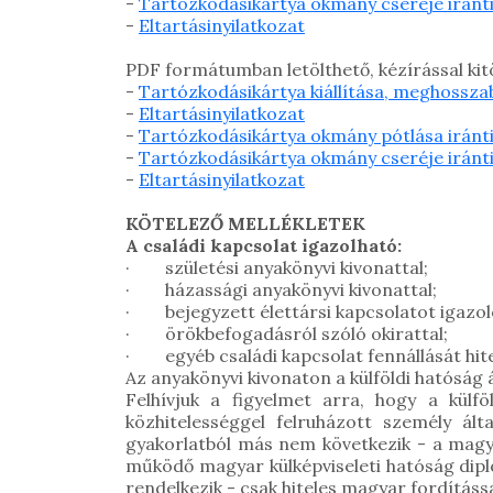
-
Tartózkodásikártya okmány cseréje iránt
-
Eltartásinyilatkozat
PDF formátumban letölthető, kézírással ki
-
Tartózkodásikártya kiállítása, meghosszab
-
Eltartásinyilatkozat
-
Tartózkodásikártya okmány pótlása iránt
-
Tartózkodásikártya okmány cseréje iránt
-
Eltartásinyilatkozat
KÖTELEZŐ MELLÉKLETEK
A családi kapcsolat igazolható:
· születési anyakönyvi kivonattal;
· házassági anyakönyvi kivonattal;
· bejegyzett élettársi kapcsolatot igazoló
· örökbefogadásról szóló okirattal;
· egyéb családi kapcsolat fennállását hite
Az anyakönyvi kivonaton a külföldi hatóság ált
Felhívjuk a figyelmet arra, hogy a külföl
közhitelességgel felruházott személy ált
gyakorlatból más nem következik - a magyar
működő magyar külképviseleti hatóság diplom
rendelkezik - csak hiteles magyar fordítássa