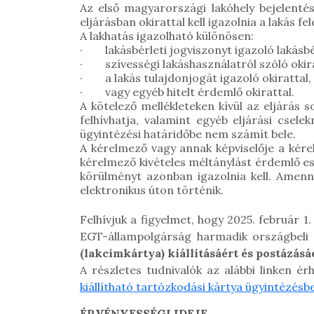
Az első magyarországi lakóhely bejelentésé
eljárásban okirattal kell igazolnia a lakás fe
A lakhatás igazolható különösen:
· lakásbérleti jogviszonyt igazoló lakásbé
· szívességi lakáshasználatról szóló okira
· a lakás tulajdonjogát igazoló okirattal, 
· vagy egyéb hitelt érdemlő okirattal.
A kötelező mellékleteken kívül az eljárás 
felhívhatja, valamint egyéb eljárási csele
ügyintézési határidőbe nem számít bele.
A kérelmező vagy annak képviselője a kére
kérelmező kivételes méltánylást érdemlő es
körülményt azonban igazolnia kell. Amenny
elektronikus úton történik.
Felhívjuk a figyelmet, hogy 2025. február 1
EGT-állampolgárság harmadik országbeli 
(lakcímkártya) kiállításáért és postázásáé
A részletes tudnivalók az alábbi linken ér
kiállítható tartózkodási kártya ügyintézésb
ÉRVÉNYESSÉGI IDEJE