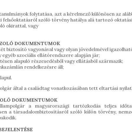
anulmányok folytatása, azt a kérelmező különösen az alábbi
elsőoktatásról szóló törvény hatálya alá tartozó oktatási 
ó okirattal, vagy
GAZOLÓ DOKUMENTUMOK
t biztosító vagyonával vagy olyan jövedelmével igazolhat
gyéb szociális ellátórendszere alapján jár;
ésen alapuló részesedésből vagy ellátásból származik;
kszámlán rendelkezésre áll;
lapul.
olgár által a családtag vonatkozásában tett eltartási nyila
AZOLÓ DOKUMENTUMOK
állampolgár a magyarországi tartózkodás teljes időta
ösen a társadalombiztosításról szóló külön törvény, nem
oskodik.
BEJELENTÉSE