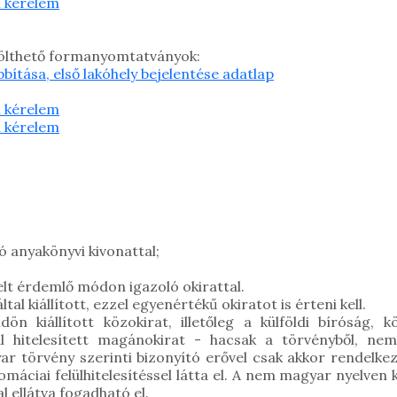
i kérelem
tölthető formanyomtatványok:
bítása, első lakóhely bejelentése adatlap
i kérelem
i kérelem
 anyakönyvi kivonattal;
lt érdemlő módon igazoló okirattal.
al kiállított, ezzel egyenértékű okiratot is érteni kell.
dön kiállított közokirat, illetőleg a külföldi bíróság,
al hitelesített magánokirat - hacsak a törvényből, nemz
 törvény szerinti bizonyító erővel csak akkor rendelkezik,
áciai felülhitelesítéssel látta el. A nem magyar nyelven 
l ellátva fogadható el.