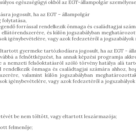
ről súlyos egészségügyi okból az EGT-állampolgár személye
ásra jogosult, ha az EGT – állampolgár
folytatása,
endő forrással rendelkezik önmaga és családtagjai számá
 ellátórendszerére, és külön jogszabályban meghatározott
ások igénybevételére, vagy azok fedezetéről a jogszabályo
ltartott gyermeke tartózkodásra jogosult, ha az EGT - ál
ábbá a felnőttképzést, ha annak képzési programja akkredi
ve a nemzeti felsőoktatásról szóló törvény hatálya alá ta
l rendelkezik önmaga és családtagjai számára ahhoz, ho
szerére, valamint külön jogszabályban meghatározottak
ások igénybevételére, vagy azok fedezetéről a jogszabályo
etévét be nem töltött, vagy eltartott leszármazója;
ott felmenője;