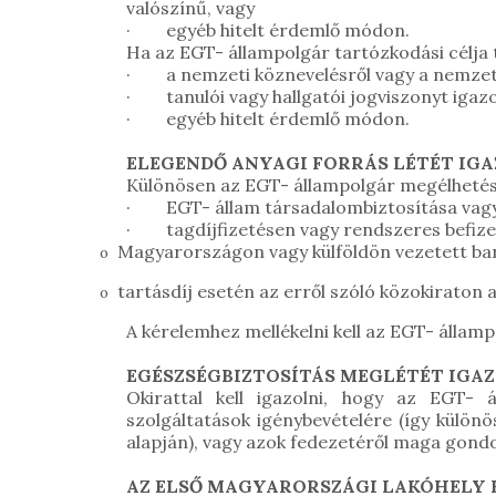
valószínű, vagy
· egyéb hitelt érdemlő módon.
Ha az EGT- állampolgár tartózkodási célja t
· a nemzeti köznevelésről vagy a nemzeti f
· tanulói vagy hallgatói jogviszonyt igazol
· egyéb hitelt érdemlő módon.
ELEGENDŐ ANYAGI FORRÁS LÉTÉT I
Különösen az EGT- állampolgár megélhetésé
· EGT- állam társadalombiztosítása vagy e
· tagdíjfizetésen vagy rendszeres befizet
Magyarországon vagy külföldön vezetett ban
o
tartásdíj esetén az erről szóló közokiraton a
o
A kérelemhez mellékelni kell az EGT- államp
EGÉSZSÉGBIZTOSÍTÁS MEGLÉTÉT IG
Okirattal kell igazolni, hogy az EGT- 
szolgáltatások igénybevételére (így külön
alapján), vagy azok fedezetéről maga gond
AZ ELSŐ MAGYARORSZÁGI LAKÓHELY 