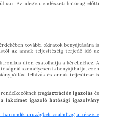
rül sor. Az idegenrendészeti hatóság előtti
 érdekében további okiratok benyújtására is
ástól az annak teljesítéséig terjedő idő az
ktronikus úton csatolhatja a kérelméhez. A
atóságnál személyesen is benyújthatja, ezen
nypótlási felhívás és annak teljesítése is
l rendelkezőknek (
regisztrációs igazolás
és
 a lakcímet igazoló hatósági igazolvány
r harmadik országbeli családtagja részére