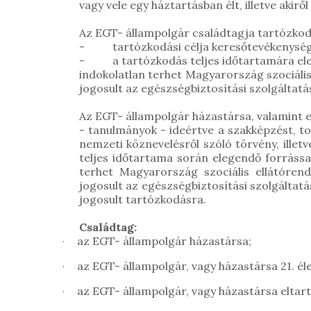
vagy vele egy háztartásban élt, illetve aki
Az EGT- állampolgár családtagja tartózkod
- tartózkodási célja keresőtevékenység 
- a tartózkodás teljes időtartamára eleg
indokolatlan terhet Magyarország szociális
jogosult az egészségbiztosítási szolgáltat
Az EGT- állampolgár házastársa, valamint e
- tanulmányok - ideértve a szakképzést, tov
nemzeti köznevelésről szóló törvény, illet
teljes időtartama során elegendő forrássa
terhet Magyarország szociális ellátórend
jogosult az egészségbiztosítási szolgáltat
jogosult tartózkodásra.
Családtag:
az EGT- állampolgár házastársa;
·
az EGT- állampolgár, vagy házastársa 21. él
·
az EGT- állampolgár, vagy házastársa eltart
·