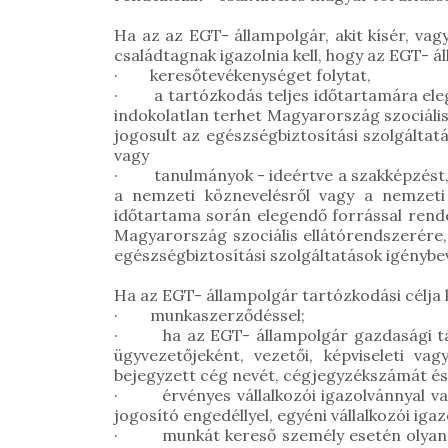
Ha az az EGT- állampolgár, akit kísér, vagy
családtagnak igazolnia kell, hogy az EGT- á
· keresőtevékenységet folytat,
· a tartózkodás teljes időtartamára eleg
indokolatlan terhet Magyarország szociális
jogosult az egészségbiztosítási szolgálta
vagy
· tanulmányok - ideértve a szakképzést, to
a nemzeti köznevelésről vagy a nemzeti 
időtartama során elegendő forrással rende
Magyarország szociális ellátórendszerére,
egészségbiztosítási szolgáltatások igénybe
Ha az EGT- állampolgár tartózkodási célja
· munkaszerződéssel;
· ha az EGT- állampolgár gazdasági társa
ügyvezetőjeként, vezetői, képviseleti va
bejegyzett cég nevét, cégjegyzékszámát és
· érvényes vállalkozói igazolvánnyal vagy
jogosító engedéllyel, egyéni vállalkozói iga
· munkát kereső személy esetén olyan d