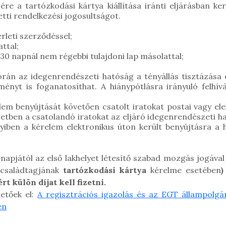
re a tartózkodási kártya kiállítása iránti eljárásban ke
letti rendelkezési jogosultságot.
rleti szerződéssel;
ttal;
30 napnál nem régebbi tulajdoni lap másolattal;
során az idegenrendészeti hatóság a tényállás tisztázása
kményt is foganatosíthat. A hiánypótlásra irányuló felhív
lem benyújtását követően csatolt iratokat postai vagy ele
etben a csatolandó iratokat az eljáró idegenrendészeti h
iben a kérelem elektronikus úton került benyújtásra a hiá
. napjától az első lakhelyet létesítő szabad mozgás jogáva
családtagjának
tartózkodási kártya
kérelme esetében
)
rt külön díjat kell fizetni.
hetőek el:
A regisztrációs igazolás és az EGT állampolgá
en