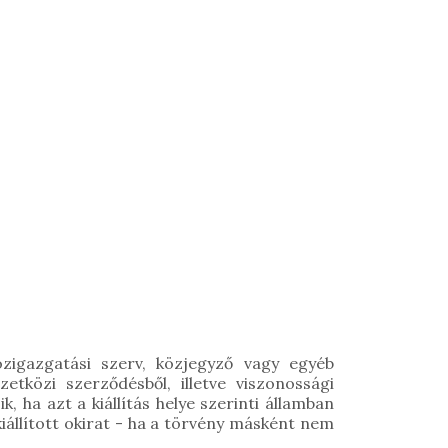
 közigazgatási szerv, közjegyző vagy egyéb
etközi szerződésből, illetve viszonossági
 ha azt a kiállítás helye szerinti államban
kiállított okirat - ha a törvény másként nem