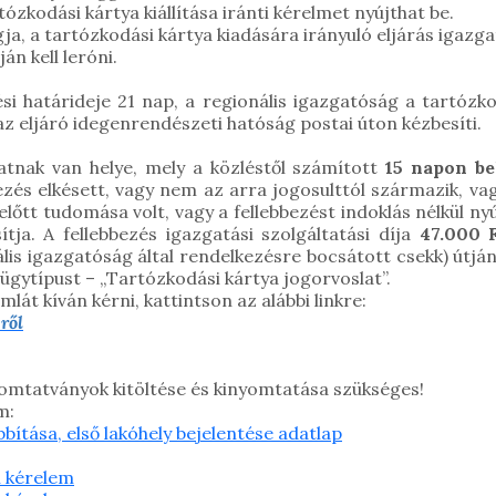
rtózkodási kártya kiállítása iránti kérelmet nyújthat be.
, a tartózkodási kártya kiadására irányuló eljárás igazgat
án kell leróni.
si határideje 21 nap, a regionális igazgatóság a tartózk
az eljáró idegenrendészeti hatóság postai úton kézbesíti.
atnak van helye, mely a közléstől számított
15 napon be
ezés elkésett, vagy nem az arra jogosulttól származik, vag
lőtt tudomása volt, vagy a fellebbezést indoklás nélkül ny
ítja. A fellebbezés igazgatási szolgáltatási díja
47.000 
ális igazgatóság által rendelkezésre bocsátott csekk) útjá
z ügytípust – „Tartózkodási kártya jogorvoslat”.
lát kíván kérni, kattintson az alábbi linkre:
éről
mtatványok kitöltése és kinyomtatása szükséges!
m:
bítása, első lakóhely bejelentése adatlap
i kérelem