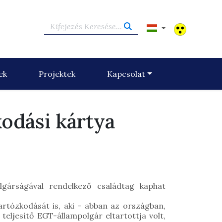
Kifejezés Keresése...
ek
Projektek
Kapcsolat
odási kártya
gárságával rendelkező családtag kaphat
rtózkodását is, aki - abban az országban,
eljesítő EGT-állampolgár eltartottja volt,