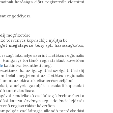
inak hatósága előtt regisztrált élettársi
sát engedélyezi.
díj
megfizetése.
ző törvényes képviselője nyújtja be.
jogot megalapozó tény
(pl.: házasságkötés,
zági lakóhelye szerint illetékes regionális
er Hungary)
történő regisztrálást követően
de
kattintva tekintheti meg.
zettnek, ha az igazgatási szolgáltatási díj
n belül megjelenni az illetékes regionális
lamint az okiratok elismerése céljából.
okat, amelyek igazolják a családi kapcsolat
ladó tartózkodásra.
ágával rendelkező családtag kérelmezheti a
ási kártya érvényességi idejének lejártát
rténő regisztrálást követően.
llampolgár családtagja állandó tartózkodási