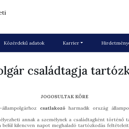
eti
Közérdekű adatok
Karrier
Hirdetmény
lgár családtagja tartózk
JOGOSULTAK KÖRE
-állampolgárhoz
csatlakozó
harmadik ország állampol
élyezheti annak a személynek a családtagként történő ta
elül kilencven napot meghaladó tartózkodás feltételeit t