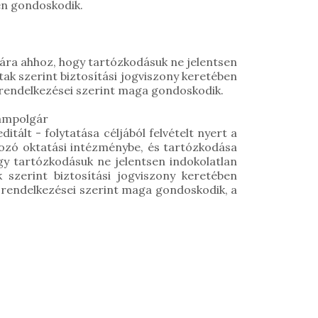
sen gondoskodik.
ra ahhoz, hogy tartózkodásuk ne jelentsen
ak szerint biztosítási jogviszony keretében
k rendelkezései szerint maga gondoskodik.
lampolgár
tált - folytatása céljából felvételt nyert a
rtozó oktatási intézménybe, és tartózkodása
gy tartózkodásuk ne jelentsen indokolatlan
 szerint biztosítási jogviszony keretében
k rendelkezései szerint maga gondoskodik, a