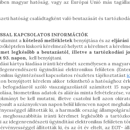
iben magyar hatóság, vagy az Európai Unió más tagállama
szeti hatóság családtagként való beutazását és tartózkodá
RÁSSAL KAPCSOLATOS INFORMÁCIÓK
 valamint a
kötelező mellékletek
benyújtása és az
eljárási 
vőképtelen kiskorú kérelmező helyett a kérelmet a kérelme
lmet legkésőbb a beutazástól, illetve a tartózkodási 
t 93. napon,
kell benyújtani.
ási kártya kiadása iránti kérelmét személyesen a magyarors
degenrendészeti ügyindítási elektronikus felületen (Ent
tronikus ügyintézéssel kapcsolatos részletes tájékoztatást
i
úton benyújtott kérelem akkor tekinthető a hatósághoz érke
befogadásról szóló visszaigazolástól számított 15 napo
ása, biometrikus adatok és aláírás minta felvételezése, va
mányt be kell mutatni, illetve csatolni kell azon okirat
jogosult a száznyolcvan napon belül kilencven napot megha
nyességgel állították ki, a harmadik ország állampolgárs
 meghosszabbítás iránti kérelmet legkésőbb a tartózkod
 az idegenrendészeti ügyindítási elektronikus felületen tö
rvényességgel állították ki, és az öt év eltelt, az EGT- á