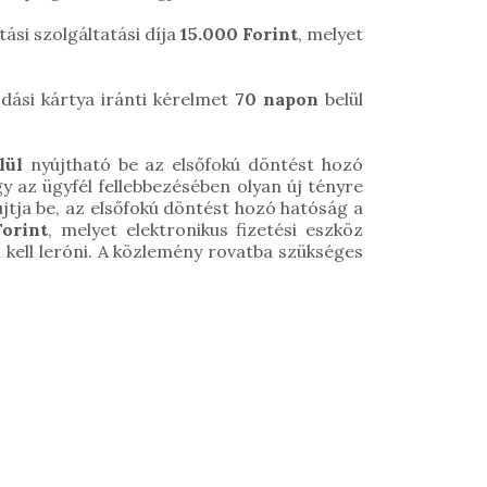
ási szolgáltatási díja
15.000 Forint
, melyet
odási kártya iránti kérelmet
70 napon
belül
lül
nyújtható be az elsőfokú döntést hozó
y az ügyfél fellebbezésében olyan új tényre
újtja be, az elsőfokú döntést hozó hatóság a
Forint
, melyet elektronikus fizetési eszköz
n kell leróni. A közlemény rovatba szükséges