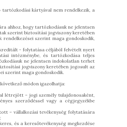
dó tartózkodási kártyával nem rendelkezik, a
ra ahhoz, hogy tartózkodásuk ne jelentsen
ak szerint biztosítási jogviszony keretében
ok rendelkezései szerint maga gondoskodik,
itált - folytatása céljából felvételt nyert
tási intézménybe, és tartózkodása teljes
ózkodásuk ne jelentsen indokolatlan terhet
ztosítási jogviszony keretében jogosult az
sei szerint maga gondoskodik.
 következő módon igazolhatja:
létrejött – jogi személy tulajdonosaként,
érvényes szerződéssel vagy a cégjegyzékbe
tt – vállalkozási tevékenység folytatására
;
eres, és a keresőtevékenység megkezdése