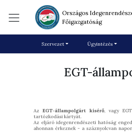
Országos Idegenrendész
Főigazgatóság
Szervezet
Ügyintézés
EGT-állampo
Az
EGT-állampolgárt kísérő
, vagy EGT
tartózkodási kártyát.
Az eljáró idegenrendészeti hatóság enged
ahonnan érkeznek - a száznyolcvan napon b