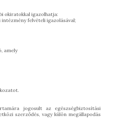
 okiratokkal igazolhatja:
intézmény felvételi igazolásával;
ó, amely
tkozatot.
rtamára jogosult az egészségbiztosítási
zetközi szerződés, vagy külön megállapodás