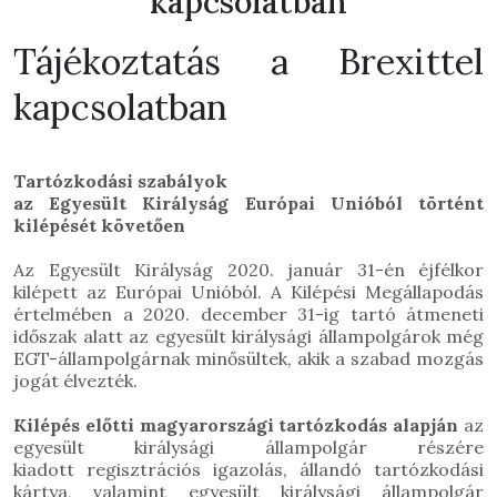
kapcsolatban
Tájékoztatás a Brexittel
kapcsolatban
Tartózkodási szabályok
az Egyesült Királyság Európai Unióból történt
kilépését követően
Az Egyesült Királyság 2020. január 31-én éjfélkor
kilépett az Európai Unióból. A Kilépési Megállapodás
értelmében a 2020. december 31-ig tartó átmeneti
időszak alatt az egyesült királysági állampolgárok még
EGT-állampolgárnak minősültek, akik a szabad mozgás
jogát élvezték.
Kilépés előtti magyarországi tartózkodás alapján
az
egyesült királysági állampolgár részére
kiadott
regisztrációs igazolás
, állandó tartózkodási
kártya, valamint egyesült királysági állampolgár