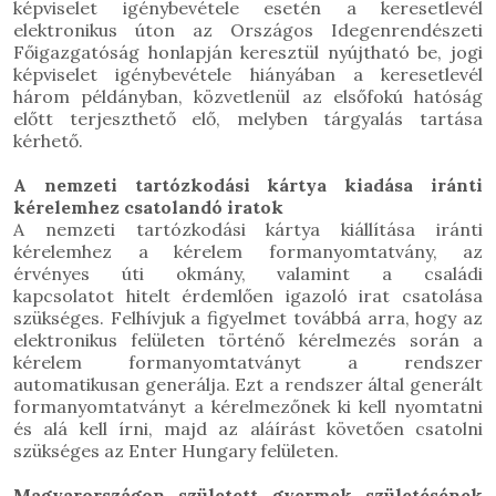
képviselet igénybevétele esetén a keresetlevél
elektronikus úton az Országos Idegenrendészeti
Főigazgatóság honlapján keresztül nyújtható be, jogi
képviselet igénybevétele hiányában a keresetlevél
három példányban, közvetlenül az elsőfokú hatóság
előtt terjeszthető elő, melyben tárgyalás tartása
kérhető.
A nemzeti tartózkodási kártya kiadása iránti
kérelemhez csatolandó iratok
A nemzeti tartózkodási kártya kiállítása iránti
kérelemhez a kérelem
formanyomtatvány,
az
érvényes
úti okmány
, valamint a
családi
kapcsolatot
hitelt érdemlően
igazoló irat
csatolása
szükséges. Felhívjuk a figyelmet továbbá arra, hogy az
elektronikus felületen történő kérelmezés során a
kérelem formanyomtatványt a rendszer
automatikusan generálja. Ezt a rendszer által generált
formanyomtatványt a kérelmezőnek ki kell nyomtatni
és alá kell írni, majd az aláírást követően csatolni
szükséges az Enter Hungary felületen.
Magyarországon született gyermek születésének