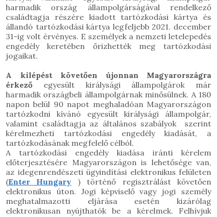
harmadik ország állampolgárságával rendelkező
családtagja részére kiadott
tartózkodási kártya és
állandó tartózkodási kártya legfeljebb 2021. december
31-ig volt érvényes.
E személyek a nemzeti letelepedés
engedély keretében őrizhették meg tartózkodási
jogaikat.
A kilépést követően újonnan Magyarországra
érkező
egyesült királysági állampolgárok már
harmadik országbeli állampolgárnak minősülnek.
A 180
napon belül 90 napot meghaladóan Magyarországon
tartózkodni kívánó egyesült királysági állampolgár,
valamint családtagja az általános szabályok
szerint
kérelmezheti
tartózkodási engedély
kiadását, a
tartózkodásának megfelelő célból.
A tartózkodási engedély kiadása iránti kérelem
előterjesztésére Magyarországon is lehetősége van,
az idegenrendészeti ügyindítási elektronikus felületen
(
Enter Hungary
) történő regisztrálást követően
elektronikus úton. Jogi képviselő vagy jogi személy
meghatalmazotti eljárása esetén kizárólag
elektronikusan nyújthatók be a kérelmek. Felhívjuk