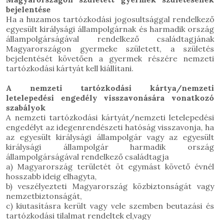
bejelentése
Ha a huzamos tartózkodási jogosultsággal rendelkező
egyesült királysági állampolgárnak és harmadik ország
állampolgárságával rendelkező családtagjának
Magyarországon gyermeke született, a születés
bejelentését követően a gyermek részére nemzeti
tartózkodási kártyát kell kiállítani.
A nemzeti tartózkodási kártya/nemzeti
letelepedési engedély visszavonására vonatkozó
szabályok
A nemzeti tartózkodási kártyát/nemzeti letelepedési
engedélyt az idegenrendészeti hatóság visszavonja, ha
az egyesült királysági állampolgár vagy az egyesült
királysági állampolgár harmadik ország
állampolgárságával rendelkező családtagja
a) Magyarország területét öt egymást követő évnél
hosszabb ideig elhagyta,
b) veszélyezteti Magyarország közbiztonságát vagy
nemzetbiztonságát,
c) kiutasításra került vagy vele szemben beutazási és
tartózkodási tilalmat rendeltek el,vagy