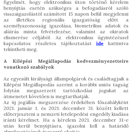
figyelmét, hogy elektronikus úton történő kérelem
benyújtás esetén szükséges a befogadásról szóló
visszaigazolástól számított 15 napon belül megjelenni
az illetékes regionális igazgatóság előtt a
személyazonosság igazolása, biometrikus adatok és
aláírás minta felvételezése, valamint az okiratok
elismerése céljából.
Az elektronikus ügyintézéssel
kapcsolatos részletes tájékoztatást
ide
kattintva
tekintheti meg.
A Kilépési Megállapodás kedvezményezetteire
vonatkozó szabályok
Az egyesült királysági állampolgárok és családtagjaik a
Kilépési Megállapodás szerint a korábbi uniós tagság
folytán megszerzett tartózkodási jogukat az
átmenetet követően is megtarthatják.
Az új jogállás megszerzése érdekében
főszabályként
2021. január 1. és 2021. december 31. között kellett
előterjeszteni
a
nemzeti letelepedési engedély kiadása
iránti kérelmet. Ha a kérelem 2021. december 31-e
után
kerül benyújtásra, igazolni kell a határidő
elmulasztásának észszerű okait is.