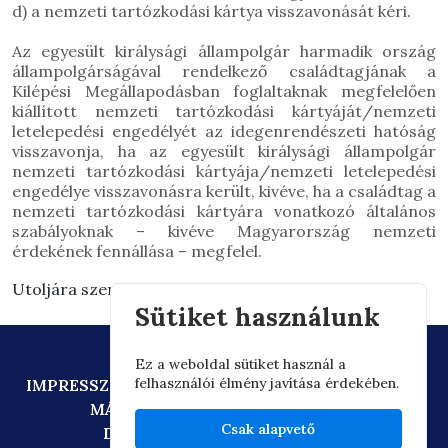
d) a nemzeti tartózkodási kártya visszavonását kéri.
Az egyesült királysági állampolgár harmadik ország
állampolgárságával rendelkező családtagjának a
Kilépési Megállapodásban foglaltaknak megfelelően
kiállított nemzeti tartózkodási kártyáját/nemzeti
letelepedési engedélyét az idegenrendészeti hatóság
visszavonja, ha az egyesült királysági állampolgár
nemzeti tartózkodási kártyája/nemzeti letelepedési
engedélye visszavonásra került, kivéve, ha a családtag a
nemzeti tartózkodási kártyára vonatkozó általános
szabályoknak – kivéve Magyarország nemzeti
érdekének fennállása – megfelel.
Utoljára szerkesztve: 2026.03.03. 15:30
Sütiket használunk
Ez a weboldal sütiket használ a
felhasználói élmény javítása érdekében.
IMPRESSZUM
ADATVÉDELEM
TECHNIKAI AJÁNLÁS
MÁSOLATKÉSZÍTÉSI SZABÁLYZAT
Csak alapvető
DIGITÁLIS ÁLLAMPOLGÁRSÁG