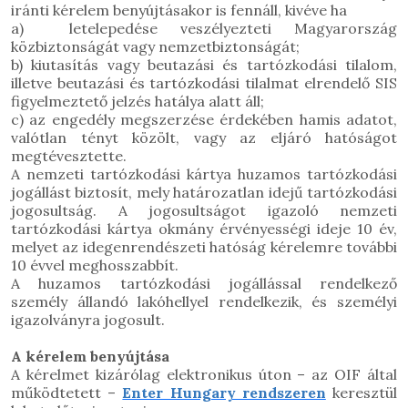
iránti
kérelem benyújtásakor is
fennáll
,
kivéve ha
a) letelepedése
veszélyezteti Magyarország
köz
biztonságát
vagy nemzetbiztonságát
;
b)
kiutasítás vagy beutazási és tartózkodási tilalom
,
illetve beutazási és tartózkodási tilalmat elrendelő
SIS
figyelmeztető jelzés
hatálya alatt áll;
c) az engedély megszerzése érdekében
hamis adatot,
valótlan tényt közölt
, vagy az eljáró
hatóságot
megtévesztette
.
A nemzeti tartózkodási kártya huzamos tartózkodási
jogállást biztosít, mely határozatlan idejű tartózkodási
jogosultság. A jogosultságot igazoló nemzeti
tartózkodási kártya okmány érvényességi ideje 10 év,
melyet az idegenrendészeti hatóság kérelemre további
10 évvel meghosszabbít.
A huzamos tartózkodási jogállással rendelkező
személy állandó lakóhellyel rendelkezik, és személyi
igazolványra jogosult.
A kérelem benyújtása
A kérelmet kizárólag elektronikus úton – az OIF által
működtetett –
Enter Hungary rendszeren
keresztül