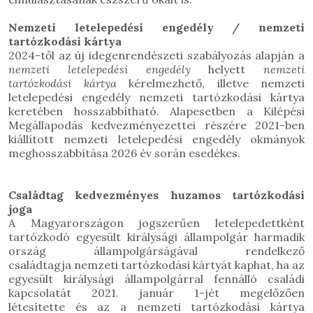
Nemzeti letelepedési engedély / nemzeti
tartózkodási kártya
2024-től az új idegenrendészeti szabályozás alapján a
nemzeti letelepedési engedély
helyett
nemzeti
tartózkodási kártya
kérelmezhető, illetve nemzeti
letelepedési engedély nemzeti tartózkodási kártya
keretében hosszabbítható. Alapesetben a Kilépési
Megállapodás kedvezményezettei részére 2021-ben
kiállított nemzeti letelepedési engedély okmányok
meghosszabbítása 2026 év során esedékes.
Családtag kedvezményes huzamos tartózkodási
joga
A Magyarországon
jogszerűen letelepedettként
tartózkodó
egyesült királysági állampolgár
harmadik
ország állampolgárságával rendelkező
családtagja
nemzeti tartózkodási kártyát kaphat, ha az
egyesült királysági állampolgárral fennálló
családi
kapcsolatát 2021. január 1-jét megelőzően
létesítette
és az a nemzeti tartózkodási kártya