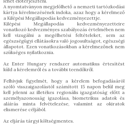
lehet előterjeszteni.
A nyomtatványon megjelölhető a nemzeti tartózkodási
kártya kérelmezésének indoka, azaz hogy a kérelmező
a Kilépési Megállapodás kedvezményezettje.
Kilépési Megállapodás kedvezményezetteire
vonatkozó kedvezményes szabályozás értelmében nem
kell vizsgálni a megélhetési feltételeket, sem az
egészségügyi ellátásokra való jogosultságot, egészségi
állapotot. Ezen vonatkozásokban a kérelmezőnek nem
szükséges nyilatkoznia.
Az Enter Hungary rendszer automatikus értesítést
küld a kérelemről és a további teendőkről.
Felhívjuk figyelmét, hogy a kérelem befogadásáról
szóló visszaigazolástól számított 15 napon belül meg
kell jelenni az illetékes regionális igazgatóság előtt a
személyazonosság igazolása, biometrikus adatok és
aláírás minta felvételezése, valamint az okiratok
elismerése céljából.
Az
eljárás tárgyi költségmentes
.