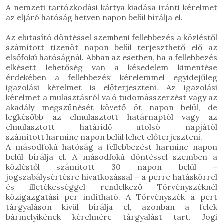
A nemzeti tartózkodási kártya kiadása iránti kérelmet
az eljáró hatóság
hetven napon belül bírálja el
.
Az elutasító döntéssel szembeni fellebbezés a közléstől
számított tizenöt napon belül terjeszthető elő az
elsőfokú hatóságnál. Abban az esetben, ha a fellebbezés
elkésett lehetőség van a késedelem kimentése
érdekében a fellebbezési kérelemmel egyidejűleg
igazolási kérelmet is előterjeszteni. Az igazolási
kérelmet a mulasztásról való tudomásszerzést vagy az
akadály megszűnését követő
öt napon belül
, de
legkésőbb az elmulasztott határnaptól vagy az
elmulasztott határidő utolsó napjától
számított
harminc napon belül
lehet előterjeszteni.
A másodfokú hatóság a fellebbezést harminc napon
belül bírálja el. A másodfokú döntéssel szemben a
közléstől számított 30 napon belül –
jogszabálysértésre hivatkozással – a perre hatáskörrel
és illetékességgel rendelkező Törvényszéknél
közigazgatási per indítható. A Törvényszék a pert
tárgyaláson kívül bírálja el, azonban a felek
bármelyikének kérelmére tárgyalást tart. Jogi