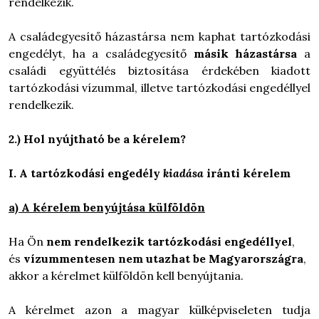
rendelkezik.
A családegyesítő házastársa nem kaphat tartózkodási
engedélyt, ha a családegyesítő
másik házastársa
a
családi együttélés biztosítása érdekében kiadott
tartózkodási vízummal, illetve tartózkodási engedéllyel
rendelkezik.
2.) Hol nyújtható be a kérelem?
I. A tartózkodási engedély
kiadása
iránti kérelem
a) A kérelem benyújtása külföldön
Ha Ön
nem rendelkezik tartózkodási engedéllyel
,
és
vízummentesen nem utazhat be Magyarországra
,
akkor a kérelmet külföldön kell benyújtania.
A kérelmet azon a magyar külképviseleten tudja