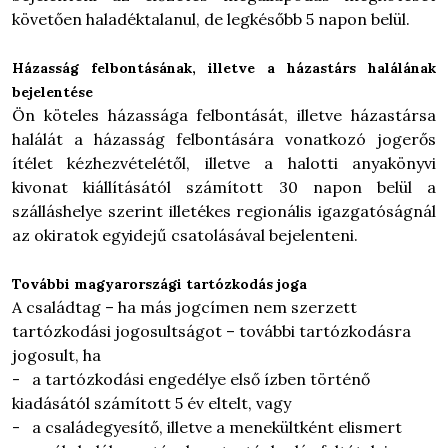
követően haladéktalanul, de legkésőbb 5 napon belül.
Házasság felbontásának, illetve a házastárs halálának
bejelentése
Ön köteles házassága felbontását, illetve házastársa
halálát a házasság felbontására vonatkozó jogerős
ítélet kézhezvételétől, illetve a halotti anyakönyvi
kivonat kiállításától számított 30 napon belül a
szálláshelye szerint illetékes regionális igazgatóságnál
az okiratok egyidejű csatolásával bejelenteni.
További magyarországi tartózkodás joga
A családtag – ha más jogcímen nem szerzett
tartózkodási jogosultságot – további tartózkodásra
jogosult, ha
- a tartózkodási engedélye első ízben történő
kiadásától számított 5 év eltelt, vagy
- a családegyesítő, illetve a menekültként elismert