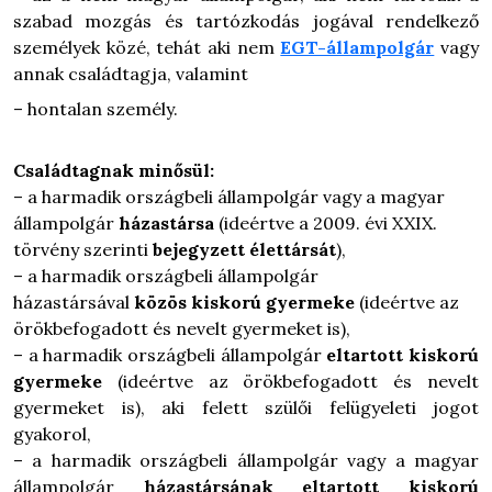
szabad mozgás és tartózkodás jogával rendelkező
személyek közé, tehát aki nem
EGT-állampolgár
vagy
annak családtagja, valamint
–
hontalan személy.
Családtagnak minősül:
– a harmadik országbeli állampolgár vagy a magyar
állampolgár
házastársa
(ideértve
a 2009. évi XXIX.
törvény szerinti
bejegyzett élettársát
),
– a harmadik országbeli állampolgár
házastársával
közös kiskorú gyermeke
(ideértve az
örökbefogadott és nevelt gyermeket is),
– a harmadik országbeli állampolgár
eltartott kiskorú
gyermeke
(ideértve az örökbefogadott és nevelt
gyermeket is), aki felett szülői felügyeleti jogot
gyakorol,
– a harmadik országbeli állampolgár vagy a magyar
állampolgár
házastársának eltartott kiskorú