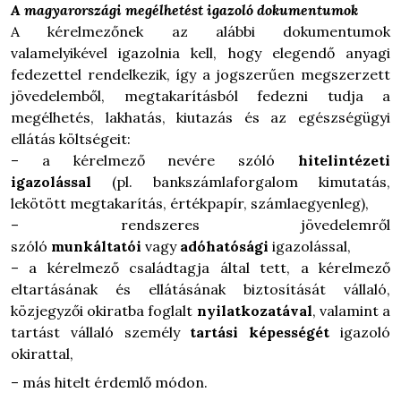
A magyarországi megélhetést igazoló dokumentumok
A kérelmezőnek az alábbi dokumentumok
valamelyikével igazolnia kell, hogy elegendő anyagi
fedezettel rendelkezik, így a jogszerűen megszerzett
jövedelemből, megtakarításból fedezni tudja a
megélhetés, lakhatás, kiutazás és az egészségügyi
ellátás költségeit:
–
a kérelmező nevére szóló
hitelintézeti
igazolással
(pl. bankszámlaforgalom kimutatás,
lekötött megtakarítás, értékpapír, számlaegyenleg),
–
rendszeres jövedelemről
szóló
munkáltatói
vagy
adóhatósági
igazolással,
–
a kérelmező családtagja által tett, a kérelmező
eltartásának és ellátásának biztosítását vállaló,
közjegyzői okiratba foglalt
nyilatkozatával
, valamint a
tartást vállaló személy
tartási képességét
igazoló
okirattal,
–
más hitelt érdemlő módon.