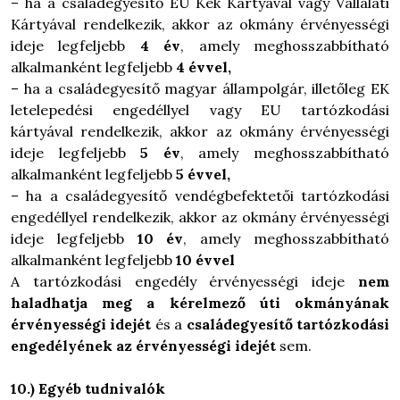
– ha a családegyesítő EU Kék Kártyával vagy Vállalati
Kártyával rendelkezik, akkor az okmány érvényességi
ideje legfeljebb
4 év
, amely meghosszabbítható
alkalmanként legfeljebb
4 évvel,
– ha a családegyesítő magyar állampolgár, illetőleg EK
letelepedési engedéllyel vagy EU tartózkodási
kártyával rendelkezik, akkor az okmány érvényességi
ideje legfeljebb
5 év
, amely meghosszabbítható
alkalmanként legfeljebb
5 évvel,
– ha a családegyesítő vendégbefektetői tartózkodási
engedéllyel rendelkezik, akkor az okmány érvényességi
ideje legfeljebb
10 év
, amely meghosszabbítható
alkalmanként legfeljebb
10 évvel
A tartózkodási engedély érvényességi ideje
nem
haladhatja meg a kérelmező úti okmányának
érvényességi idejét
és a
családegyesítő tartózkodási
engedélyének az érvényességi idejét
sem.
10.) Egyéb tudnivalók