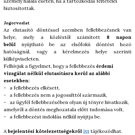
személy halála esetén, ha a tartózkodás feltételei
biztosítottak.
Jogorvoslat
Az elutasító döntéssel szemben fellebbezésnek van
helye, mely a közléstől számított
8 napon
belül
nyújtható be az elsőfokú döntést hozó
hatóságnál, vagy a kérelmezés helye szerinti
külképviseleten.
Felhívjuk a figyelmet, hogy a fellebbezés
érdemi
vizsgálat nélkül elutasításra kerül az alábbi
esetekben:
- a fellebbezés elkésett,
- a fellebbezés nem a jogosulttól származik,
- az ügyfél fellebbezésében olyan új tényre hivatkozik,
amelyről a döntés meghozatala előtt tudomása volt,
- a fellebbezést indoklás nélkül nyújtja be.
A
bejelentési kötelezettségekről
itt
tájékozódhat.