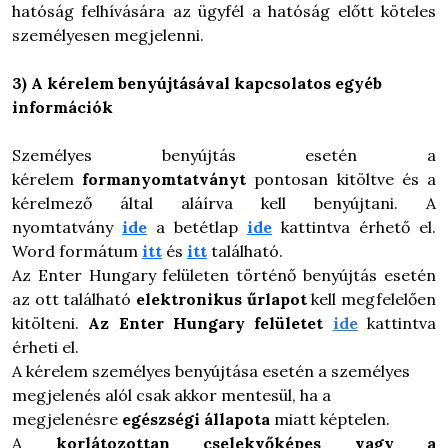
hatóság felhívására az ügyfél a hatóság előtt köteles
személyesen megjelenni.
3) A kérelem benyújtásával kapcsolatos egyéb
információk
Személyes benyújtás esetén a
kérelem
formanyomtatványt
pontosan kitöltve és a
kérelmező által aláírva kell benyújtani.
A
nyomtatvány
ide
a betétlap
ide
kattintva érhető el.
Word formátum
itt
és
itt
található.
Az Enter Hungary felületen történő benyújtás esetén
az ott található
elektronikus űrlapot
kell megfelelően
kitölteni.
A
z Enter Hungary felületet
ide
kattintva
érheti el.
A kérelem személyes benyújtása esetén a személyes
megjelenés alól csak akkor mentesül, ha a
megjelenésre
egészségi állapota
miatt képtelen.
A
korlátozottan cselekvőképes vagy a