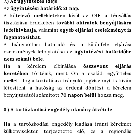
7.) Az ügyintézés ideje
Az ü
gyintézési határidő: 21 nap
.
A kötelező mellékleteken kívül az OIF a tényállás
tisztázása érdekében
további okiratok benyújtására
is felhívhatja
, valamint
egyéb eljárási cselekményt is
foganatosíthat
.
A hiánypótlási határidő és a különféle eljárási
cselekmények lefolytatása az
ügyintézési határidőbe
nem számít bele
.
Ha a kérelem elbírálása
összevont eljárás
keretében
történik, mert Ön a
családi együttélés
mellett foglalkoztatásra irányuló jogviszonyt is kíván
létesíteni, a hatóság
az érdemi döntést a kérelem
benyújtásától számított
70 napon belül
hozza meg.
8.) A tartózkodási engedély okmány átvétele
Ha a tartózkodási engedély kiadása iránti kérelmet
külképviseleten terjesztette elő, és a regionális