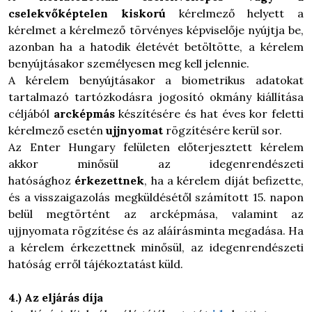
cselekvőképtelen kiskorú
kérelmező helyett a
kérelmet a kérelmező törvényes képviselője nyújtja be,
azonban ha a hatodik életévét betöltötte, a kérelem
benyújtásakor személyesen meg kell jelennie.
A kérelem benyújtásakor a biometrikus adatokat
tartalmazó tartózkodásra jogosító okmány kiállítása
céljából
arcképmás
készítésére és hat éves kor feletti
kérelmező esetén
ujjnyomat
rögzítésére kerül sor.
Az Enter Hungary felületen előterjesztett kérelem
akkor minősül az idegenrendészeti
hatósághoz
érkezettnek
, ha a kérelem díját befizette,
és a visszaigazolás megküldésétől számított 15. napon
belül megtörtént az arcképmása, valamint az
ujjnyomata rögzítése és az aláírásminta megadása. Ha
a kérelem érkezettnek minősül, az idegenrendészeti
hatóság erről tájékoztatást küld.
4.) Az eljárás díja