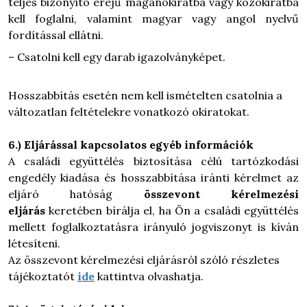
teljes bizonyító erejű magánokiratba vagy közokiratba
kell foglalni, valamint magyar vagy angol nyelvű
fordítással ellátni.
– Csatolni kell egy darab igazolványképet.
Hosszabbítás esetén nem kell ismételten csatolnia a
változatlan feltételekre vonatkozó okiratokat.
6.) Eljárással kapcsolatos egyéb információk
A családi együttélés biztosítása célú tartózkodási
engedély kiadása és hosszabbítása iránti kérelmet az
eljáró hatóság
összevont kérelmezési
eljárás
keretében bírálja el, ha Ön a családi együttélés
mellett foglalkoztatásra irányuló jogviszonyt is kíván
létesíteni.
Az összevont kérelmezési eljárásról szóló részletes
tájékoztatót
ide
kattintva olvashatja.