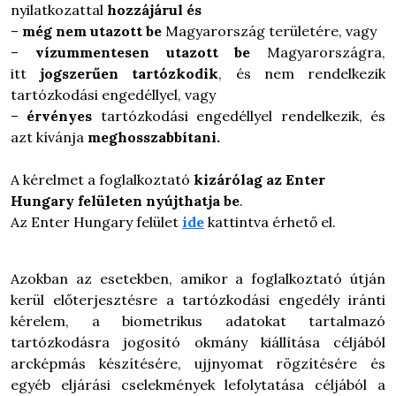
nyilatkozattal
hozzájárul és
–
még nem utazott be
Magyarország területére, vagy
–
vízummentesen utazott be
Magyarországra,
itt
jogszerűen tartózkodik
, és nem rendelkezik
tartózkodási engedéllyel, vagy
–
érvényes
tartózkodási engedéllyel rendelkezik, és
azt kívánja
meghosszabbítani.
A kérelmet a foglalkoztató
kizárólag
az Enter
Hungary felületen nyújthatja be
.
Az Enter Hungary felület
ide
kattintva érhető el.
Azokban az esetekben, amikor a foglalkoztató útján
kerül előterjesztésre a tartózkodási engedély iránti
kérelem, a biometrikus adatokat tartalmazó
tartózkodásra jogosító okmány kiállítása céljából
arcképmás készítésére, ujjnyomat rögzítésére és
egyéb eljárási cselekmények lefolytatása céljából a