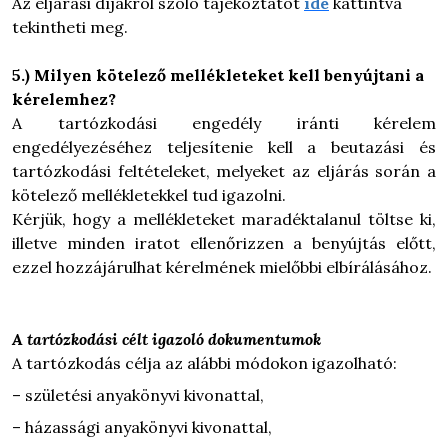
Az eljárási díjakról szóló tájékoztatót
ide
kattintva
tekintheti meg.
5.) Milyen kötelező mellékleteket kell benyújtani a
kérelemhez?
A tartózkodási engedély iránti kérelem
engedélyezéséhez teljesítenie kell a beutazási és
tartózkodási feltételeket, melyeket az eljárás során a
kötelező mellékletekkel tud igazolni.
Kérjük, hogy a mellékleteket maradéktalanul töltse ki,
illetve minden iratot ellenőrizzen a benyújtás előtt,
ezzel hozzájárulhat kérelmének mielőbbi elbírálásához.
A tartózkodási célt igazoló dokumentumok
A tartózkodás célja az alábbi módokon igazolható:
– születési anyakönyvi kivonattal,
– házassági anyakönyvi kivonattal,