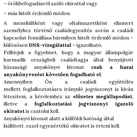
– örökbefogadásról szóló okirattal vagy
– más hitelt érdemlő módon.
A menekültként vagy oltalmazottként elismert
személyhez történő családegyesítés során a családi
kapcsolat fennállása bármilyen hitelt érdemlő módon –
különösen
DNS-vizsgálattal
– igazolható.
Felhívjuk a figyelmet, hogy a magyar állampolgár
harmadik országbeli családtagja által benyújtott
házassági anyakönyvi kivonat
csak a hazai
anyakönyvezést követően fogadható el
.
Amennyiben Ön
a családi együttélés
mellett
foglalkoztatásra irányuló jogviszonyt is kíván
létesíteni, a kérelemhez az
előzetes megállapodást
,
illetve a
foglalkoztatási jogviszonyt igazoló
okiratot
is csatolni kell.
Anyakönyvi kivonat alatt a külföldi hatóság által
kiállított, ezzel egyenértékű okiratot is érteni kell.