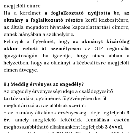
megjelölt címre.
Ha a kérelmet
a foglalkoztató nyújtotta be, az
okmány a foglalkoztató részére
kerül kézbesítésre,
az általa megadott hivatalos kapcsolattartási címére,
ennek hiányában a székhelyére.
Felhívjuk a figyelmét, hogy
az okmányt kizárólag
akkor veheti át személyesen
az OIF regionális
igazgatóságán, ha igazolja, hogy nincs abban a
helyzetben, hogy az okmányt a kézbesítésre megjelölt
címen átvegye.
9.) Meddig érvényes az engedély?
Az engedély érvényességi ideje a családegyesítő
tartózkodási jogcímének függvényében kerül
meghatározásra az alábbiak szerint:
– az okmány általános érvényességi ideje legfeljebb
3
év
, amely megfelelő feltételek fennállása esetén
meghosszabbítható alkalmanként legfeljebb
3 évvel
,