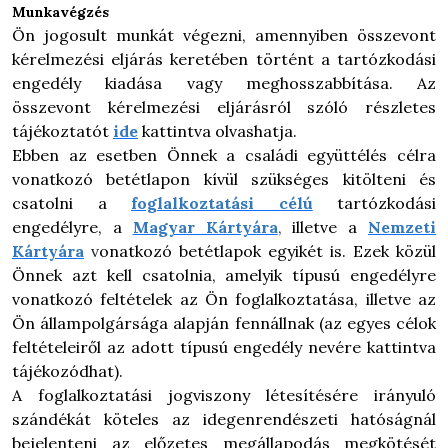
Munkavégzés
Ön jogosult munkát végezni, amennyiben összevont
kérelmezési eljárás keretében történt a tartózkodási
engedély kiadása vagy meghosszabbítása. Az
összevont kérelmezési eljárásról szóló részletes
tájékoztatót
ide
kattintva olvashatja.
Ebben az esetben Önnek a családi együttélés célra
vonatkozó betétlapon kívül szükséges kitölteni és
csatolni a
foglalkoztatási célú
tartózkodási
engedélyre, a
Magyar Kártyára
,
illetve a
Nemzeti
Kártyára
v
onatkozó betétlapok egyikét is. Ezek közül
Önnek azt kell csatolnia, amelyik típusú engedélyre
vonatkozó feltételek az Ön foglalkoztatása, illetve az
Ön állampolgársága alapján fennállnak (az egyes célok
feltételeiről az adott típusú engedély nevére kattintva
tájékozódhat).
A foglalkoztatási jogviszony létesítésére irányuló
szándékát köteles az idegenrendészeti hatóságnál
bejelenteni az előzetes megállapodás megkötését