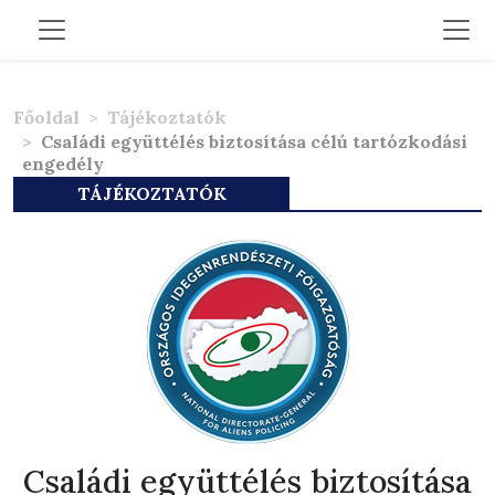
Főoldal
Tájékoztatók
Családi együttélés biztosítása célú tartózkodási
engedély
TÁJÉKOZTATÓK
Családi együttélés biztosítása