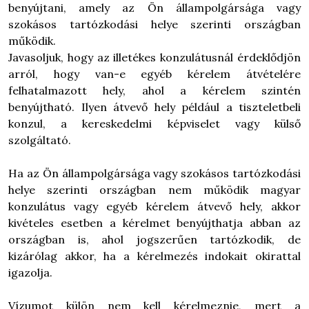
benyújtani, amely az Ön állampolgársága vagy
szokásos tartózkodási helye szerinti országban
működik.
Javasoljuk, hogy az illetékes konzulátusnál érdeklődjön
arról, hogy van-e egyéb kérelem átvételére
felhatalmazott hely, ahol a kérelem szintén
benyújtható. Ilyen átvevő hely például a tiszteletbeli
konzul, a kereskedelmi képviselet vagy külső
szolgáltató.
Ha az Ön állampolgársága vagy szokásos tartózkodási
helye szerinti országban nem működik magyar
konzulátus vagy egyéb kérelem átvevő hely, akkor
kivételes esetben a kérelmet benyújthatja abban az
országban is, ahol jogszerűen tartózkodik, de
kizárólag akkor, ha a kérelmezés indokait okirattal
igazolja.
Vízumot külön nem kell kérelmeznie, mert a