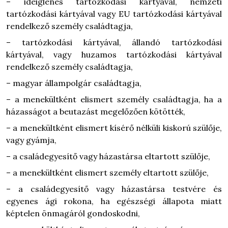
– ideiglenes tartózkodási kártyával, nemzeti
tartózkodási kártyával vagy EU tartózkodási kártyával
rendelkező személy családtagja,
– tartózkodási kártyával, állandó tartózkodási
kártyával, vagy huzamos tartózkodási kártyával
rendelkező személy családtagja,
– magyar állampolgár családtagja,
– a menekültként elismert személy családtagja, ha a
házasságot a beutazást megelőzően kötötték,
– a menekültként elismert kísérő nélküli kiskorú szülője,
vagy gyámja,
– a családegyesítő vagy házastársa eltartott szülője,
– a menekültként elismert személy eltartott szülője,
– a családegyesítő vagy házastársa testvére és
egyenes ági rokona, ha egészségi állapota miatt
képtelen önmagáról gondoskodni,