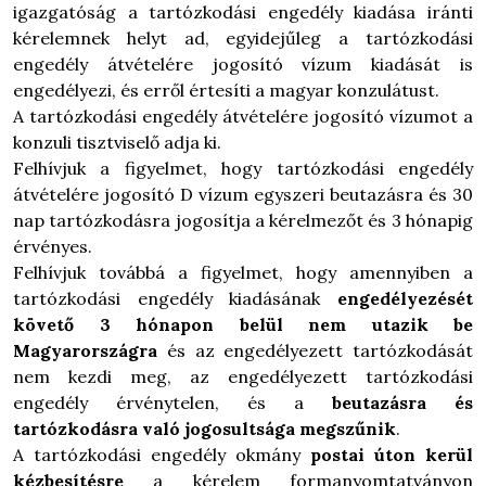
igazgatóság a tartózkodási engedély kiadása iránti
kérelemnek helyt ad, egyidejűleg a tartózkodási
engedély átvételére jogosító vízum kiadását is
engedélyezi, és erről értesíti a magyar konzulátust.
A tartózkodási engedély átvételére jogosító vízumot a
konzuli tisztviselő adja ki.
Felhívjuk a figyelmet, hogy tartózkodási engedély
átvételére jogosító D vízum egyszeri beutazásra és 30
nap tartózkodásra jogosítja a kérelmezőt és 3 hónapig
érvényes.
Felhívjuk továbbá a figyelmet, hogy amennyiben a
tartózkodási engedély kiadásának
engedélyezését
követő 3 hónapon belül nem utazik be
Magyarországra
és az engedélyezett tartózkodását
nem kezdi meg, az engedélyezett tartózkodási
engedély érvénytelen, és a
beutazásra és
tartózkodásra való jogosultsága megszűnik
.
A tartózkodási engedély okmány
postai úton kerül
kézbesítésre
a kérelem formanyomtatványon