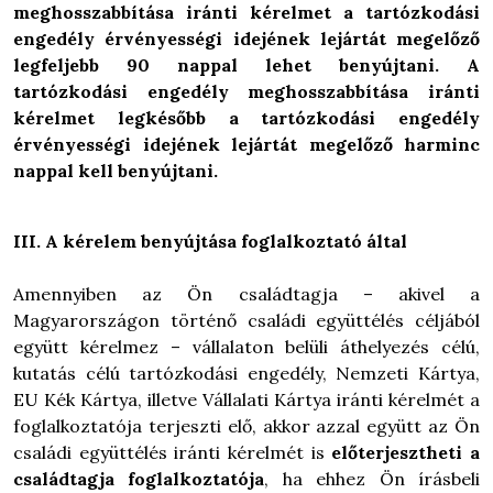
meghosszabbítása iránti kérelmet a tartózkodási
engedély érvényességi idejének lejártát megelőző
legfeljebb 90 nappal lehet benyújtani. A
tartózkodási engedély meghosszabbítása iránti
kérelmet legkésőbb a tartózkodási engedély
érvényességi idejének lejártát megelőző harminc
nappal kell benyújtani.
III. A kérelem benyújtása foglalkoztató által
Amennyiben az Ön családtagja – akivel a
Magyarországon történő családi együttélés céljából
együtt kérelmez – vállalaton belüli áthelyezés célú,
kutatás célú tartózkodási engedély, Nemzeti Kártya,
EU Kék Kártya, illetve Vállalati Kártya iránti kérelmét a
foglalkoztatója terjeszti elő, akkor azzal együtt az Ön
családi együttélés iránti kérelmét is
előterjesztheti a
családtagja foglalkoztatója
, ha ehhez Ön írásbeli