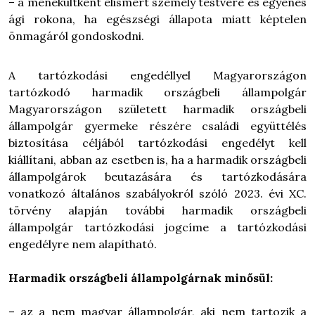
– a menekültként elismert személy testvére és egyenes
ági rokona, ha egészségi állapota miatt képtelen
önmagáról gondoskodni.
A tartózkodási engedéllyel Magyarországon
tartózkodó harmadik országbeli állampolgár
Magyarországon született harmadik országbeli
állampolgár gyermeke részére családi együttélés
biztosítása céljából tartózkodási engedélyt kell
kiállítani,
abban az esetben is, ha a harmadik országbeli
állampolgárok beutazására és tartózkodására
vonatkozó általános szabályokról szóló 2023. évi XC.
törvény alapján további harmadik országbeli
állampolgár tartózkodási jogcíme a tartózkodási
engedélyre nem alapítható
.
Harmadik országbeli állampolgárnak minősül:
–
az a nem magyar állampolgár, aki nem tartozik a