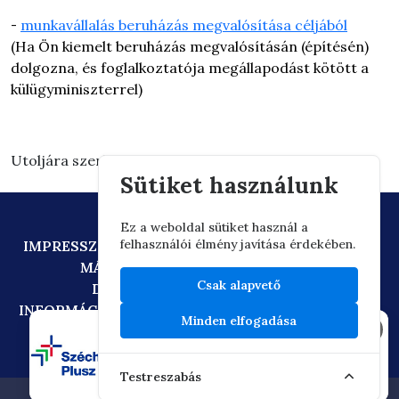
munkavállalás beruházás megvalósítása céljából
-
(Ha Ön kiemelt beruházás megvalósításán (építésén)
dolgozna, és foglalkoztatója megállapodást kötött a
külügyminiszterrel)
Utoljára szerkesztve: 2026.06.11. 13:23
Sütiket használunk
Ez a weboldal sütiket használ a
felhasználói élmény javítása érdekében.
IMPRESSZUM
ADATVÉDELEM
TECHNIKAI AJÁNLÁS
MÁSOLATKÉSZÍTÉSI SZABÁLYZAT
Csak alapvető
DIGITÁLIS ÁLLAMPOLGÁRSÁG
INFORMÁCIÓÁTADÁSI SZABÁLYZAT
OIF/FACEBOOK
Minden elfogadása
×
Testreszabás