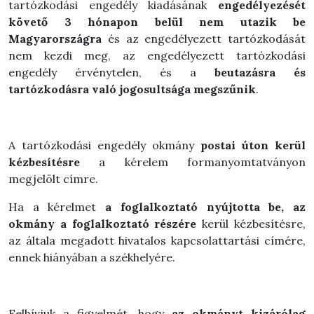
tartózkodási engedély kiadásának
engedélyezését
követő 3 hónapon belül nem utazik be
Magyarországra
és az engedélyezett tartózkodását
nem kezdi meg, az engedélyezett tartózkodási
engedély érvénytelen, és a
beutazásra és
tartózkodásra való jogosultsága megszűnik
.
A tartózkodási engedély okmány
postai úton kerül
kézbesítésre
a kérelem formanyomtatványon
megjelölt címre.
Ha a kérelmet
a foglalkoztató nyújtotta be, az
okmány a foglalkoztató részére
kerül kézbesítésre,
az általa megadott hivatalos kapcsolattartási címére,
ennek hiányában a székhelyére.
Felhívjuk a figyelmét, hogy
az okmányt kizárólag