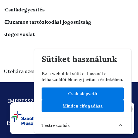
·
Családegyesítés
·
Huzamos tartózkodási jogosultság
·
Jogorvoslat
Sütiket használunk
Utoljára szerkesztve: 2026.03.10. 13:13
Ez a weboldal sütiket használ a
felhasználói élmény javítása érdekében.
Csak alapvető
IMPRESSZUM
ADATVÉDELEM
TECHNIKAI AJÁNLÁS
Minden elfogadása
×
MÁSOLATKÉSZÍTÉSI SZABÁLYZAT
DIGITÁLIS ÁLLAMPOLGÁRSÁG
INFORMÁCIÓÁTADÁSI SZABÁLYZAT
OIF/FACEBOOK
Testreszabás