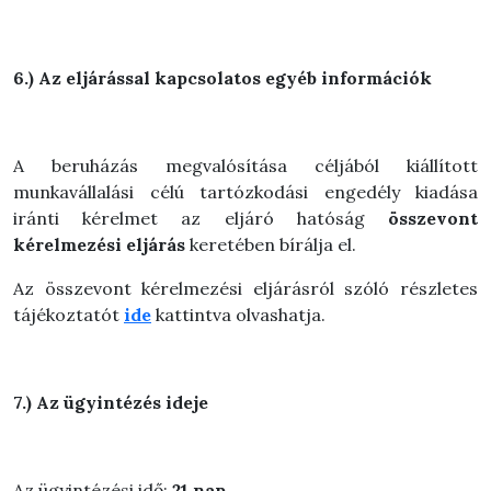
6.) Az eljárással kapcsolatos egyéb információk
A beruházás megvalósítása céljából kiállított
munkavállalási célú tartózkodási engedély kiadása
iránti kérelmet az eljáró hatóság
összevont
kérelmezési eljárás
keretében bírálja el.
Az összevont kérelmezési eljárásról szóló részletes
tájékoztatót
ide
kattintva olvashatja.
7.) Az ügyintézés ideje
Az ügyintézési idő:
21 nap.