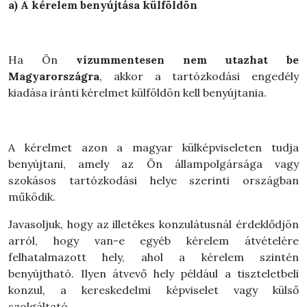
a) A kérelem benyújtása külföldön
Ha Ön
vízummentesen nem utazhat be
Magyarországra
, akkor a tartózkodási engedély
kiadása iránti kérelmet külföldön kell benyújtania.
A kérelmet azon a magyar külképviseleten tudja
benyújtani, amely az Ön állampolgársága vagy
szokásos tartózkodási helye szerinti országban
működik.
Javasoljuk, hogy az illetékes konzulátusnál érdeklődjön
arról, hogy van-e egyéb kérelem átvételére
felhatalmazott hely, ahol a kérelem szintén
benyújtható. Ilyen átvevő hely például a tiszteletbeli
konzul, a kereskedelmi képviselet vagy külső
szolgáltató.