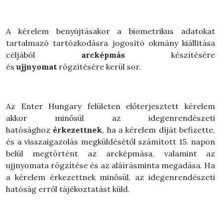
A kérelem benyújtásakor a biometrikus adatokat
tartalmazó tartózkodásra jogosító okmány kiállítása
céljából
arcképmás
készítésére
és
ujjnyomat
rögzítésére kerül sor.
Az Enter Hungary felületen előterjesztett kérelem
akkor minősül az idegenrendészeti
hatósághoz
érkezettnek
, ha a kérelem díját befizette,
és a visszaigazolás megküldésétől számított 15. napon
belül megtörtént az arcképmása, valamint az
ujjnyomata rögzítése és az aláírásminta megadása. Ha
a kérelem érkezettnek minősül, az idegenrendészeti
hatóság erről tájékoztatást küld.