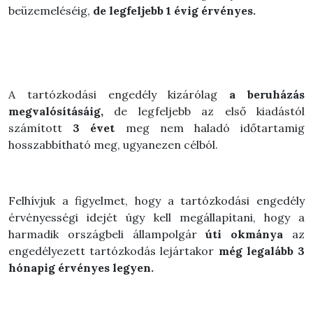
beüzemeléséig,
de legfeljebb 1 évig érvényes.
A tartózkodási engedély kizárólag
a beruházás
megvalósításáig,
de legfeljebb az első kiadástól
számított
3 évet
meg nem haladó időtartamig
hosszabbítható meg, ugyanezen célból.
Felhívjuk a figyelmet, hogy a tartózkodási engedély
érvényességi idejét úgy kell megállapítani, hogy a
harmadik országbeli állampolgár
úti okmánya
az
engedélyezett tartózkodás lejártakor
még legalább 3
hónapig érvényes legyen.