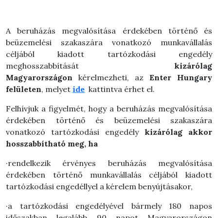
A beruházás megvalósítása érdekében történő és
beüzemelési szakaszára vonatkozó munkavállalás
céljából kiadott tartózkodási engedély
meghosszabbítását
kizárólag
Magyarországon
kérelmezheti, az
Enter Hungary
felületen
, melyet
ide
kattintva érhet el.
Felhívjuk a figyelmét, hogy a beruházás megvalósítása
érdekében történő és beüzemelési szakaszára
vonatkozó tartózkodási engedély
kizárólag akkor
hosszabbítható meg, ha
·rendelkezik érvényes beruházás megvalósítása
érdekében történő munkavállalás céljából kiadott
tartózkodási engedéllyel a kérelem benyújtásakor,
·a tartózkodási engedélyével bármely 180 napos
időszakban legalább 90 napot Magyarországon