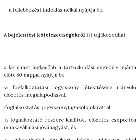
- a fellebbezést indoklás nélkül nyújtja be.
A
bejelentési kötelezettségekről
itt
tájékozódhat.
a kérelmet legkésőbb a tartózkodási engedély lejárta
előtt 30 nappal nyújtja be.
·a foglalkoztatási jogviszony létesítésére irányuló
előzetes megállapodással,
·foglalkoztatási jogviszonyt igazoló okirattal.
·a foglalkoztató részére kiállított előzetes csoportos
munkavállalási jóváhagyást, és
·a külgazdasági ügyekért felelős miniszter által