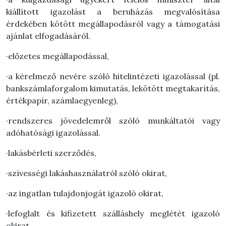
kiállított igazolást a beruházás megvalósítása
érdekében kötött megállapodásról vagy a támogatási
ajánlat elfogadásáról.
·előzetes megállapodással,
·a kérelmező nevére szóló hitelintézeti igazolással (pl.
bankszámlaforgalom kimutatás, lekötött megtakarítás,
értékpapír, számlaegyenleg),
·rendszeres jövedelemről szóló munkáltatói vagy
adóhatósági igazolással.
·lakásbérleti szerződés,
·szívességi lakáshasználatról szóló okirat,
·az ingatlan tulajdonjogát igazoló okirat,
·lefoglalt és kifizetett szálláshely meglétét igazoló
okirat,