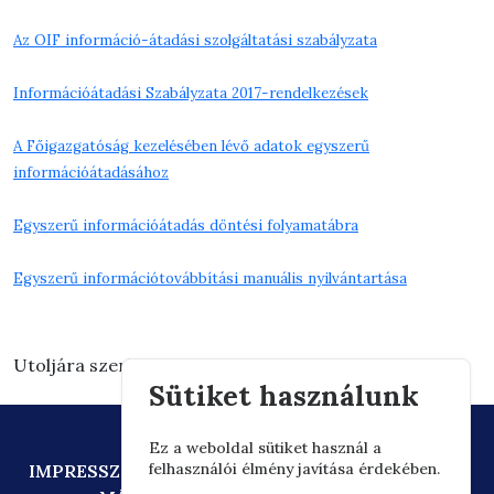
Az OIF információ-átadási szolgáltatási szabályzata
Információátadási Szabályzata 2017-rendelkezések
A Főigazgatóság kezelésében lévő adatok egyszerű
információátadásához
Egyszerű információátadás döntési folyamatábra
Egyszerű információtovábbítási manuális nyilvántartása
Utoljára szerkesztve: 2024.10.14. 16:08
Sütiket használunk
Ez a weboldal sütiket használ a
felhasználói élmény javítása érdekében.
IMPRESSZUM
ADATVÉDELEM
TECHNIKAI AJÁNLÁS