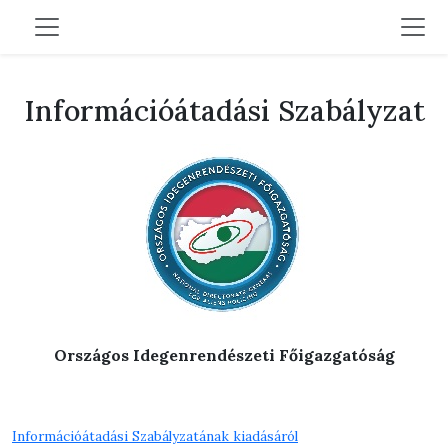
Információátadási Szabályzat
Országos Idegenrendészeti Főigazgatóság
Információátadási Szabályzatának kiadásáról