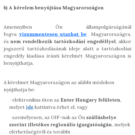
b)
A kérelem benyújtása Magyarországon
Amennyiben Ön állampolgárságánál
fogva
vízummentesen utazhat be
Magyarországra,
és
nem rendelkezik tartózkodási engedéllyel
, akkor
jogszerű tartózkodásának ideje alatt a tartózkodási
engedély kiadása iránti kérelmét Magyarországon is
benyújthatja.
A kérelmet Magyarországon az alábbi módokon
nyújthatja be:
·
elektronikus úton az
Enter Hungary felületen
,
melyet
ide
kattintva érhet el, vagy
·
személyesen, az OIF-nak az Ön
szálláshelye
szerint illetékes regionális igazgatóságán
, melyek
elérhetőségéről és további