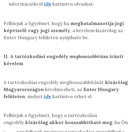
információkról
ide
kattintva olvashat.
Felhívjuk a figyelmet, hogy ha
meghatalmazottja jogi
képviselő vagy jogi személy
, a kérelem kizárólag az
Enter Hungary felületen nyújtható be.
II.
A tartózkodási engedély
meghosszabbítása
iránti
kérelem
A tartózkodási engedély meghosszabbítását
kizárólag
Magyarországon
kérelmezheti, az
Enter Hungary
felületen
, melyet
ide
kattintva érhet el.
Felhívjuk a figyelmét, hogy a tartózkodási
engedély
kizárólag akkor hosszabbítható meg
, ha Ön
-
rendelkezik érvényes tartózkodási engedéllyel a