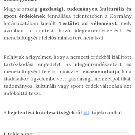
Magyarország
gazdasági, tudományos, kulturális és
sport érdekének
fennállása tekintetében a Kormány
határozatában kijelölt
Testület ad véleményt
, mely
azonban a döntést hozó idegenrendészetért és
menekültügyért felelős minisztert nem köti.
Felhívjuk a figyelmet, hogy a nemzeti érdekből kiállított
tartózkodási engedélyt az idegenrendészetért és
menekültügyért felelős miniszter
visszavonhatja
, ha a
kiadásakor figyelembe vett gazdasági, nemzetpolitikai,
tudományos, kulturális vagy sport érdek változása azt
indokolttá teszi.
A
bejelentési kötelezettségekről
itt
tájékozódhat.
Utoljára szerkesztve: 2026.03.11. 14:27