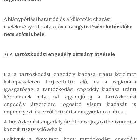
A hiánypótlási határidő és a különféle eljárási
cselekmények lefolytatása az
ügyintézési határidőbe
nem számít bele
.
7)
A tartózkodási engedély okmány átvétele
Ha a tartózkodási engedély kiadása iránti kérelmet
külképviseleten terjesztette elő, és a regionális
igazgatóság a tartózkodási engedély kiadása iránti
kérelemnek helyt ad, egyidejűleg a tartózkodási
engedély átvételére jogosító vízum kiadását is
engedélyezi, és erről értesíti a magyar konzulátust.
A tartózkodási engedély átvételére jogosító vízumot a
konzuli tisztviselő adja ki.
Felhívjuk a figyelmet, hogy tartózkodási engedély