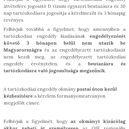
átvételére jogosító D vízum egyszeri beutazásra és 30
nap tartózkodásra jogosítja a kérelmezőt és 3 hónapig
érvényes.
Felhívjuk továbbá a figyelmet, hogy amennyiben a
tartózkodási engedély kiadásának
engedélyezését
követő 3 hónapon belül nem utazik be
Magyarországra
és az engedélyezett tartózkodását
nem kezdi meg, az engedélyezett tartózkodási
engedély érvénytelen, és a
beutazásra és
tartózkodásra való jogosultsága megszűnik
.
A tartózkodási engedély okmány
postai úton kerül
kézbesítésre
a kérelem formanyomtatványon
megjelölt címre.
Felhívjuk a figyelmét, hogy
az okmányt kizárólag
akkor veheti át személyesen
az OIF regionális