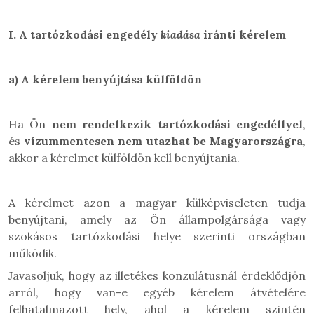
I.
A tartózkodási engedély
kiadása
iránti kérelem
a)
A kérelem benyújtása külföldön
Ha Ön
nem rendelkezik tartózkodási engedéllyel
,
és
vízummentesen nem utazhat be Magyarországra
,
akkor a kérelmet külföldön kell benyújtania.
A kérelmet azon a magyar külképviseleten tudja
benyújtani, amely az Ön állampolgársága vagy
szokásos tartózkodási helye szerinti országban
működik.
Javasoljuk, hogy az illetékes konzulátusnál érdeklődjön
arról, hogy van-e egyéb kérelem átvételére
felhatalmazott hely, ahol a kérelem szintén