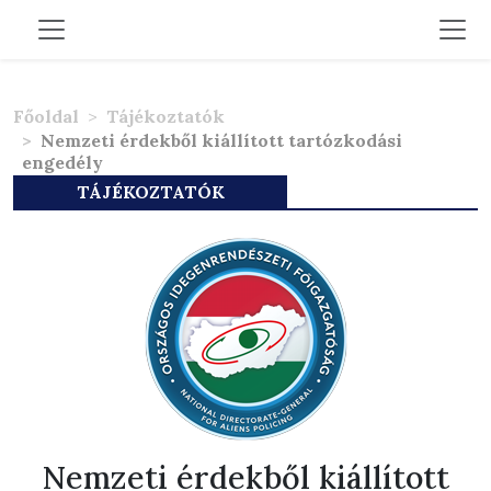
Főoldal
Tájékoztatók
Nemzeti érdekből kiállított tartózkodási
engedély
TÁJÉKOZTATÓK
Nemzeti érdekből kiállított