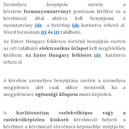
Személyes benyújtás esetén a
kérelem
formanyomtatványt
pontosan kitöltve és a
kérelmező által aláírva kell benyújtani. A
nyomtatvány
ide
a betétlap
ide
kattintva érhető el.
Word formátum
itt
és
itt
található.
Az Enter Hungary felületen történő benyújtás esetén
az ott található
elektronikus űrlapot
kell megfelelően
kitölteni.
A
z Enter Hungary felületet
ide
kattintva
érheti el.
A kérelem személyes benyújtása esetén a személyes
megjelenés alól csak akkor mentesül, ha a
megjelenésre
egészségi állapota
miatt képtelen.
A
korlátozottan cselekvőképes vagy a
cselekvőképtelen kiskorú
kérelmező helyett a
kérelmet a kérelmező törvényes képviselője nyújtja be,