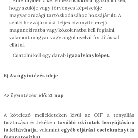
·
Amennyiben a kérelmező
kiskorú
, igazolnia kell,
hogy szülője vagy törvényes képviselője
magyarországi tartózkodásához hozzájárult. A
szülői hozzájárulást teljes bizonyító erejű
magánokiratba vagy közokiratba kell foglalni,
valamint magyar vagy angol nyelvű fordítással
ellátni.
·
Csatolni kell egy darab
igazolványképet
.
6)
Az ügyintézés ideje
Az ügyintézési idő:
21 nap
.
A kötelező mellékleteken kívül az OIF a tényállás
tisztázása érdekében
további okiratok benyújtására
is felhívhatja
, valamint
egyéb eljárási cselekményt is
foganatosíthat
.