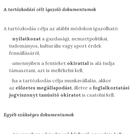
A tartózkodási célt igazoló dokumentumok
A tartózkodás célja az alábbi módokon igazolható:
·
nyilatkozat
a gazdasági, nemzetpolitikai,
tudományos, kulturális vagy sport érdek
fennállásáról,
·
amennyiben a fentieket
okirattal
is alá tudja
támasztani, azt is mellékelni kell,
·
ha a tartózkodás célja munkavállalás, akkor
az
előzetes megállapodást
, illetve a
foglalkoztatási
jogviszonyt tanúsító okiratot
is csatolni kell.
Egyéb szükséges dokumentumok