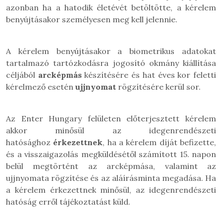
azonban ha a hatodik életévét betöltötte, a kérelem
benyújtásakor személyesen meg kell jelennie.
A kérelem benyújtásakor a biometrikus adatokat
tartalmazó tartózkodásra jogosító okmány kiállítása
céljából
arcképmás
készítésére és hat éves kor feletti
kérelmező esetén
ujjnyomat
rögzítésére kerül sor.
Az Enter Hungary felületen előterjesztett kérelem
akkor minősül az idegenrendészeti
hatósághoz
érkezettnek
, ha a kérelem díját befizette,
és a visszaigazolás megküldésétől számított 15. napon
belül megtörtént az arcképmása, valamint az
ujjnyomata rögzítése és az aláírásminta megadása. Ha
a kérelem érkezettnek minősül, az idegenrendészeti
hatóság erről tájékoztatást küld.