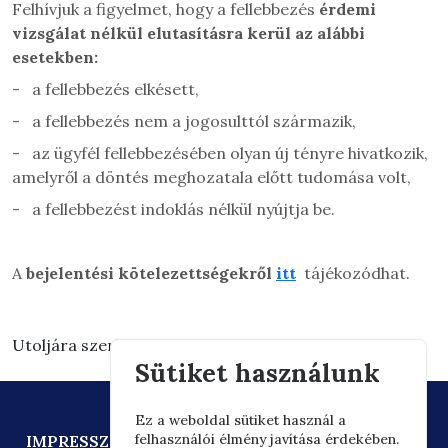
Felhívjuk a figyelmet, hogy a fellebbezés
érdemi
vizsgálat nélkül elutasításra kerül az alábbi
esetekben:
-
a fellebbezés elkésett,
-
a fellebbezés nem a jogosulttól származik,
-
az ügyfél fellebbezésében olyan új tényre hivatkozik,
amelyről a döntés meghozatala előtt tudomása volt,
-
a fellebbezést indoklás nélkül nyújtja be.
A
bejelentési kötelezettségekről
itt
tájékozódhat.
Utoljára szerkesztve: 2026.03.03. 15:30
Sütiket használunk
Ez a weboldal sütiket használ a
felhasználói élmény javítása érdekében.
IMPRESSZUM
ADATVÉDELEM
TECHNIKAI AJÁNLÁS