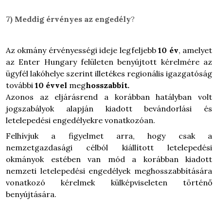
7)
Meddig érvényes az engedély
?
Az okmány érvényességi ideje legfeljebb
10 év
, amelyet
az Enter Hungary felületen benyújtott kérelmére az
ügyfél lakóhelye szerint illetékes regionális igazgatóság
további
10 évvel
meg
hosszabbít.
Azonos az eljárásrend a korábban hatályban volt
jogszabályok alapján kiadott bevándorlási és
letelepedési engedélyekre vonatkozóan.
Felhívjuk a figyelmet arra, hogy csak a
nemzetgazdasági célból kiállított letelepedési
okmányok estében van mód a korábban kiadott
nemzeti letelepedési engedélyek meghosszabbítására
vonatkozó kérelmek külképviseleten történő
benyújtására.