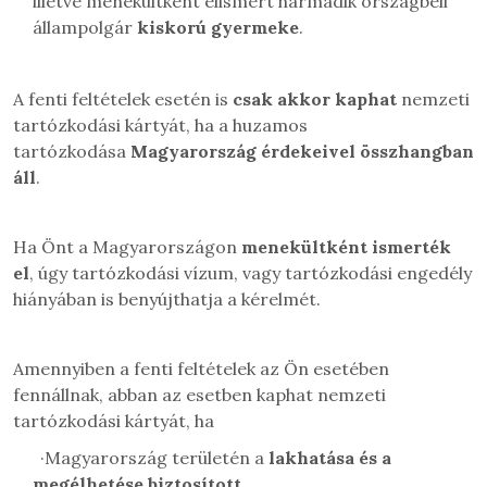
illetve menekültként elismert harmadik országbeli
állampolgár
kiskorú gyermeke
.
A fenti feltételek esetén is
csak akkor kaphat
nemzeti
tartózkodási kártyát, ha a huzamos
tartózkodása
Magyarország érdekeivel összhangban
áll
.
Ha Önt a Magyarországon
menekültként ismerték
el
, úgy tartózkodási vízum, vagy tartózkodási engedély
hiányában is benyújthatja a kérelmét.
Amennyiben a fenti feltételek az Ön esetében
fennállnak, abban az esetben kaphat nemzeti
tartózkodási kártyát, ha
·
Magyarország területén a
lakhatása és a
megélhetése biztosított
,