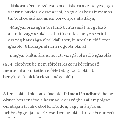
·
kiskorú kérelmező esetén a kiskorú személyes joga
szerinti hiteles okirat arról, hogy a kiskorú huzamos
tartózkodásának nincs törvényes akadálya,
·
Magyarországra történő beutazását megelőző
állandó vagy szokásos tartózkodási helye szerinti
ország hatósága által kiállított, büntetlen előéletet
igazoló, 6 hónapnál nem régebbi okirat
magyar kulturális ismereti vizsgáról szóló igazolás
(a 14. életévét be nem töltött kiskorú kérelmező
mentesül a büntetlen előéletet igazoló okirat
benyújtásának kötelezettsége alól).
A fenti okiratok csatolása alól
felmentés adható
, ha az
okirat beszerzése a harmadik országbeli állampolgár
önhibáján kívüli okból lehetetlen, vagy aránytalan
nehézséggel járna. Ez esetben az okiratot a kérelmező