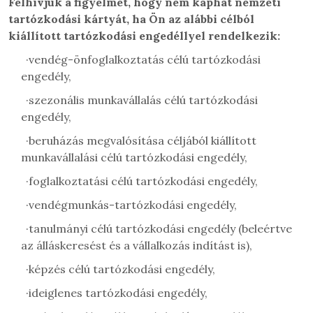
Felhívjuk a figyelmét, hogy nem kaphat
nemzeti
tartózkodási kártyát, ha
Ön az alábbi célból
kiállított tartózkodási engedéllyel rendelkezik:
·
vendég-önfoglalkoztatás célú tartózkodási
engedély,
·
szezonális munkavállalás célú tartózkodási
engedély,
·
beruházás megvalósítása céljából kiállított
munkavállalási célú tartózkodási engedély,
·
foglalkoztatási célú tartózkodási engedély,
·
vendégmunkás-tartózkodási engedély,
·
tanulmányi célú tartózkodási engedély (beleértve
az álláskeresést és a vállalkozás indítást is),
·
képzés célú tartózkodási engedély,
·
ideiglenes tartózkodási engedély,