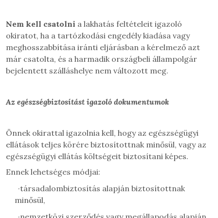
Nem kell csatolni
a lakhatás feltételeit igazoló
okiratot, ha a tartózkodási engedély kiadása vagy
meghosszabbítása iránti eljárásban a kérelmező azt
már csatolta, és a harmadik országbeli állampolgár
bejelentett szálláshelye nem változott meg.
Az egészségbiztosítást igazoló dokumentumok
Önnek okirattal igazolnia kell, hogy az egészségügyi
ellátások teljes körére biztosítottnak minősül, vagy az
egészségügyi ellátás költségeit biztosítani képes.
Ennek lehetséges módjai:
·
társadalombiztosítás alapján biztosítottnak
minősül,
·
nemzetközi szerződés vagy megállapodás alapján