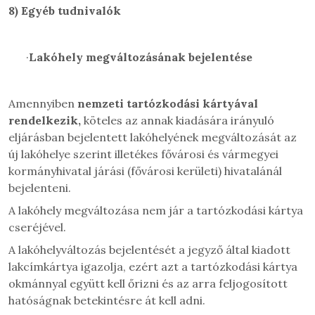
8)
Egyéb tudnivalók
·
Lakóhely megváltozásának bejelentése
Amennyiben
nemzeti tartózkodási kártyával
rendelkezik,
köteles az annak kiadására irányuló
eljárásban bejelentett lakóhelyének megváltozását az
új lakóhelye szerint illetékes fővárosi és vármegyei
kormányhivatal járási (fővárosi kerületi) hivatalánál
bejelenteni.
A lakóhely megváltozása nem jár a tartózkodási kártya
cseréjével.
A lakóhelyváltozás bejelentését a jegyző által kiadott
lakcímkártya igazolja, ezért azt a tartózkodási kártya
okmánnyal együtt kell őrizni és az arra feljogosított
hatóságnak betekintésre át kell adni.