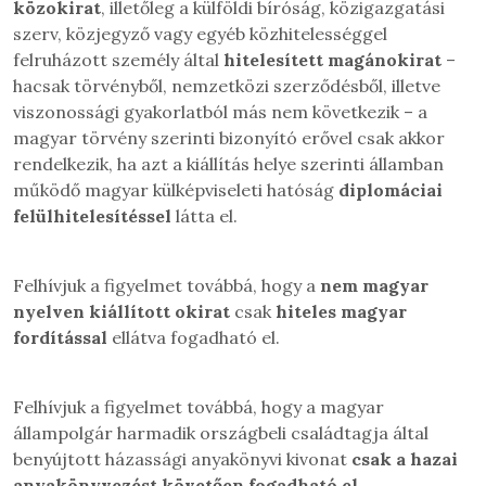
közokirat
, illetőleg a külföldi bíróság, közigazgatási
szerv, közjegyző vagy egyéb közhitelességgel
felruházott személy által
hitelesített magánokirat
–
hacsak törvényből, nemzetközi szerződésből, illetve
viszonossági gyakorlatból más nem következik – a
magyar törvény szerinti bizonyító erővel csak akkor
rendelkezik, ha azt a kiállítás helye szerinti államban
működő magyar külképviseleti hatóság
diplomáciai
felülhitelesítéssel
látta el.
Felhívjuk a figyelmet továbbá, hogy a
nem magyar
nyelven kiállított okirat
csak
hiteles magyar
fordítással
ellátva fogadható el.
Felhívjuk a figyelmet továbbá, hogy a magyar
állampolgár harmadik országbeli családtagja által
benyújtott házassági anyakönyvi kivonat
csak a hazai
anyakönyvezést követően fogadható el
.