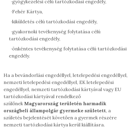
·
gyógykezelési célú tartózkodási engedély,
·
Fehér Kártya,
·
kiküldetés célú tartózkodási engedély,
·
gyakornoki tevékenység folytatása célú
tartózkodási engedély,
·
önkéntes tevékenység folytatása célú tartózkodási
engedély.
Ha a bevándorlási engedéllyel, letelepedési engedéllyel,
nemzeti letelepedési engedéllyel, EK letelepedési
engedéllyel, nemzeti tartózkodási kártyával vagy EU
tartózkodási kártyával rendelkező
szülőnek
Magyarország területén harmadik
országbeli állampolgár gyermeke született
, a
születés bejelentését követően a gyermek részére
nemzeti
tartózkodási kártya kerül kiállításra.