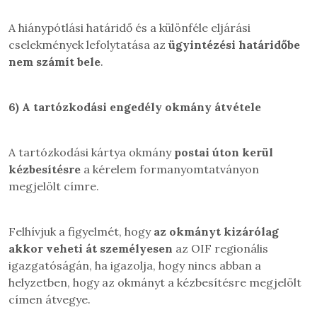
A hiánypótlási határidő és a különféle eljárási
cselekmények lefolytatása az
ügyintézési határidőbe
nem számít bele
.
6)
A tartózkodási engedély okmány átvétele
A tartózkodási kártya okmány
postai úton kerül
kézbesítésre
a kérelem formanyomtatványon
megjelölt címre.
Felhívjuk a figyelmét, hogy
az okmányt kizárólag
akkor veheti át személyesen
az OIF regionális
igazgatóságán, ha igazolja, hogy nincs abban a
helyzetben, hogy az okmányt a kézbesítésre megjelölt
címen átvegye.