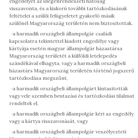
engedélyét az idegenrendészeti hatóság
visszavonta, és a kiskorú további tartózkodásának
feltételei a szülői felügyeletet gyakorló másik
szülőnél Magyarország területén nem biztosítottak,
·
a harmadik országbeli állampolgár családi
kapcsolatra tekintettel kiadott engedélye vagy
kártyája esetén magyar állampolgár házastársa
Magyarország területét a külföldi letelepedés
szándékával elhagyta, vagy a harmadik országbeli
házastárs Magyarország területén történő jogszerű
tartózkodása megszűnt,
·
a harmadik országbeli állampolgárt kiutasították
vagy vele szemben beutazási és tartózkodási tilalmat
rendeltek el,
·
a harmadik országbeli állampolgár kéri az engedély
vagy a kártya visszavonását, vagy
·
a harmadik országbeli állampolgár veszélyezteti