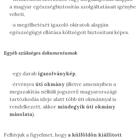
a magyar egészségbiztosítás szolgáltatásait igénybe
veheti,
·
a megélhetését igazoló okiratok alapján
egészségügyi ellátása költségeit biztosítani képes.
Egyéb szükséges dokumentumok
·
egy darab
igazolványkép
,
·
érvényes
úti okmány
(illetve amennyiben a
megszakítás nélküli jogszerű magyarországi
tartózkodás ideje alatt több úti okmánnyal is
rendelkezett, akkor
mindegyik úti okmány
másolata
).
Felhívjuk a figyelmet, hogy
a külföldön kiállított