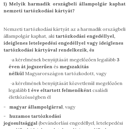
1)
Melyik harmadik országbeli állampolgár kaphat
nemzeti tartózkodási kártyát?
Nemzeti tartózkodási kártyát az a harmadik országbeli
állampolgár kaphat, aki
tartózkodási engedéllyel,
ideiglenes letelepedési engedéllyel vagy ideiglenes
tartózkodási kártyával rendelkezik, és
·
a kérelmének benyújtását megelőzően legalább
3
éven át
jogszerűen
és
megszakítás
nélkül
Magyarországon tartózkodott, vagy
·
a kérelmének benyújtását közvetlenül megelőzően
legalább
1 éve eltartott felmenőként
családi
életközösségben él
-
magyar állampolgárral
, vagy
-
huzamos tartózkodási
jogosultsággal
(bevándorlási engedéllyel, letelepedési