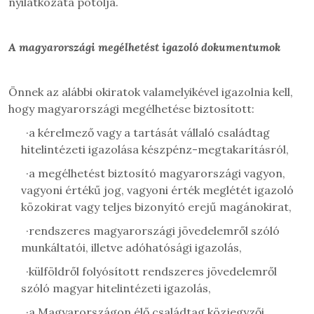
nyilatkozata pótolja
.
A magyarországi megélhetést igazoló dokumentumok
Önnek az alábbi okiratok valamelyikével igazolnia kell,
hogy magyarországi megélhetése biztosított:
·
a kérelmező vagy a tartását vállaló családtag
hitelintézeti igazolása készpénz-megtakarításról,
·
a megélhetést biztosító magyarországi vagyon,
vagyoni értékű jog, vagyoni érték meglétét igazoló
közokirat vagy teljes bizonyító erejű magánokirat,
·
rendszeres magyarországi jövedelemről szóló
munkáltatói, illetve adóhatósági igazolás,
·
külföldről folyósított rendszeres jövedelemről
szóló magyar hitelintézeti igazolás,
·
a Magyarországon élő családtag közjegyzői