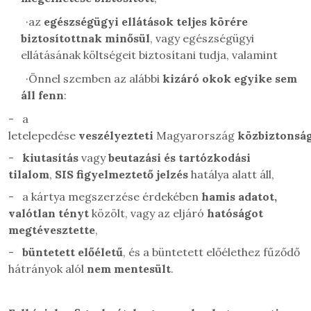
·
az
egészségügyi ellátások teljes körére
biztosítottnak minősül
, vagy egészségügyi
ellátásának költségeit biztosítani tudja, valamint
·
Önnel szemben az alábbi
kizáró okok egyike sem
áll fenn
:
-
a
letelepedése
veszélyezteti
Magyarország
közbiztonsá
-
kiutasítás
vagy
beutazási és tartózkodási
tilalom
,
SIS figyelmeztető jelzés
hatálya alatt áll,
-
a kártya megszerzése érdekében
hamis adatot,
valótlan tényt
közölt, vagy az eljáró
hatóságot
megtévesztette
,
-
büntetett előéletű
, és a büntetett előélethez fűződő
hátrányok alól
nem
mentesült
.