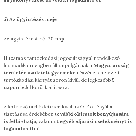
5)
Az ügyintézés ideje
Az ügyintézési idő:
70 nap
.
Huzamos tartózkodási jogosultsággal rendelkező
harmadik országbeli állampolgárnak a
Magyarország
területén született gyermeke
részére a nemzeti
tartózkodási kártyát soron kívül, de legkésőbb
5
napon
belül kerül kiállításra.
A kötelező mellékleteken kívül az OIF a tényállás
tisztázása érdekében
további okiratok benyújtására
is felhívhatja
, valamint
egyéb eljárási cselekményt is
foganatosíthat
.