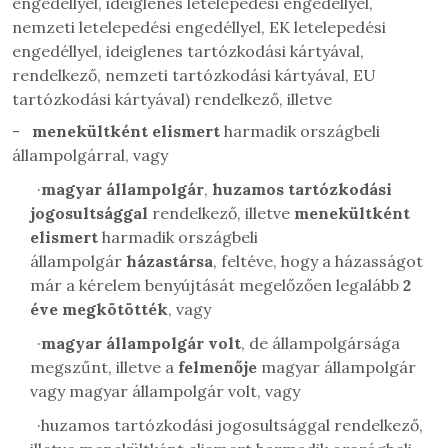
engedéllyel, ideiglenes letelepedési engedéllyel,
nemzeti letelepedési engedéllyel, EK letelepedési
engedéllyel, ideiglenes tartózkodási kártyával,
rendelkező, nemzeti tartózkodási kártyával, EU
tartózkodási kártyával) rendelkező, illetve
-
menekültként elismert
harmadik országbeli
állampolgárral, vagy
·
magyar állampolgár
,
huzamos tartózkodási
jogosultsággal
rendelkező, illetve
menekültként
elismert
harmadik országbeli
állampolgár
házastársa
, feltéve, hogy a házasságot
már a kérelem benyújtását megelőzően legalább
2
éve megkötötték
, vagy
·
magyar állampolgár volt
, de állampolgársága
megszűnt, illetve a
felmenője
magyar állampolgár
vagy magyar állampolgár volt, vagy
·
huzamos tartózkodási jogosultsággal rendelkező,