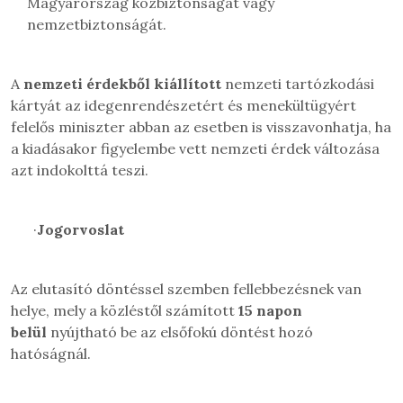
Magyarország közbiztonságát vagy
nemzetbiztonságát.
A
nemzeti érdekből kiállított
nemzeti tartózkodási
kártyát az idegenrendészetért és menekültügyért
felelős miniszter abban az esetben is visszavonhatja, ha
a kiadásakor figyelembe vett nemzeti érdek változása
azt indokolttá teszi.
·
Jogorvoslat
Az elutasító döntéssel szemben fellebbezésnek van
helye, mely a közléstől számított
15 napon
belül
nyújtható be az elsőfokú döntést hozó
hatóságnál.