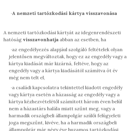
·
A nemzeti tartózkodási kártya visszavonása
A nemzeti tartózkodási kártyát az idegenrendészeti
hatóság
visszavonhatja
abban az esetben, ha
·
az engedélyezés alapjául szolgáló feltételek olyan
jelentősen megváltoztak, hogy ez az engedély vagy a
kártya kiadását már kizárná, feltéve, hogy az
engedély vagy a kártya kiadásától számítva öt év
még nem telt el,
·
a családi kapcsolatra tekintettel kiadott engedély
vagy kártya esetén a házasság az engedély vagy a
kártya kézhezvételétől számított három éven belül
nem a házastárs halála miatt szűnt meg, vagy a
harmadik országbeli állampolgár szülői felügyeleti
joga megszűnt, kivéve, ha a harmadik országbeli
állampolgár már négy éve huzamos tartózkodási