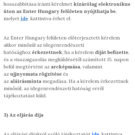
hosszabbítása iránti kérelmet
kizárólag elektronikus
úton az
Enter Hungary felületen nyújthatja be
,
melyet
ide
kattintva érhet el.
Az Enter Hungary felületen előterjesztett kérelem
akkor minősül az idegenrendészeti
hatósághoz
érkezettnek
, ha a kérelem
díját befizette
,
és a visszaigazolás megküldésétől számított 15. napon
belül megtörtént az
arcképmása
, valamint
az
ujjnyomata rögzítése
és
az
aláírásminta
megadása. Ha a kérelem érkezettnek
minősül, az idegenrendészeti hatóság erről
tájékoztatást küld.
3)
Az eljárás díja
Az eljárási díjakról szóló tájékoztatót
ide
kattintva