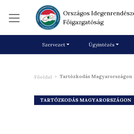
Országos Idegenrendész
Főigazgatóság
Szervezet
Ügyintézés
Tartózkodás Magyarországon
Főoldal
TARTÓZKODÁS MAGYARORSZÁGON