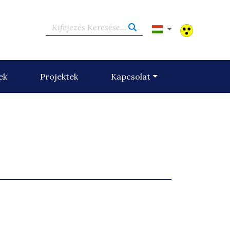
Kifejezés Keresése...
ek
Projektek
Kapcsolat