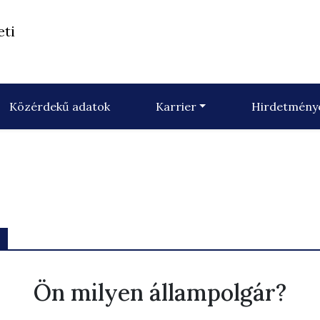
eti
Közérdekű adatok
Karrier
Hirdetmény
Ön milyen állampolgár?