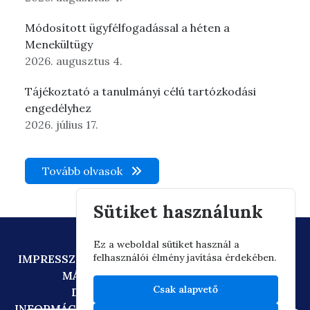
Módosított ügyfélfogadással a héten a
Menekültügy
2026. augusztus 4.
Tájékoztató a tanulmányi célú tartózkodási
engedélyhez
2026. július 17.
Tovább olvasok
Sütiket használunk
Ez a weboldal sütiket használ a
felhasználói élmény javítása érdekében.
IMPRESSZUM
ADATVÉDELEM
TECHNIKAI AJÁNLÁS
MÁSOLATKÉSZÍTÉSI SZABÁLYZAT
Csak alapvető
DIGITÁLIS ÁLLAMPOLGÁRSÁG
INFORMÁCIÓÁTADÁSI SZABÁLYZAT
OIF/FACEBOOK