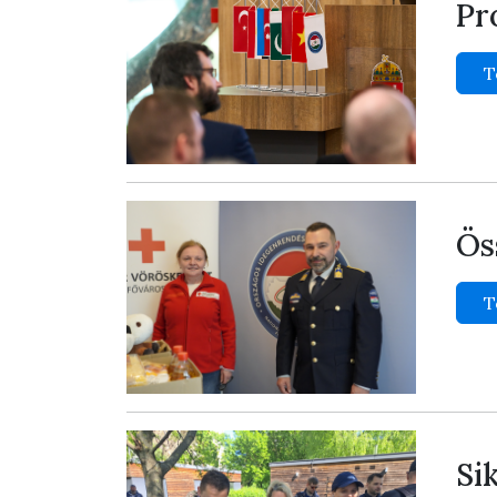
Pr
T
Ös
T
Si