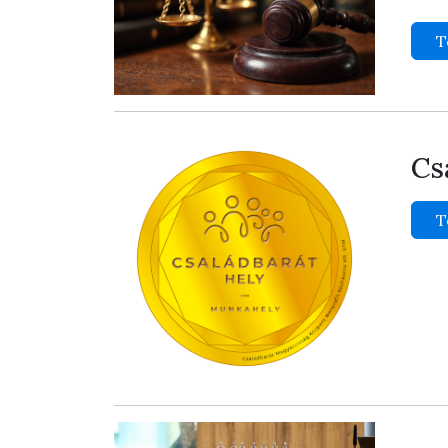
T
Cs
T