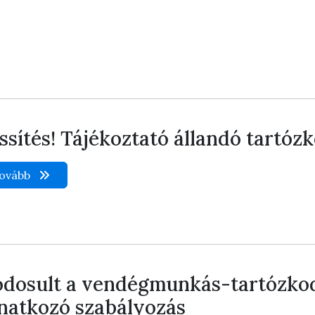
issítés! Tájékoztató állandó tartóz
ovább
dosult a vendégmunkás-tartózkod
natkozó szabályozás