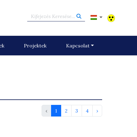
Kifejezés Keresése...
ek
Projektek
Kapcsolat
‹
1
2
3
4
›