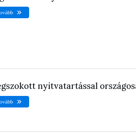
ovább
gszokott nyitvatartással országo
ovább