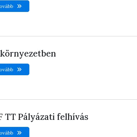
ovább
 környezetben
ovább
F TT Pályázati felhívás
ovább