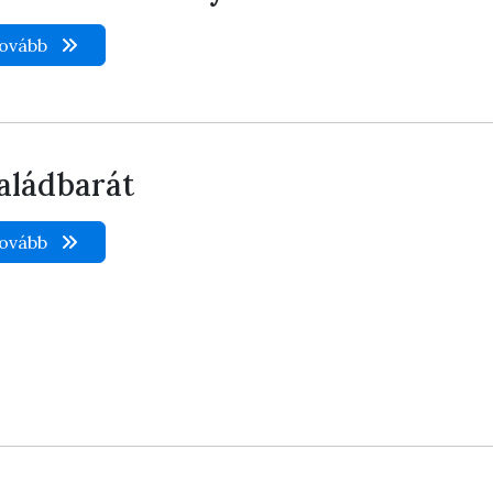
ovább
aládbarát
ovább