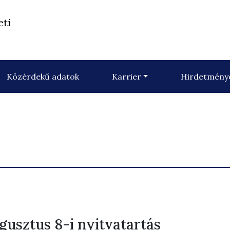
eti
Közérdekű adatok
Karrier
Hirdetmény
gusztus 8-i nyitvatartás