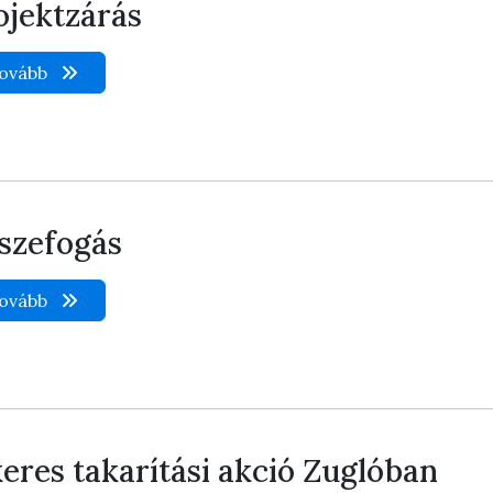
ojektzárás
ovább
szefogás
ovább
keres takarítási akció Zuglóban