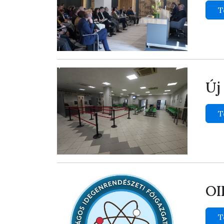
T
Új
T
OI
T