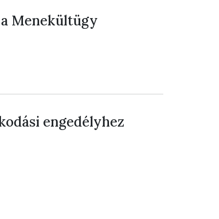
n a Menekültügy
zkodási engedélyhez