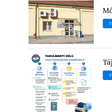
Mó
T
Tá
T