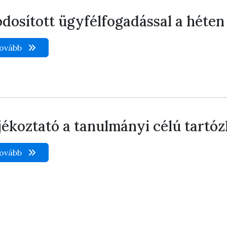
dosított ügyfélfogadással a héte
ovább
jékoztató a tanulmányi célú tartó
ovább