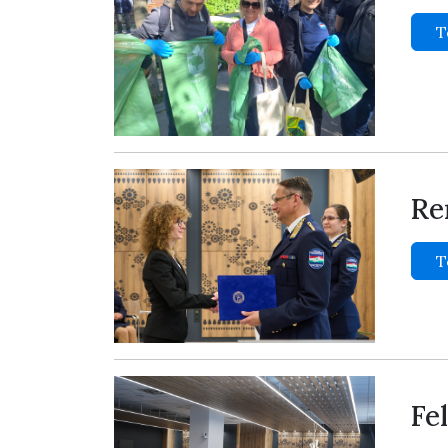
T
Re
T
Fe