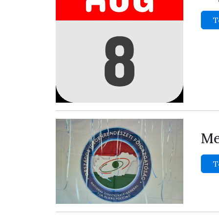
T
Me
T