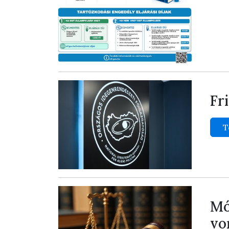
Fr
T
Mó
vo