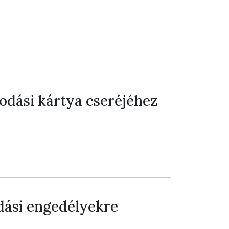
kodási kártya cseréjéhez
ási engedélyekre