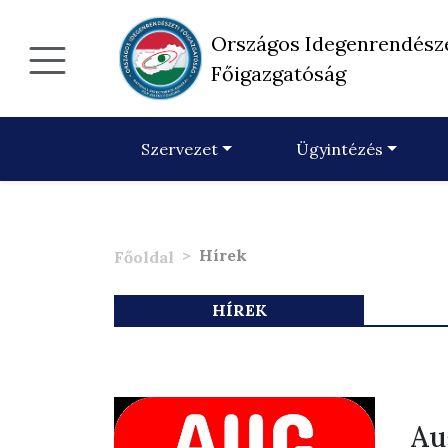
Országos Idegenrendész
Főigazgatóság
Szervezet
Ügyintézés
Hírek
Főoldal
HÍREK
Au