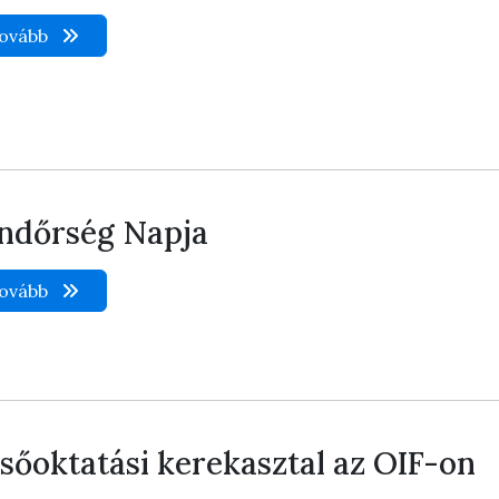
ovább
ndőrség Napja
ovább
lsőoktatási kerekasztal az OIF-on