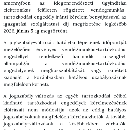
amennyiben
az idegenrendészeti ügyindítási
elektronikus felületen rögzített vendégmunkás-
tartózkodási engedély iránti kérelem benyújtásával az
igazgatási szolgáltatási díj megfizetése legkésőbb
2026.
június 5-ig
megtörtént.
A jogszabály-változás hatályba lépésének időpontját
megelőzően érvényes
vendégmunkás-tartózkodási
engedéllyel rendelkező harmadik országbeli
állampolgár a vendégmunkás-tartózkodási
engedélyének meghosszabbítását vagy ismételt
kiadását a korábbiakban hatályos szabályozásnak
megfelelően kérheti.
A jogszabály-változás az egyéb tartózkodási célból
kiadható tartózkodási engedélyek kérelmezésének
előírásait nem módosítja, azok az eddig hatályos
jogszabályoknak megfelelően kérelmezhetők. A további
jogszabály-változások a későbbiekben várhatók,