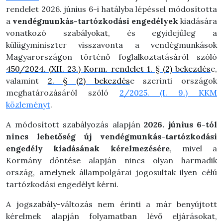
rendelet 2026.
június 6-i
h
atályba lépéssel módosította
a
vendégmunkás-tartózkodási engedélyek
kiadására
vonatkozó szabályokat, és egyidejűleg a
külügyminiszter visszavonta a vendégmunkások
Magyarországon történő foglalkoztatásáról szóló
450/2024. (XII. 23.) Korm. rendelet 1. § (2) bekezdés
e,
valamint
2. § (2) bekezdés
e szerinti országok
meghatározásáról szóló
2/2025. (I. 9.) KKM
közleményt
.
A módosított szabályozás alapján
2026. június 6
-tól
nincs lehetőség új vendégmunkás-tartózkodási
engedély kiadásának kérelmezésére
, mivel a
Kormány döntése alapján nincs olyan harmadik
ország, amelynek állampolgárai jogosultak ilyen célú
tartózkodási engedélyt kérni.
A jogszabály-változás nem érinti a már benyújtott
kérelmek alapján folyamatban lévő eljárásokat,