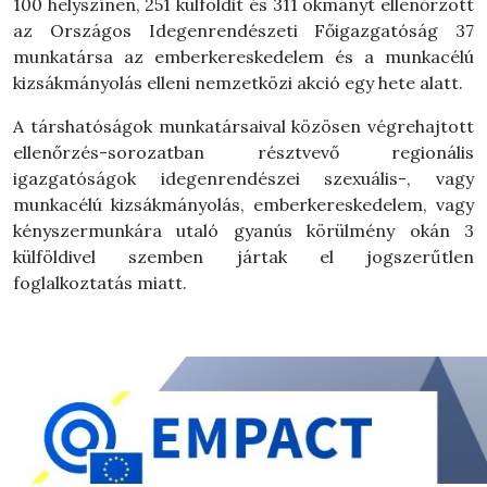
100 helyszínen, 251 külföldit és 311 okmányt ellenőrzött
az Országos Idegenrendészeti Főigazgatóság 37
munkatársa az emberkereskedelem és a munkacélú
kizsákmányolás elleni nemzetközi akció egy hete alatt.
A társhatóságok munkatársaival közösen végrehajtott
ellenőrzés-sorozatban résztvevő regionális
igazgatóságok idegenrendészei szexuális-, vagy
munkacélú kizsákmányolás, emberkereskedelem, vagy
kényszermunkára utaló gyanús körülmény okán 3
külföldivel szemben jártak el jogszerűtlen
foglalkoztatás miatt.