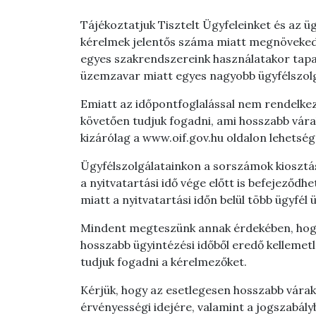
Tájékoztatjuk Tisztelt Ügyfeleinket és az ü
kérelmek jelentős száma miatt megnöveked
egyes szakrendszereink használatakor tapas
üzemzavar miatt egyes nagyobb ügyfélszolgá
Emiatt az időpontfoglalással nem rendelkez
követően tudjuk fogadni, ami hosszabb várak
kizárólag a www.oif.gov.hu ​​oldalon lehetség
Ügyfélszolgálatainkon a sorszámok kiosztá
a nyitvatartási idő vége előtt is befejeződ
miatt a nyitvatartási időn belül több ügyfé
Mindent megteszünk annak érdekében, hogy
hosszabb ügyintézési időből eredő kellemetl
tudjuk fogadni a kérelmezőket.
Kérjük, hogy az esetlegesen hosszabb vára
érvényességi idejére, valamint a jogszabály