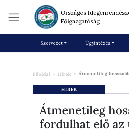
Országos Idegenrendész
Főigazgatóság
Szervezet
Ügyintézés
Átmenetileg hosszabb 
Főoldal
Hírek
HÍREK
Átmenetileg hos
fordulhat elő az