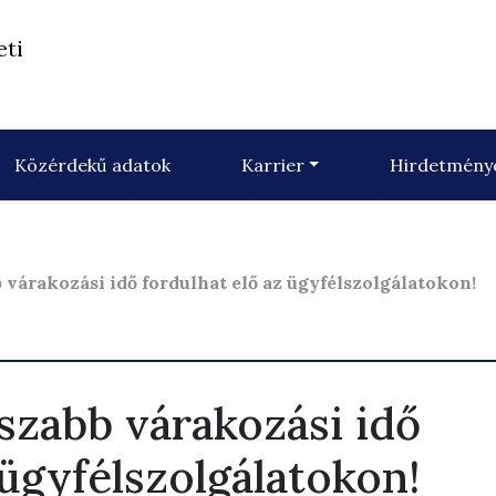
eti
Közérdekű adatok
Karrier
Hirdetmény
várakozási idő fordulhat elő az ügyfélszolgálatokon!
szabb várakozási idő
 ügyfélszolgálatokon!