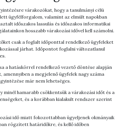
gyintézésre várakozókat, hogy a tanulmányi célú
ett ügyfélforgalom, valamint az elmúlt napokban
ztalt időszakos lassulás és időszakos informatikai
latainkon hosszabb várakozási idővel kell számolni.
őket csak a foglalt időponttal rendelkező ügyfeleket
ozással járhat. Időpontot foglalni változatlanul
es.
sa a hatáskörrel rendelkező vezető döntése alapján
het, amennyiben a megjelenő ügyfelek nagy száma
l ügyintézése már nem lehetséges.
 minél hamarabb csökkentsük a várakozási időt és a
enségeket, és a korábban kialakult rendszer szerint
kozási idő miatt fokozottabban ügyeljenek okmányaik
ban rögzített határidőkre, és kellő időben