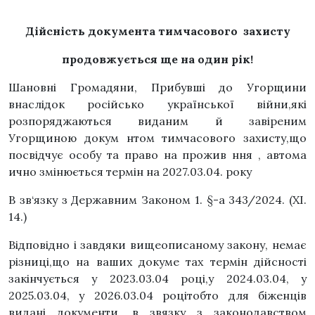
Дійсність документа тимчасового захисту
продовжується ще на один рік!
Шановні Громадяни, Прибувші до Угорщини
внаслідок російсько української війни,які
розпоряджаються виданим й завіреним
Угорщиною докум нтом тимчасового захисту,що
посвідчує особу та право на прожив ння , автома
ично змінюється термін на 2027.03.04. року
B зв‘язку з Державним Законом 1. §-a 343/2024. (XI.
14.)
Відповідно і завдяки вищеописаному закону, немає
різниці,що на ваших докуме тах термін дійсності
закінчується у 2023.03.04 році,у 2024.03.04, у
2025.03.04, у 2026.03.04 роцітобто для біженців
видані документи ,в звязку з законодавством