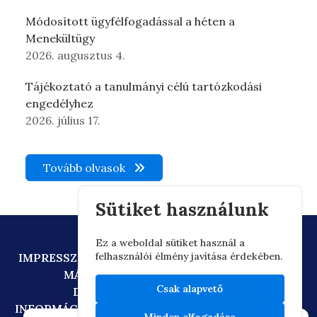
Módosított ügyfélfogadással a héten a
Menekültügy
2026. augusztus 4.
Tájékoztató a tanulmányi célú tartózkodási
engedélyhez
2026. július 17.
Tovább olvasok
Sütiket használunk
Ez a weboldal sütiket használ a
felhasználói élmény javítása érdekében.
IMPRESSZUM
ADATVÉDELEM
TECHNIKAI AJÁNLÁS
MÁSOLATKÉSZÍTÉSI SZABÁLYZAT
Csak alapvető
DIGITÁLIS ÁLLAMPOLGÁRSÁG
INFORMÁCIÓÁTADÁSI SZABÁLYZAT
OIF/FACEBOOK