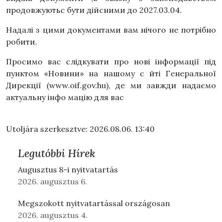
продовжуютьс бути дійсними до 2027.03.04.
Надалі з цими документами вам нічого не потрібно
робити.
Просимо вас слідкувати про нові інформації під
пунктом «Новини» на нашому с йті Генеральної
Дирекції (www.oif.gov.hu), де ми завжди надаємо
актуальну інфо мацію для вас
Utoljára szerkesztve: 2026.08.06. 13:40
Legutóbbi Hírek
Augusztus 8-i nyitvatartás
2026. augusztus 6.
Megszokott nyitvatartással országosan
2026. augusztus 4.