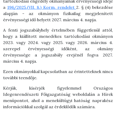
tartózkodási engedély okmányainak érvényességi ideje
a
196/2025.(VII. 8.) Korm. rendelet
2. § (4) bekezdése
alapján - az okmányon fizikailag megjelenített
érvényességi idő helyett 2027. március 4. napja.
A fenti jogszabályhely értelmében függetlenül attól,
hogy a kiállított menedékes tartózkodási okmányon
2023. vagy 2024. vagy 2025. vagy 2026. március 4.
szerepel érvényességi időként, az okmány
érvényessége a jogszabály erejénél fogva 2027.
március 4. napja.
Ezen okmányokkal kapcsolatban az érintetteknek nincs
további teendője.
Kérjük, kísérjék figyelemmel Országos
Idegenrendészeti Főigazgatóság weboldalán a Hírek
menüpontot, ahol a menekültügyi hatóság naprakész
információkkal szolgál az érdeklődők számára.