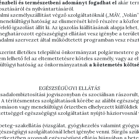
énzbeli és természetbeni adományt fogadhat el
akár term
ztásáról és nyilvántartásáról.
mi személyszállítást végző szolgáltatóknál („MÁV, „Volán
enekültügyi hatóság az elismerését kérő részére a közfor
ő igazolást állít ki. Az igazolás kiállításának alapja lehet
meghatározott egészségügyi ellátást vesz igénybe a területi
társadalmi szervezet által működtetett programban vesz részt
e szerint illetékes települési önkormányzat polgármestere 
m lelhető fel az eltemettetésre köteles személy, vagy az e
kültügyi hatóság az önkormányzatnak
a köztemetés költsé
EGÉSZSÉGÜGYI ELLÁTÁS
rsadalombiztosítási jogviszonyban és szociálisan rászorul
 A térítésmentes szolgáltatások körébe az alábbi egészség
omáson vagy menekültügyi őrizetben elhelyezett külföldiek
ezettséggel egészségügyi szolgáltatást nyújtó háziorvosnál
teg-szakellátás (vizsgálat, gyógykezelés valamint gyógysz
egészségügyi szolgáltatónál lehet igénybe venni. Sürgős sz
tkeztében azonnali egészségügyi ellátás hiányában a beteg 