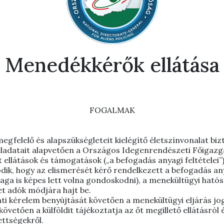
Menedékkérők ellátása
FOGALMAK
egfelelő és alapszükségleteit kielégítő életszínvonalat bi
eladatait alapvetően a Országos Idegenrendészeti Főigazga
tt ellátások és támogatások („a befogadás anyagi feltétele
, hogy az elismerését kérő rendelkezett a befogadás anyag
 maga is képes lett volna gondoskodni), a menekültügyi ható
et adók módjára hajt be.
ti kérelem benyújtását követően a menekültügyi eljárás jo
övetően a külföldit tájékoztatja az őt megillető ellátásról
ettségekről.