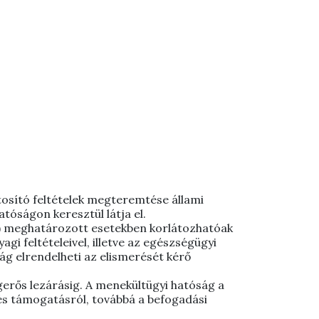
ztosító feltételek megteremtése állami
tóságon keresztül látja el.
i”) meghatározott esetekben korlátozhatóak
i feltételeivel, illetve az egészségügyi
ság elrendelheti az elismerését kérő
gerős lezárásig. A menekültügyi hatóság a
 és támogatásról, továbbá a befogadási