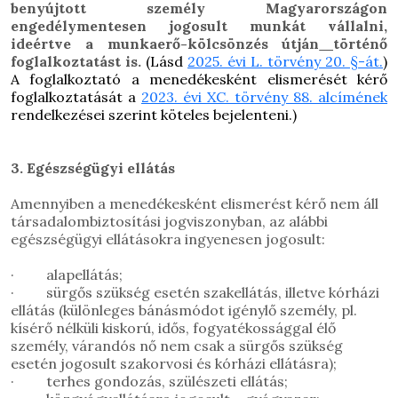
benyújtott személy Magyarországon
engedélymentesen jogosult munkát vállalni,
ideértve a munkaerő-kölcsönzés útján
történő
foglalkoztatást is.
(Lásd
2025. évi L. törvény 20.
§-át.
)
A foglalkoztató a menedékesként elismerését kérő
foglalkoztatását a
2023. évi XC. törvény 88. alcímének
rendelkezései szerint köteles bejelenteni.)
3. Egészségügyi ellátás
Amennyiben a menedékesként elismerést kérő nem áll
társadalombiztosítási jogviszonyban, az alábbi
egészségügyi ellátásokra ingyenesen jogosult:
· alapellátás;
· sürgős szükség esetén szakellátás, illetve kórházi
ellátás (különleges bánásmódot igénylő személy, pl.
kísérő nélküli kiskorú, idős, fogyatékossággal élő
személy, várandós nő nem csak a sürgős szükség
esetén jogosult szakorvosi és kórházi ellátásra);
· terhes gondozás, szülészeti ellátás;