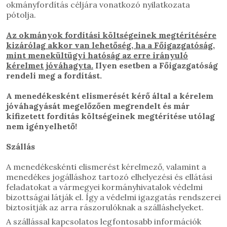
okmányfordítás céljára vonatkozó nyilatkozata
pótolja.
Az okmányok
fordítási költségeinek megtérítésére
kizárólag akkor van lehetőség, ha a Főigazgatóság,
mint menekültügyi hatóság az erre irányuló
kérelmet jóváhagyta.
Ilyen esetben a Főigazgatóság
rendeli meg a fordítást.
A menedékesként elismerését kérő által a kérelem
jóváhagyását megelőzően megrendelt és már
kifizetett fordítás költségeinek megtérítése utólag
nem igényelhető!
Szállás
A menedékeskénti elismerést kérelmező, valamint a
menedékes jogálláshoz tartozó elhelyezési és ellátási
feladatokat a vármegyei kormányhivatalok védelmi
bizottságai látják el. Így a védelmi igazgatás rendszerei
biztosítják az arra rászorulóknak a szálláshelyeket.
A szállással kapcsolatos legfontosabb információk