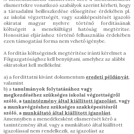
elismertekre vonatkozó szabályok szerint kérheti, hogy
a társadalmi beilleszkedése elősegítése érdekében pl.
az iskolai végzettségét, vagy szakképesítését igazoló
okiratai magyar nyelvre történő fordításának
költségeit a menekültügyi hatóság megtérítse.
Honosítási eljáráshoz történő felhasználás érdekében
ezen támogatási forma nem vehető igénybe.
A fordítás költségeinek megtérítése iránti kérelmet a
Főigazgatósághoz kell benyújtani, amelyhez az alábbi
okiratokat kell mellékelni:
a) a fordíttatni kívánt dokumentum
eredeti példányát
,
valamint
b) a
tanulmányok folytatásához vagy
megkezdéséhez szükséges iskolai végzettségről
szóló, a
tanintézmény által kiállított igazolást
, vagy
a munkavégzéshez szükséges szakképesítésről
szóló, a
munkáltató által kiállított igazolást
.
Amennyiben a menedékesként elismerését kérő a
tanintézmény által, vagy a munkáltató által kiállított
igazolással nem rendelkezik, az igazolást az