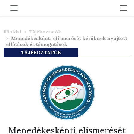
Főoldal
Tájékoztatók
Menedékeskénti elismerését kérőknek nyújtott
ellátások és támogatások
TÁJÉKOZTATÓK
Menedékeskénti elismerését