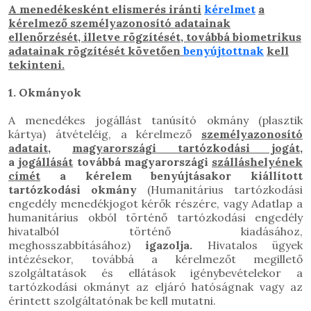
A menedékesként elismerés iránti
kérelmet
a
kérelmező személyazonosító adatainak
ellenőrzését, illetve rögzítését, továbbá biometrikus
adatainak rögzítését követően
benyújtottnak
kell
tekinteni.
1. Okmányok
A menedékes jogállást tanúsító okmány (plasztik
kártya) átvételéig, a kérelmező
személyazonosító
adatait
,
magyarországi tartózkodási jogát
,
a
jogállását
továbbá magyarországi
szálláshelyének
címét
a kérelem benyújtásakor kiállított
tartózkodási okmány
(Humanitárius tartózkodási
engedély menedékjogot kérők részére, vagy Adatlap a
humanitárius okból történő tartózkodási engedély
hivatalból történő kiadásához,
meghosszabbításához)
igazolja.
Hivatalos ügyek
intézésekor, továbbá a kérelmezőt megillető
szolgáltatások és ellátások igénybevételekor a
tartózkodási okmányt az eljáró hatóságnak vagy az
érintett szolgáltatónak be kell mutatni.