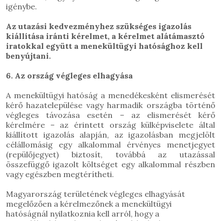
igénybe.
Az utazási kedvezményhez szükséges igazolás
kiállítása iránti kérelmet, a kérelmet alátámasztó
iratokkal együtt a menekültügyi hatósághoz kell
benyújtani.
6. Az ország végleges elhagyása
A menekültügyi hatóság a menedékesként elismerését
kérő hazatelepülése vagy harmadik országba történő
végleges távozása esetén – az elismerését kérő
kérelmére – az érintett ország külképviselete által
kiállított igazolás alapján, az igazolásban megjelölt
célállomásig egy alkalommal érvényes menetjegyet
(repülőjegyet) biztosít, továbbá az utazással
összefüggő igazolt költséget egy alkalommal részben
vagy egészben megtérítheti.
Magyarország területének végleges elhagyását
megelőzően a kérelmezőnek a menekültügyi
hatóságnál nyilatkoznia kell arról, hogy a