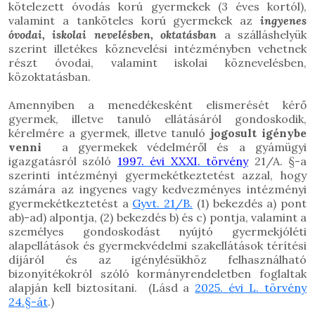
kötelezett óvodás korú gyermekek (3 éves kortól),
valamint a tanköteles korú gyermekek az
ingyenes
óvodai, iskolai nevelésben, oktatásban
a szálláshelyük
szerint illetékes köznevelési intézményben vehetnek
részt óvodai, valamint iskolai köznevelésben,
közoktatásban.
Amennyiben a menedékesként elismerését kérő
gyermek, illetve tanuló ellátásáról gondoskodik,
kérelmére a gyermek, illetve tanuló
jogosult igénybe
venni
a gyermekek védelméről és a gyámügyi
igazgatásról szóló
1997. évi XXXI. törvény
21/A. §-a
szerinti intézményi gyermekétkeztetést azzal, hogy
számára az ingyenes vagy kedvezményes intézményi
gyermekétkeztetést a
Gyvt. 21/B.
(1) bekezdés a) pont
ab)-ad) alpontja, (2) bekezdés b) és c) pontja, valamint a
személyes gondoskodást nyújtó gyermekjóléti
alapellátások és gyermekvédelmi szakellátások térítési
díjáról és az igénylésükhöz felhasználható
bizonyítékokról szóló kormányrendeletben foglaltak
alapján kell biztosítani. (Lásd a
2025. évi L. törvény
24.§-át
.)