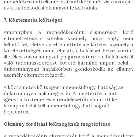
menedékeskénti elismerés iránti kérelmét visszavonja,
és a tartózkodási okmányát le kell adnia.
7. Köztemetés költségei
Amennyiben a menedékesként elismerését kérő
eltemettetésére köteles személy nincs vagy nem
lelhető fel, illetve az eltemettetésre köteles személy a
kötelezettségét nem teljesíti, a haláleset helye szerint
illetékes önkormányzat polgármestere – a halálesetről
való tudomásszerzést követő harminc napon belül –
önkormányzati hatáskörben gondoskodik az elhunyt
személy eltemettetéséről.
A köztemetés költségeit a menekültügyi hatóság az
önkormányzatnak megtéríti. A megtérítés iránti
igényt a köztemetés elrendelésétől számított két
hónapon belül kell a menekültügyi hatóságnál
bejelenteni.
Okmány fordítási költségének megtérítése
A menedékeskénti elismerését kérő a menedékesként