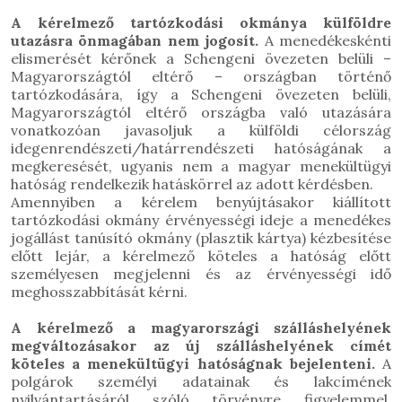
A kérelmező tartózkodási okmánya külföldre
utazásra önmagában nem jogosít.
A menedékeskénti
elismerését kérőnek a Schengeni övezeten belüli –
Magyarországtól eltérő – országban történő
tartózkodására, így a Schengeni övezeten belüli,
Magyarországtól eltérő országba való utazására
vonatkozóan javasoljuk a külföldi célország
idegenrendészeti/határrendészeti hatóságának a
megkeresését, ugyanis nem a magyar menekültügyi
hatóság rendelkezik hatáskörrel az adott kérdésben.
Amennyiben a kérelem benyújtásakor kiállított
tartózkodási okmány érvényességi ideje a menedékes
jogállást tanúsító okmány (plasztik kártya) kézbesítése
előtt lejár, a kérelmező köteles a hatóság előtt
személyesen megjelenni és az érvényességi idő
meghosszabbítását kérni.
A kérelmező a magyarországi szálláshelyének
megváltozásakor az új szálláshelyének címét
köteles a menekültügyi hatóságnak bejelenteni.
A
polgárok személyi adatainak és lakcímének
nyilvántartásáról szóló törvényre figyelemmel,