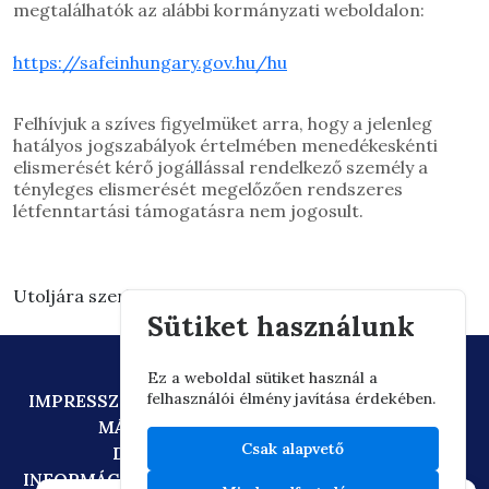
megtalálhatók az alábbi kormányzati weboldalon:
https://safeinhungary.gov.hu/hu
Felhívjuk a szíves figyelmüket arra, hogy a jelenleg
hatályos jogszabályok értelmében menedékeskénti
elismerését kérő jogállással rendelkező személy a
tényleges elismerését megelőzően rendszeres
létfenntartási támogatásra nem jogosult.
Utoljára szerkesztve: 2026.03.03. 15:30
Sütiket használunk
Ez a weboldal sütiket használ a
felhasználói élmény javítása érdekében.
IMPRESSZUM
ADATVÉDELEM
TECHNIKAI AJÁNLÁS
MÁSOLATKÉSZÍTÉSI SZABÁLYZAT
Csak alapvető
DIGITÁLIS ÁLLAMPOLGÁRSÁG
INFORMÁCIÓÁTADÁSI SZABÁLYZAT
OIF/FACEBOOK