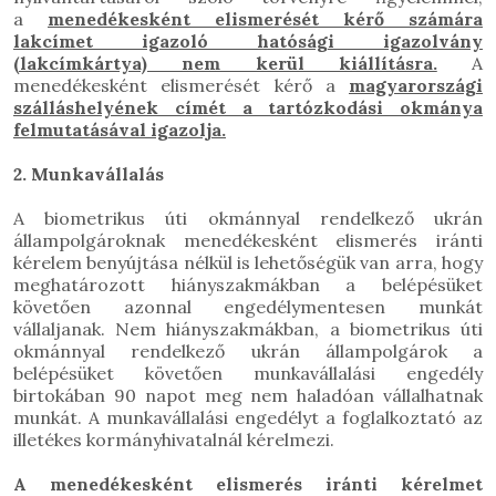
a
menedékesként elismerését kérő számára
lakcímet igazoló hatósági igazolvány
(lakcímkártya) nem kerül kiállításra.
A
menedékesként elismerését kérő a
magyarországi
szálláshelyének címét a tartózkodási okmánya
felmutatásával igazolja.
2. Munkavállalás
A biometrikus úti okmánnyal rendelkező ukrán
állampolgároknak menedékesként elismerés iránti
kérelem benyújtása nélkül is lehetőségük van arra, hogy
meghatározott hiányszakmákban a belépésüket
követően azonnal engedélymentesen munkát
vállaljanak. Nem hiányszakmákban, a biometrikus úti
okmánnyal rendelkező ukrán állampolgárok a
belépésüket követően munkavállalási engedély
birtokában 90 napot meg nem haladóan vállalhatnak
munkát. A munkavállalási engedélyt a foglalkoztató az
illetékes kormányhivatalnál kérelmezi.
A menedékesként elismerés iránti kérelmet