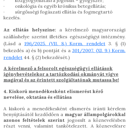
· közgyógyellátásra jogosult – gyógyszer;
· onkológia és egyéb krónikus betegellátás;
· sürgősségi fogászati ellátás és fogmegtartó
kezelés.
Az ellátás helyszíne:
a kérelmező magyarországi
szálláshelye szerint illetékes egészségügyi intézmény.
(Lásd a
196/2025. (VII. 8.) Korm. rendelet
3. § (1)
bekezdés a) és b) pontját
és a
301/2007.
(XI. 9.) Korm.
rendelet
44. § (2) bekezdését.)
A kérelmező a felsorolt egészségügyi ellátások
igénybevételekor a tartózkodási okmányát vigye
magával és az érintett szolgáltatónak mutassa be!
4.
Kiskorú menedékesként elismerést kérő
nevelése, oktatása és ellátása
A kiskorú a menedékesként elismerés iránti kérelem
benyújtásától kezdődően a
magyar állampolgárokkal
azonos feltételek szerint
jogosult a köznevelésben
részt venni, valamint tankötelezett. A köznevelésre