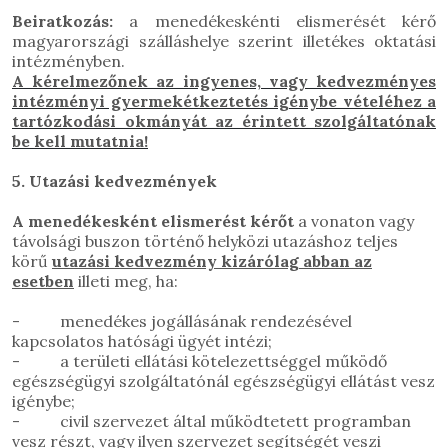
Beiratkozás:
a menedékeskénti elismerését kérő
magyarországi szálláshelye szerint illetékes oktatási
intézményben.
A kérelmezőnek az ingyenes, vagy kedvezményes
intézményi gyermekétkeztetés igénybe vételéhez a
tartózkodási okmányát az érintett szolgáltatónak
be kell mutatnia!
5. Utazási kedvezmények
A menedékesként elismerést kérőt
a vonaton vagy
távolsági buszon történő helyközi utazáshoz teljes
körű
utazási kedvezmény
kizárólag abban az
esetben
illeti meg, ha:
- menedékes jogállásának rendezésével
kapcsolatos hatósági ügyét intézi;
- a területi ellátási kötelezettséggel működő
egészségügyi szolgáltatónál egészségügyi ellátást vesz
igénybe;
- civil szervezet által működtetett programban
vesz részt, vagy ilyen szervezet segítségét veszi