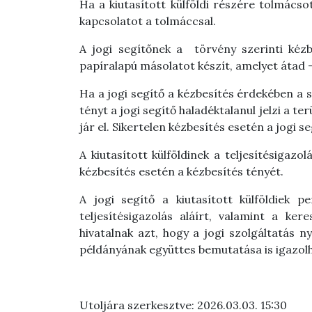
Ha a kiutasított külföldi részére tolmácsot
kapcsolatot a tolmáccsal.
A jogi segítőnek a
törvény szerinti kézb
papíralapú másolatot készít, amelyet átad – 
Ha a jogi segítő a kézbesítés érdekében a 
tényt a jogi segítő haladéktalanul jelzi a t
jár el. Sikertelen kézbesítés esetén a jogi 
A kiutasított külföldinek a teljesítésigazol
kézbesítés esetén a kézbesítés tényét.
A jogi segítő a kiutasított külföldiek p
teljesítésigazolás aláírt, valamint a ke
hivatalnak azt, hogy a jogi szolgáltatás 
példányának együttes bemutatása is igazolh
Utoljára szerkesztve: 2026.03.03. 15:30