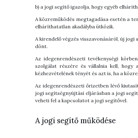
b)
a jogi segítő igazolja, hogy egyéb elháríth
A közreműködés megtagadása esetén a terület
elháríthatatlan akadályba ütközik.
A kirendelő végzés visszavonásáról, új jogi 
dönt.
Az idegenrendészeti tevékenységi körben i
szolgálat részére és vállalnia kell, hogy
kézhezvételének tényét és azt is, ha a köz
Az idegenrendészeti őrizetben lévő kiutasí
jogi segítségnyújtási eljárásban a jogi segí
veheti fel a kapcsolatot a jogi segítővel.
A jogi segítő működése