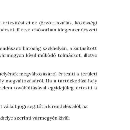
i értesítési címe (őrzött szállás, közösségi
mácsot, illetve elsősorban idegenrendészeti
rendészeti hatóság székhelyén, a kiutasított
ti vármegyén kívül működő tolmácsot, illetve
helyének megváltozásáról értesíti a területi
hely megváltozásáról. Ha a tartózkodási hely
lem továbbításával egyidejűleg értesíti a
llalt jogi segítőt a kirendelés alól, ha
ékhelye szerinti vármegyén kívüli