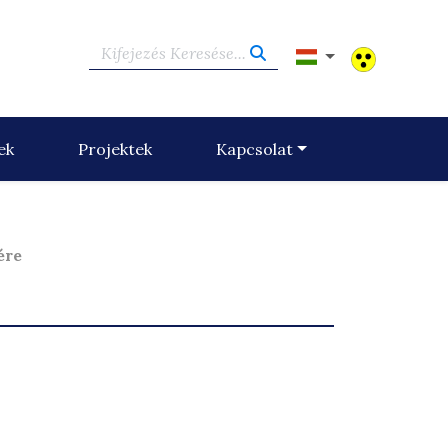
Kifejezés Keresése...
ek
Projektek
Kapcsolat
ére