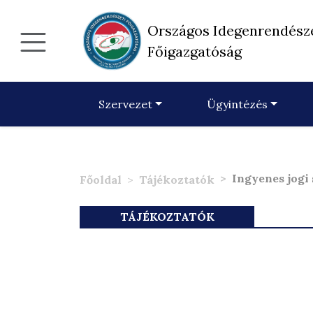
Országos Idegenrendész
Főigazgatóság
Szervezet
Ügyintézés
Ingyenes jogi 
Főoldal
Tájékoztatók
TÁJÉKOZTATÓK