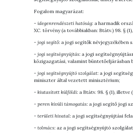
Fogalom magyarázat:
-
idegenrendészeti hatóság:
a harmadik orszá
XC. törvény (a továbbiakban: Btátv.) 98. § (1
-
jogi segítő:
a jogi segítők névjegyzékében s
-
jogi segítségnyújtás:
a jogi segítségnyújtásr
közigazgatási, valamint büntetőeljárásban 
-
jogi segítségnyújtó szolgálat:
a jogi segítsé
miniszter által vezetett minisztérium;
-
kiutasított külföldi:
a Btátv. 98. § (1), illet
-
peren kívüli támogatás:
a jogi segítő jogi 
-
területi hivatal:
a jogi segítségnyújtási fe
-
tolmács:
az a jogi segítségnyújtó szolgála