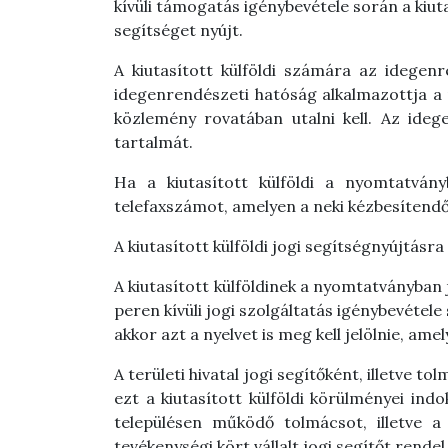
kívüli támogatás igénybevétele során a kiuta
segítséget nyújt.
A kiutasított külföldi számára az idegenr
idegenrendészeti hatóság alkalmazottja a n
közlemény rovatában utalni kell. Az idege
tartalmát.
Ha a kiutasított külföldi a nyomtatván
telefaxszámot, amelyen a neki kézbesítendő i
A kiutasított külföldi jogi segítségnyújtásr
A kiutasított külföldinek a nyomtatványban j
peren kívüli jogi szolgáltatás igénybevétel
akkor azt a nyelvet is meg kell jelölnie, ame
A területi hivatal jogi segítőként, illetve 
ezt a kiutasított külföldi körülményei indok
településen működő tolmácsot, illetve a 
tevékenységi kört vállalt jogi segítőt rendel 