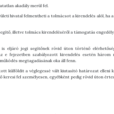
atatlan akadály merül fel.
i hivatal felmentheti a tolmácsot a kirendelés alól, ha a 
segítő, illetve tolmács kirendeléséről a támogatás engedély
s eljáró jogi segítőnek rövid úton történő elérhetőség
 az e fejezetben szabályozott kirendelés esetén három 
reműködés megtagadásának oka áll fenn.
tott külföldit a véglegessé vált kiutasító határozat ellen
tő keresi fel személyesen, egyébként pedig rövid úton értesí