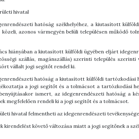
ületi hivatal
egenrendészeti hatóság székhelyéhez, a kiutasított külföld
ez közeli, azonos vármegyén belüli településen működő tol
ács hiányában a kiutasított külföldi ügyében eljárt idegen
özösségi szállás, magánszállás) szerinti település szerin
t vállalt jogi segítőt rendel ki.
egenrendészeti hatóság a kiutasított külföldi tartózkodási 
 tájékoztatja a jogi segítőt és a tolmácsot a tartózkodási 
nyújtásakor ismert, az idegenrendészeti hatóság a kére
ynek megfelelően rendeli ki a jogi segítőt és a tolmácsot.
i hivatal felmentheti az idegenrendészeti tevékenységet vá
ek kirendelést követő változása miatt a jogi segítőnek a sz