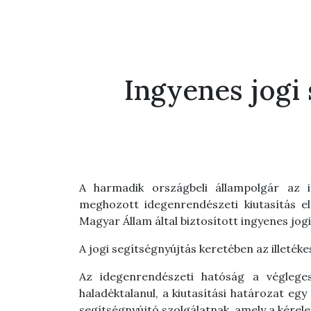
Ingyenes jogi 
A harmadik országbeli állampolgár az i
meghozott
idegenrendészeti kiutasítás 
Magyar Állam által biztosított ingyenes jog
A jogi segítségnyújtás keretében az illeték
Az idegenrendészeti hatóság a végleges
haladéktalanul, a kiutasítási határozat egy
segítségnyújtó szolgálatnak,
amely a kérel