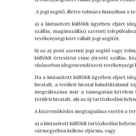
A jogi segítő, illetve tolmács hiányában a ter
a)
a kiutasított külföldi ügyében eljárt id
szállás, magánszállás) szerinti településh
tevékenységi kört vállalt jogi segítőt,
b)
az
a)
pont szerinti jogi segítő vagy tolm
külföldi értesítési címe (őrzött szállás, k
elsősorban idegenrendészeti tevékenységi kör
Ha a kiutasított külföldi ügyében eljárt id
hivatalt, a területi hivatal haladéktalanul
megváltozása már a támogatási kérelem be
területi hivatalt, aki az új tartózkodási hel
A közreműködés megtagadása esetén a terület
a)
a kiutasított külföldi tartózkodási helyén
vármegyében kellene eljárnia, vagy