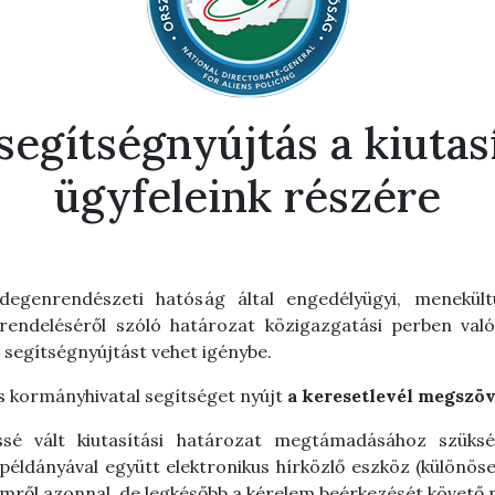
segítségnyújtás a kiutasí
ügyfeleink részére
degenrendészeti hatóság által engedélyügyi, menekültü
elrendeléséről szóló határozat közigazgatási perben v
i segítségnyújtást vehet igénybe.
es kormányhivatal segítséget nyújt
a keresetlevél megszöv
sé vált kiutasítási határozat megtámadásához szükség
 példányával együtt elektronikus hírközlő eszköz (különösen
emről
azonnal, de legkésőbb a kérelem beérkezését követő