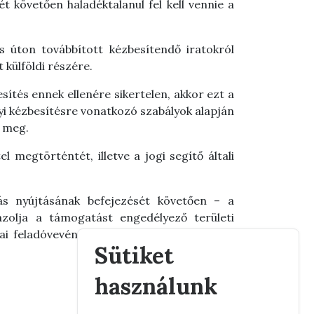
ét követően haladéktalanul fel kell vennie a
us úton továbbított kézbesítendő iratokról
 külföldi részére.
ítés ennek ellenére sikertelen, akkor ezt a
ényi kézbesítésre vonatkozó szabályok alapján
ó meg.
el megtörténtét, illetve a jogi segítő általi
atás nyújtásának befejezését követően – a
gazolja a támogatást engedélyező területi
tai feladóvevény és a kérelem egy másolati
Sütiket
használunk