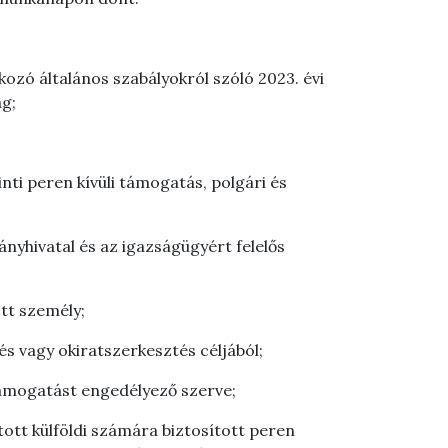
zó általános szabályokról szóló 2023. évi
ág;
inti peren kívüli támogatás, polgári és
ányhivatal és az igazságügyért felelős
ott személy;
és vagy okiratszerkesztés céljából;
támogatást engedélyező szerve;
tott külföldi számára biztosított peren