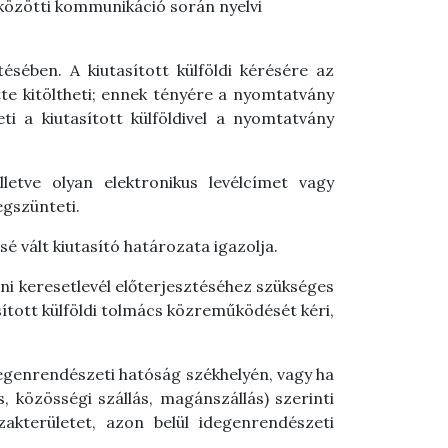
tő közötti kommunikáció során nyelvi
ésében. A kiutasított külföldi kérésére az
tte kitöltheti; ennek tényére a nyomtatvány
ti a kiutasított külföldivel a nyomtatvány
etve olyan elektronikus levélcímet vagy
egszünteti.
é vált kiutasító határozata igazolja.
leni keresetlevél előterjesztéséhez szükséges
sított külföldi tolmács közreműködését kéri,
 idegenrendészeti hatóság székhelyén, vagy ha
ás, közösségi szállás, magánszállás) szerinti
zakterületet, azon belül idegenrendészeti