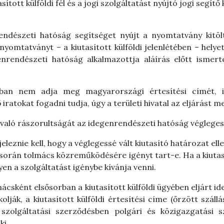
sított külföldi fél és a jogi szolgáltatást nyújtó jogi segí
endészeti hatóság segítséget nyújt a nyomtatvány kitölt
yomtatványt – a kiutasított külföldi jelenlétében – helye
nrendészeti hatóság alkalmazottja aláírás előtt ismerte
yban nem adja meg magyarországi értesítési címét, ill
ratokat fogadni tudja, úgy a területi hivatal az eljárást m
a való rászorultságát az idegenrendészeti hatóság véglegess
eleznie kell, hogy a véglegessé vált kiutasító határozat el
e során tolmács közreműködésére igényt tart-e. Ha a kiuta
lyen a szolgáltatást igénybe kívánja venni.
tolmácsként elsősorban a kiutasított külföldi ügyében eljárt
olják, a kiutasított külföldi értesítési címe (őrzött száll
szolgáltatási szerződésben polgári és közigazgatási s
ki.