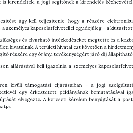
 is kirendeltek, a jogi segítőnek a kirendelés kézhezvétel
esítést úgy kell teljesítenie, hogy a részére elektronik
a személyes kapcsolatfelvétellel egyidejűleg – a kiutasított
szükséges és elvárható intézkedéseket megtette és a kézbes
erületi hivatalnak. A területi hivatal ezt követően a hirdetm
segítő részére egy órányi tevékenységért járó díj állapíthat
áson aláírásával kell igazolnia a személyes kapcsolatfelvét
eren kívüli támogatási eljárásaiban – a jogi szolgált
resetlevél egy érkeztetett példányának bemutatásával i
nyújtását elvégezte. A kereseti kérelem benyújtását a pos
atja.