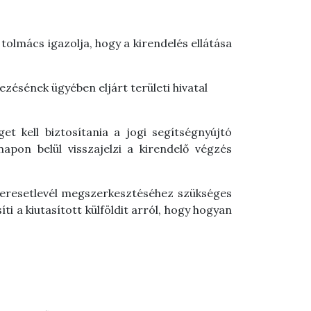
tolmács igazolja, hogy a kirendelés ellátása
ezésének ügyében eljárt területi hivatal
et kell biztosítania a jogi segítségnyújtó
napon belül visszajelzi a kirendelő végzés
i keresetlevél megszerkesztéséhez szükséges
ti a kiutasított külföldit arról, hogy hogyan