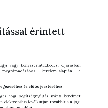
tással érintett
gyi vagy kényszerintézkedési eljárásban
aló megtámadásához – kérelem alapján – a
egezéséhez és előterjesztéséhez.
es jogi segítségnyújtás iránti kérelmet
 elektronikus levél) útján továbbítja a jogi
 munkanapon dönt.