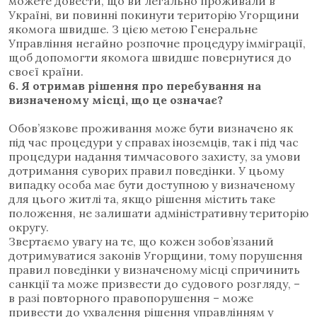
можете довести, що ви легально проживали в
Україні, ви повинні покинути територію Угорщини
якомога швидше. З цією метою Генеральне
Управління негайно розпочне процедуру імміграції,
щоб допомогти якомога швидше повернутися до
своєї країни.
6.
Я отримав рішення про перебування на
визначеному місці, що це означає?
Обов’язкове проживання може бути визначено як
під час процедури у справах іноземців, так і під час
процедури надання тимчасового захисту, за умови
дотримання суворих правил поведінки. У цьому
випадку особа має бути доступною у визначеному
для цього житлі та, якщо рішення містить таке
положення, не залишати адміністративну територію
округу.
Звертаємо увагу на те, що кожен зобов’язаний
дотримуватися законів Угорщини, тому порушення
правил поведінки у визначеному місці спричинить
санкції та може призвести до судового розгляду, –
в разі повторного правопорушення – може
привести до ухвалення рішення управлінням у