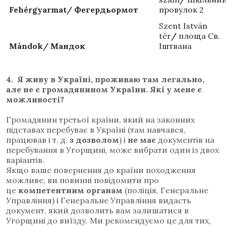
Fehérgyarmat/ Фегердьормот
провулок 2
Szent István
tér
/
площа Св.
Mándok/ Мандок
Іштвана
4.
Я живу в Україні, проживаю там легально,
але не є громадянином України. Які у мене є
можливості?
Громадянин третьої країни, який на законних
підставах перебуває в Україні (там навчався,
працював і т. д.
з дозволом
) і
не має
документів на
перебування в Угорщині, може вибрати один із двох
варіантів.
Якщо ваше повернення до країни походження
можливе, ви повинні повідомити про
це
компетентним органам
(поліція, Генеральне
Управління) і
Генеральне Управління видасть
документ, який дозволить вам залишатися в
Угорщині до виїзду
.
Ми рекомендуємо це для тих,