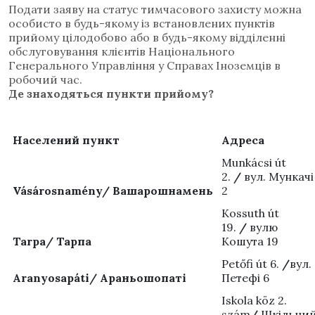
Подати заяву на статус тимчасового захисту можна
особисто в будь-якому із встановлених пунктів
прийому цілодобово або в будь-якому відділенні
обслуговування клієнтів Національного
Генерального Управління у Справах Іноземців в
робочий час.
Де знаходяться пункти прийому
?
Населений пункт
Адреса
Munkácsi út
2.
/
вул. Мункачі
Vásárosnamény/ Вашарошнамень
2
Kossuth út
19.
/
вулю
Tarpa/ Тарпа
Кошута 19
Petőfi út 6.
/
вул.
Aranyosapáti/ Араньошопаті
Петефі 6
Iskola köz 2.
szám
/
Шкільни