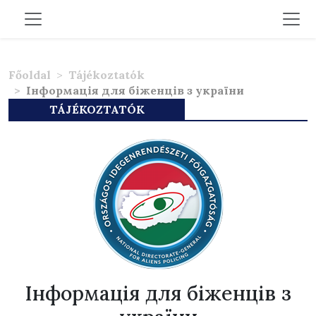
Főoldal
Tájékoztatók
Iнформація для біженців з україни
TÁJÉKOZTATÓK
Iнформація для біженців з