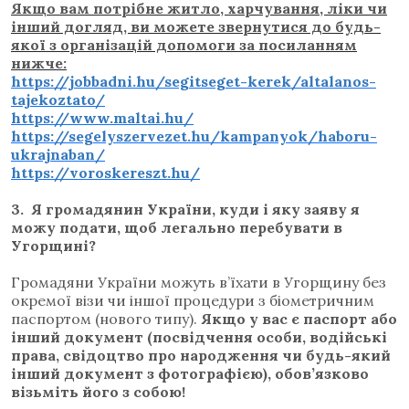
Якщо вам потрібне житло, харчування, ліки чи
інший догляд, ви можете звернутися до будь-
якої з організацій допомоги за посиланням
нижче:
https://jobbadni.hu/segitseget-kerek/altalanos-
tajekoztato/
https://www.maltai.hu/
https://segelyszervezet.hu/kampanyok/haboru-
ukrajnaban/
https://voroskereszt.hu/
3.
Я громадянин України, куди і яку заяву я
можу подати, щоб легально перебувати в
Угорщині?
Громадяни України можуть в’їхати в Угорщину без
окремої візи чи іншої процедури з біометричним
паспортом (нового типу).
Якщо у вас є паспорт або
інший документ (посвідчення особи, водійські
права, свідоцтво про народження чи будь-який
інший документ з фотографією), обов’язково
візьміть його з собою!