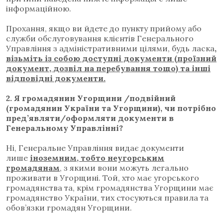
інформаційною.
Прохання, якщо ви йдете до пункту прийому або
служби обслуговування клієнтів Генерального
Управління з адміністративними цілями, будь ласка
,
візьміть із собою доступні документи (проїзний
документ, дозвіл на перебування тощо) та інші
відповідні документи.
2. Я громадянин Угорщини /п
одвійний
(громадянин України та Угорщини), чи потрібно
пред’являти/оформляти документи в
Генеральному Управлінні?
Ні, Генеральне Управління видає документи
лише
іноземним, тобто неугорським
громадянам
, з якими вони можуть легально
проживати в Угорщині
.
Той, хто має угорського
громадянства та, крім громадянства Угорщини має
громадянство України, тих стосуються правила та
обов’язки громадян Угорщини.