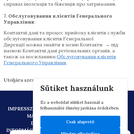
справах іноземців та біженців про затримання.
7. Обслуговування клієнтів Генерального
Управління
:
Контактні дані та процес прийому клієнтів служби
обслуговування клієнтів Генеральної
Дирекції
можна знайти в меню Контакти → під
назвою Контактні дані регіональних органів, а
також за посиланням:
Об
слуговування клієнтів
Генерального Управління
.
Utoljára szerkesztve: 2026.03.03. 15:30
Sütiket használunk
Ez a weboldal sütiket használ a
felhasználói élmény javítása érdekében.
IMPRESSZUM
ADATVÉDELEM
TECHNIKAI AJÁNLÁS
MÁSOLATKÉSZÍTÉSI SZABÁLYZAT
Csak alapvető
DIGITÁLIS ÁLLAMPOLGÁRSÁG
INFORMÁCIÓÁTADÁSI SZABÁLYZAT
OIF/FACEBOOK
Minden elfogadása