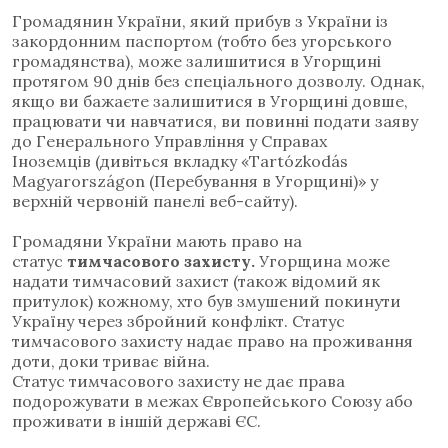
Громадянин України, який прибув з України із
закордонним паспортом (тобто без угорського
громадянства), може залишитися в Угорщині
протягом 90 днів без спеціального дозволу.
Однак,
якщо ви бажаєте залишитися в Угорщині довше,
працювати чи навчатися, ви повинні подати заяву
до Генерального Управління у Справах
Іноземців
(
дивіться вкладку «Tartózkodás
Magyarországon (Перебування в Угорщині)» у
верхній червоній панелі веб-сайту).
Громадяни України мають право на
статус
тимчасового захисту.
Угорщина може
надати тимчасовий захист (також відомий як
притулок) кожному, хто був змушений покинути
Україну через збройний конфлікт.
Статус
тимчасового захисту надає право на проживання
доти, доки триває війна.
Статус тимчасового захисту не дає права
подорожувати в межах Європейського Союзу або
проживати в іншій державі ЄС.