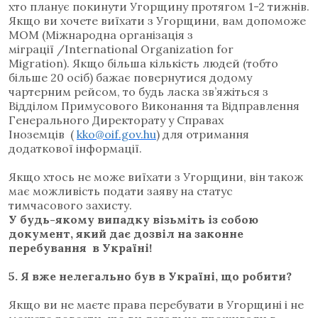
хто планує покинути Угорщину протягом 1-2 тижнів.
Якщо ви хочете виїхати з Угорщини, вам допоможе
МОМ (Міжнародна організація з
міграції /International Organization for
Migration).
Якщо більша кількість людей (тобто
більше 20 осіб) бажає повернутися додому
чартерним рейсом, то будь ласка
зв’яжіться з
Відділом Примусового Виконання та Відправлення
Генерального Директорату у Справах
Іноземців
(
kko@oif.gov.hu
) для отримання
додаткової інформації.
Якщо хтось не може виїхати з Угорщини, він також
має можливість подати заяву на статус
тимчасового захисту
.
У будь-якому випадку візьміть із собою
документ, який дає дозвіл на законне
перебування в Україні!
5.
Я вже нелегально був в Україні, що робити?
Якщо ви не маєте права перебувати в Угорщині і не