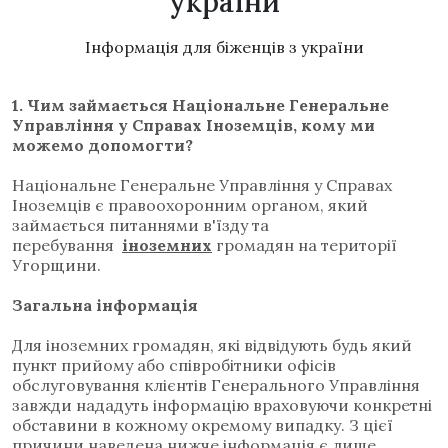
україни
Iнформація для біженців з україни
1. Чим займається Національне Генеральне
Управління у Справах Іноземців, кому ми
можемо допомогти?
Національне Генеральне Управління у Справах
Іноземців є правоохоронним органом, який
займається питаннями в'їзду та
перебування
іноземних
громадян на території
Угорщини.
Загальна інформація
Для іноземних громадян, які відвідують будь який
пункт прийому або співробітники офісів
обслуговування клієнтів Генерального Управління
завжди нададуть інформацію враховуючи конкретні
обставини в кожному окремому випадку.
З цієї
причини наведена нижче інформація є лише