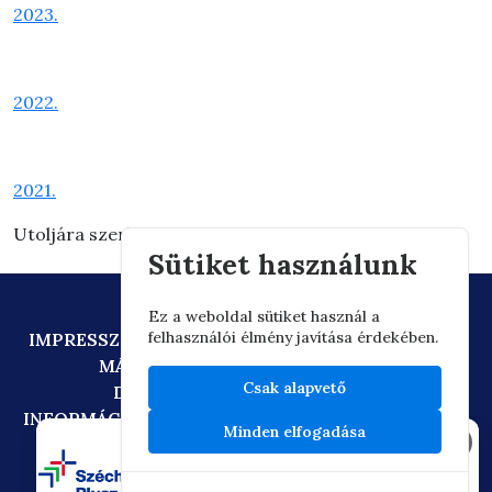
2023.
2022.
2021.
Utoljára szerkesztve: 2026.03.03. 15:30
Sütiket használunk
Ez a weboldal sütiket használ a
felhasználói élmény javítása érdekében.
IMPRESSZUM
ADATVÉDELEM
TECHNIKAI AJÁNLÁS
MÁSOLATKÉSZÍTÉSI SZABÁLYZAT
Csak alapvető
DIGITÁLIS ÁLLAMPOLGÁRSÁG
INFORMÁCIÓÁTADÁSI SZABÁLYZAT
OIF/FACEBOOK
Minden elfogadása
×