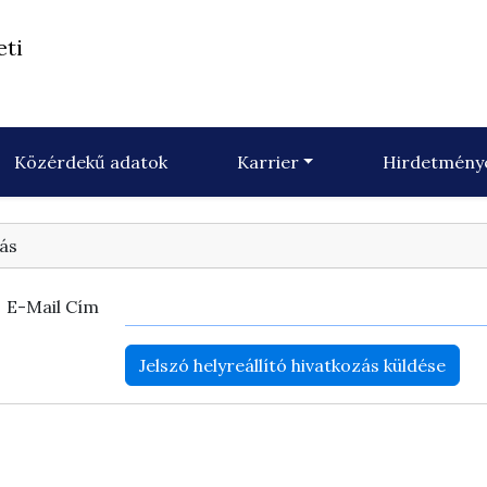
eti
Közérdekű adatok
Karrier
Hirdetmény
tás
E-Mail Cím
Jelszó helyreállító hivatkozás küldése