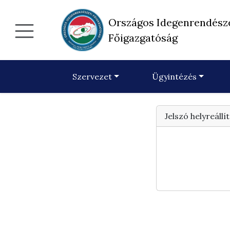
Országos Idegenrendész
Főigazgatóság
Szervezet
Ügyintézés
Jelszó helyreállí