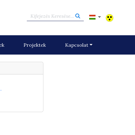
Kifejezés Keresése...
ek
Projektek
Kapcsolat