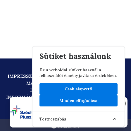
Sütiket használunk
Ez a weboldal sütiket használ a
felhasználói élmény javítása érdekében.
IMPRESSZUM
ADATVÉDELEM
TECHNIKAI AJÁNLÁS
MÁSOLATKÉSZÍTÉSI SZABÁLYZAT
Csak alapvető
DIGITÁLIS ÁLLAMPOLGÁRSÁG
INFORMÁCIÓÁTADÁSI SZABÁLYZAT
OIF/FACEBOOK
Minden elfogadása
×
Testreszabás