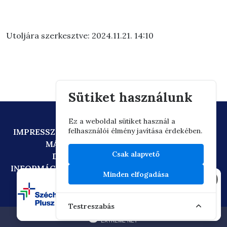
Utoljára szerkesztve: 2024.11.21. 14:10
Sütiket használunk
Ez a weboldal sütiket használ a
felhasználói élmény javítása érdekében.
IMPRESSZUM
ADATVÉDELEM
TECHNIKAI AJÁNLÁS
MÁSOLATKÉSZÍTÉSI SZABÁLYZAT
Csak alapvető
DIGITÁLIS ÁLLAMPOLGÁRSÁG
INFORMÁCIÓÁTADÁSI SZABÁLYZAT
OIF/FACEBOOK
Minden elfogadása
×
Testreszabás