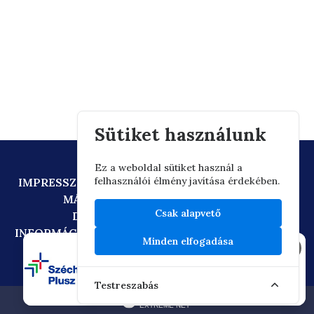
Sütiket használunk
Ez a weboldal sütiket használ a
felhasználói élmény javítása érdekében.
IMPRESSZUM
ADATVÉDELEM
TECHNIKAI AJÁNLÁS
MÁSOLATKÉSZÍTÉSI SZABÁLYZAT
Csak alapvető
DIGITÁLIS ÁLLAMPOLGÁRSÁG
INFORMÁCIÓÁTADÁSI SZABÁLYZAT
OIF/FACEBOOK
Minden elfogadása
×
Testreszabás