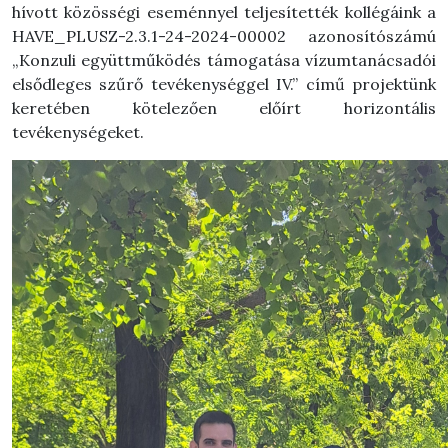
hívott közösségi eseménnyel teljesítették kollégáink a
HAVE_PLUSZ-2.3.1-24-2024-00002 azonosítószámú
„Konzuli együttműködés támogatása vízumtanácsadói
elsődleges szűrő tevékenységgel IV.” című projektünk
keretében kötelezően előírt horizontális
tevékenységeket.