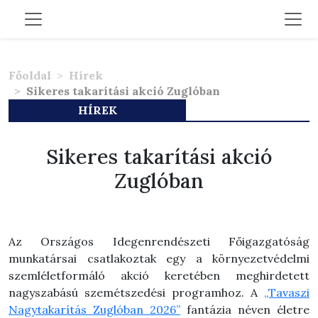
Főoldal
Hírek
Sikeres takarítási akció Zuglóban
HÍREK
Sikeres takarítási akció
Zuglóban
Az Országos Idegenrendészeti Főigazgatóság
munkatársai csatlakoztak egy a környezetvédelmi
szemléletformáló akció keretében meghirdetett
nagyszabású szemétszedési programhoz. A
„Tavaszi
Nagytakarítás Zuglóban 2026”
fantázia néven életre