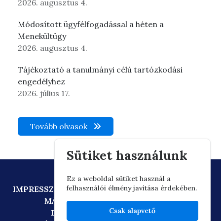
2026. augusztus 4.
Módosított ügyfélfogadással a héten a
Menekültügy
2026. augusztus 4.
Tájékoztató a tanulmányi célú tartózkodási
engedélyhez
2026. július 17.
Tovább olvasok
Sütiket használunk
Ez a weboldal sütiket használ a
felhasználói élmény javítása érdekében.
IMPRESSZUM
ADATVÉDELEM
TECHNIKAI AJÁNLÁS
MÁSOLATKÉSZÍTÉSI SZABÁLYZAT
Csak alapvető
DIGITÁLIS ÁLLAMPOLGÁRSÁG