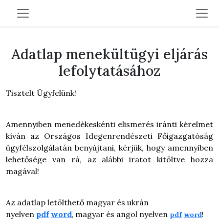
Adatlap menekültügyi eljárás
lefolytatásához
Tisztelt Ügyfelünk!
Amennyiben menedékeskénti elismerés iránti kérelmet
kíván az Országos Idegenrendészeti Főigazgatóság
ügyfélszolgálatán benyújtani, kérjük, hogy amennyiben
lehetősége van rá, az alábbi iratot kitöltve hozza
magával!
Az adatlap letölthető magyar és ukrán
nyelven
pdf
word
magyar és angol nyelven
,
pdf
word
!