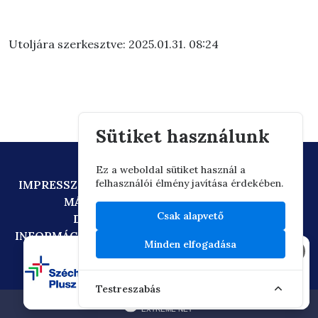
Utoljára szerkesztve: 2025.01.31. 08:24
Sütiket használunk
Ez a weboldal sütiket használ a
felhasználói élmény javítása érdekében.
IMPRESSZUM
ADATVÉDELEM
TECHNIKAI AJÁNLÁS
MÁSOLATKÉSZÍTÉSI SZABÁLYZAT
Csak alapvető
DIGITÁLIS ÁLLAMPOLGÁRSÁG
INFORMÁCIÓÁTADÁSI SZABÁLYZAT
OIF/FACEBOOK
Minden elfogadása
×
Testreszabás