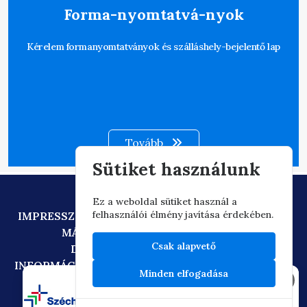
Forma-nyomtatvá-nyok
Kérelem formanyomtatványok és szálláshely-bejelentő lap
Tovább
Sütiket használunk
Ez a weboldal sütiket használ a
felhasználói élmény javítása érdekében.
IMPRESSZUM
ADATVÉDELEM
TECHNIKAI AJÁNLÁS
MÁSOLATKÉSZÍTÉSI SZABÁLYZAT
Csak alapvető
DIGITÁLIS ÁLLAMPOLGÁRSÁG
INFORMÁCIÓÁTADÁSI SZABÁLYZAT
OIF/FACEBOOK
Minden elfogadása
×