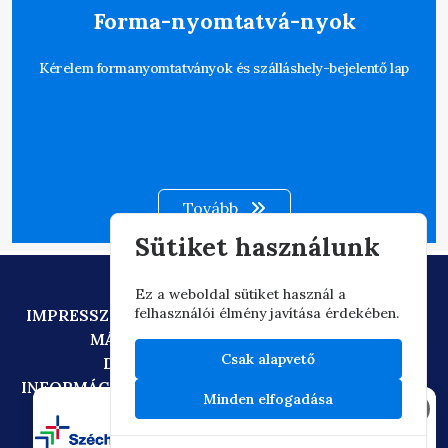
Forma-nyomtatvá-nyok
Kérelem formanyomtatványok és szálláshely-bejelentő lap
Tovább
Sütiket használunk
Ez a weboldal sütiket használ a
felhasználói élmény javítása érdekében.
IMPRESSZUM
ADATVÉDELEM
TECHNIKAI AJÁNLÁS
MÁSOLATKÉSZÍTÉSI SZABÁLYZAT
Csak alapvető
DIGITÁLIS ÁLLAMPOLGÁRSÁG
INFORMÁCIÓÁTADÁSI SZABÁLYZAT
OIF/FACEBOOK
Minden elfogadása
×