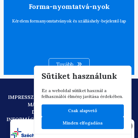
Forma-nyomtatvá-nyok
Kérelem formanyomtatványok és szálláshely-bejelentő lap
Tovább
Sütiket használunk
Ez a weboldal sütiket használ a
felhasználói élmény javítása érdekében.
IMPRESSZUM
ADATVÉDELEM
TECHNIKAI AJÁNLÁS
MÁSOLATKÉSZÍTÉSI SZABÁLYZAT
Csak alapvető
DIGITÁLIS ÁLLAMPOLGÁRSÁG
INFORMÁCIÓÁTADÁSI SZABÁLYZAT
OIF/FACEBOOK
Minden elfogadása
×