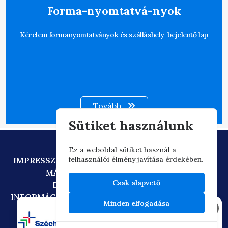
Forma-nyomtatvá-nyok
Kérelem formanyomtatványok és szálláshely-bejelentő lap
Tovább
Sütiket használunk
Ez a weboldal sütiket használ a
felhasználói élmény javítása érdekében.
IMPRESSZUM
ADATVÉDELEM
TECHNIKAI AJÁNLÁS
MÁSOLATKÉSZÍTÉSI SZABÁLYZAT
Csak alapvető
DIGITÁLIS ÁLLAMPOLGÁRSÁG
INFORMÁCIÓÁTADÁSI SZABÁLYZAT
OIF/FACEBOOK
Minden elfogadása
×