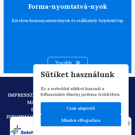
Forma-nyomtatvá-nyok
Kérelem formanyomtatványok és szálláshely-bejelentő lap
Tovább
Sütiket használunk
Ez a weboldal sütiket használ a
felhasználói élmény javítása érdekében.
IMPRESSZUM
ADATVÉDELEM
TECHNIKAI AJÁNLÁS
MÁSOLATKÉSZÍTÉSI SZABÁLYZAT
Csak alapvető
DIGITÁLIS ÁLLAMPOLGÁRSÁG
INFORMÁCIÓÁTADÁSI SZABÁLYZAT
OIF/FACEBOOK
Minden elfogadása
×