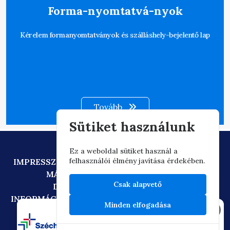
Forma-nyomtatvá-nyok
Kérelem formanyomtatványok és szálláshely-bejelentő lap
Tovább
Sütiket használunk
Ez a weboldal sütiket használ a
felhasználói élmény javítása érdekében.
IMPRESSZUM
ADATVÉDELEM
TECHNIKAI AJÁNLÁS
MÁSOLATKÉSZÍTÉSI SZABÁLYZAT
Csak alapvető
DIGITÁLIS ÁLLAMPOLGÁRSÁG
INFORMÁCIÓÁTADÁSI SZABÁLYZAT
OIF/FACEBOOK
Minden elfogadása
×