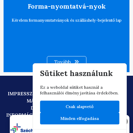
Forma-nyomtatvá-nyok
Kérelem formanyomtatványok és szálláshely-bejelentő lap
Tovább
Sütiket használunk
Ez a weboldal sütiket használ a
felhasználói élmény javítása érdekében.
IMPRESSZUM
ADATVÉDELEM
TECHNIKAI AJÁNLÁS
MÁSOLATKÉSZÍTÉSI SZABÁLYZAT
Csak alapvető
DIGITÁLIS ÁLLAMPOLGÁRSÁG
INFORMÁCIÓÁTADÁSI SZABÁLYZAT
OIF/FACEBOOK
Minden elfogadása
×