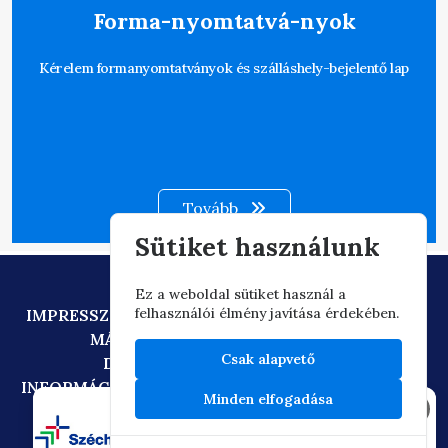
Forma-nyomtatvá-nyok
Kérelem formanyomtatványok és szálláshely-bejelentő lap
Tovább
Sütiket használunk
Ez a weboldal sütiket használ a
felhasználói élmény javítása érdekében.
IMPRESSZUM
ADATVÉDELEM
TECHNIKAI AJÁNLÁS
MÁSOLATKÉSZÍTÉSI SZABÁLYZAT
Csak alapvető
DIGITÁLIS ÁLLAMPOLGÁRSÁG
INFORMÁCIÓÁTADÁSI SZABÁLYZAT
OIF/FACEBOOK
Minden elfogadása
×