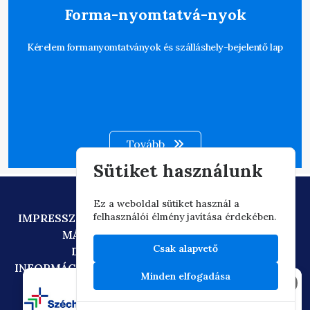
Forma-nyomtatvá-nyok
Kérelem formanyomtatványok és szálláshely-bejelentő lap
Tovább
Sütiket használunk
Ez a weboldal sütiket használ a
felhasználói élmény javítása érdekében.
IMPRESSZUM
ADATVÉDELEM
TECHNIKAI AJÁNLÁS
MÁSOLATKÉSZÍTÉSI SZABÁLYZAT
Csak alapvető
DIGITÁLIS ÁLLAMPOLGÁRSÁG
INFORMÁCIÓÁTADÁSI SZABÁLYZAT
OIF/FACEBOOK
Minden elfogadása
×