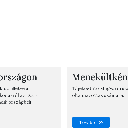
országon
Menekültkén
dó, illetve a
Tájékoztató Magyarorsz
zkodásról az EGT-
oltalmazottak számára.
adik országbeli
Tovább