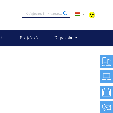
Kifejezés Keresése...
ek
Projektek
Kapcsolat