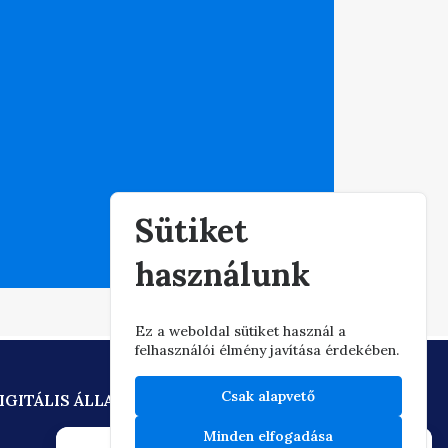
Eljár
Sütiket
használunk
Ez a weboldal sütiket használ a
felhasználói élmény javítása érdekében.
Csak alapvető
IGITÁLIS ÁLLAMPOLGÁRSÁG
Minden elfogadása