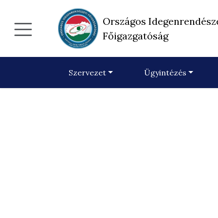
Országos Idegenrendész
Főigazgatóság
Szervezet
Ügyintézés