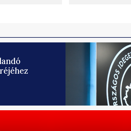
llandó
eréjéhez