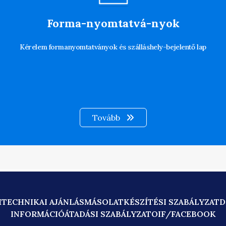
Forma-nyomtatvá-nyok
Kérelem formanyomtatványok és szálláshely-bejelentő lap
Tovább
M
TECHNIKAI AJÁNLÁS
MÁSOLATKÉSZÍTÉSI SZABÁLYZAT
D
INFORMÁCIÓÁTADÁSI SZABÁLYZAT
OIF/FACEBOOK